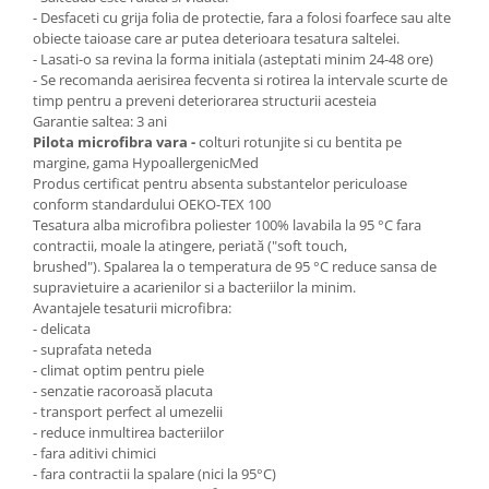
- Desfaceti cu grija folia de protectie, fara a folosi foarfece sau alte
obiecte taioase care ar putea deterioara tesatura saltelei.
- Lasati-o sa revina la forma initiala (asteptati minim 24-48 ore)
- Se recomanda aerisirea fecventa si rotirea la intervale scurte de
timp pentru a preveni deteriorarea structurii acesteia
Garantie saltea: 3 ani
Pilota microfibra vara -
colturi rotunjite si cu bentita pe
margine, gama HypoallergenicMed
Produs certificat pentru absenta substantelor periculoase
conform standardului OEKO-TEX 100
Tesatura alba microfibra poliester 100% lavabila la 95 °C fara
contractii, moale la atingere, periată ("soft touch,
brushed"). Spalarea la o temperatura de 95 °C reduce sansa de
supravietuire a acarienilor si a bacteriilor la minim.
Avantajele tesaturii microfibra:
- delicata
- suprafata neteda
- climat optim pentru piele
- senzatie racoroasă placuta
- transport perfect al umezelii
- reduce inmultirea bacteriilor
- fara aditivi chimici
- fara contractii la spalare (nici la 95°C)