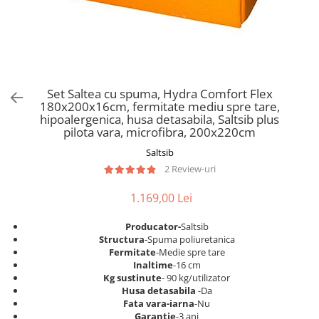
Scaune pliante
Saltele Pocket
Noptiere
Scaune birou
Saltele cu arcuri impachetate
Paturi
individual
Scaune profesionale
Seturi de pat si saltea
Saltele Memory Pocket
Masute de toaleta
Scaune Lemn
Saltele Memory Foam
Mobilier living
Scaune birou copii
Set Saltea cu spuma, Hydra Comfort Flex
Saltele Memory Pocket
Scaune pentru living
180x200x16cm, fermitate mediu spre tare,
Scaune resigilate
Saltele cu plasa arcuri
hipoalergenica, husa detasabila, Saltsib plus
Seturi comode living si vitrine
pilota vara, microfibra, 200x220cm
Scaune gradinita
Saltele cu spuma
Mobila living
Saltsib
Saltele cu spuma
Scaune conferinta
Comode living
2 Review-uri
Saltele cu spuma poliuretanica
Scaune terasa si outdoor
Set mese plus scaune
Saltele Latex
1.169,00 Lei
Mobilier birou
Saltele Memory
Scaune ergonomice
Producator-
Saltsib
Saltele 140x200
Etajere Birou
Structura
-Spuma poliuretanica
Fermitate
-Medie spre tare
Saltele 160x200
Dulap birou
Inaltime
-16 cm
Birouri
Saltele 180x200
Kg sustinute
- 90 kg/utilizator
Husa detasabila
-Da
Scaune pentru birou
Top saltele
Fata vara-iarna
-Nu
Scaune pentru vizitatori
Garantie
-3 ani