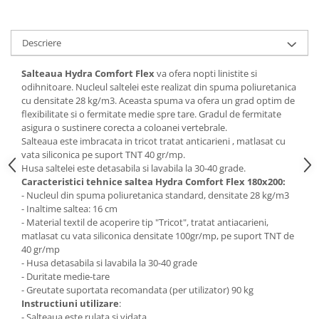
Mese gradinita
Scaune gradinita
Descriere
Set mese si scaune gradinita
Mobilier copii
Salteaua Hydra Comfort Flex
va ofera nopti linistite si
odihnitoare. Nucleul saltelei este realizat din spuma poliuretanica
Mobila camera copii
cu densitate 28 kg/m3. Aceasta spuma va ofera un grad optim de
Scaune birou pentru copii
flexibilitate si o fermitate medie spre tare. Gradul de fermitate
asigura o sustinere corecta a coloanei vertebrale.
Saltele patuturi copii
Salteaua este imbracata in tricot tratat anticarieni , matlasat cu
Paturi copii
vata siliconica pe suport TNT 40 gr/mp.
Husa saltelei este detasabila si lavabila la 30-40 grade.
Masa si scaune gradinita
Caracteristici tehnice saltea Hydra Comfort Flex 180x200:
Seturi comode living si dormitor
- Nucleul din spuma poliuretanica standard, densitate 28 kg/m3
- Inaltime saltea: 16 cm
- Material textil de acoperire tip "Tricot", tratat antiacarieni,
matlasat cu vata siliconica densitate 100gr/mp, pe suport TNT de
40 gr/mp
- Husa detasabila si lavabila la 30-40 grade
- Duritate medie-tare
- Greutate suportata recomandata (per utilizator) 90 kg
Instructiuni utilizare
:
- Salteaua este rulata si vidata.