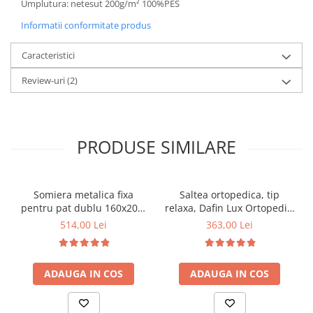
Umplutura: netesut 200g/m² 100%PES
Informatii conformitate produs
Caracteristici
Review-uri
(2)
PRODUSE SIMILARE
Somiera metalica fixa
Saltea ortopedica, tip
pentru pat dublu 160x200,
relaxa, Dafin Lux Ortopedic,
6 picioare, 32 lamele lemn
90x200x21cm, fermitate
514,00 Lei
363,00 Lei
fag, benzi textile, suport
medie, cu plasa de arcuri
saltea ferm, negru
tip Bonell, fata vara-iarna,
sistem de aerisire cu
ADAUGA IN COS
ADAUGA IN COS
butoni, Salt Confort