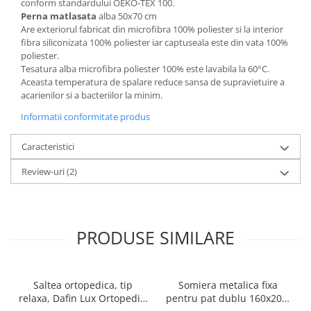
conform standardului OEKO-TEX 100.
Perna matlasata
alba 50x70 cm
Are exteriorul fabricat din microfibra 100% poliester si la interior
fibra siliconizata 100% poliester iar captuseala este din vata 100%
poliester.
Tesatura alba microfibra poliester 100% este lavabila la 60°C.
Aceasta temperatura de spalare reduce sansa de supravietuire a
acarienilor si a bacteriilor la minim.
Informatii conformitate produs
Caracteristici
Review-uri
(2)
PRODUSE SIMILARE
Saltea ortopedica, tip
Somiera metalica fixa
relaxa, Dafin Lux Ortopedic,
pentru pat dublu 160x200,