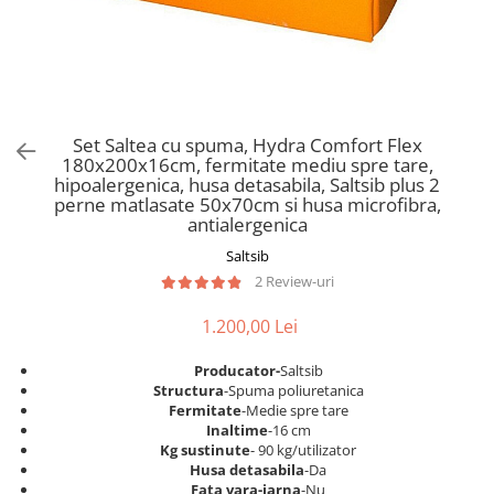
Scaune pliante
Saltele Pocket
Noptiere
Scaune birou
Saltele cu arcuri impachetate
Paturi
individual
Scaune profesionale
Seturi de pat si saltea
Saltele Memory Pocket
Masute de toaleta
Scaune Lemn
Saltele Memory Foam
Mobilier living
Scaune birou copii
Set Saltea cu spuma, Hydra Comfort Flex
Saltele Memory Pocket
Scaune pentru living
180x200x16cm, fermitate mediu spre tare,
Scaune resigilate
Saltele cu plasa arcuri
hipoalergenica, husa detasabila, Saltsib plus 2
Seturi comode living si vitrine
perne matlasate 50x70cm si husa microfibra,
Scaune gradinita
Saltele cu spuma
Mobila living
antialergenica
Saltele cu spuma
Scaune conferinta
Comode living
Saltsib
Saltele cu spuma poliuretanica
Scaune terasa si outdoor
Set mese plus scaune
2 Review-uri
Saltele Latex
Mobilier birou
1.200,00 Lei
Saltele Memory
Scaune ergonomice
Saltele 140x200
Etajere Birou
Producator-
Saltsib
Structura
-Spuma poliuretanica
Saltele 160x200
Dulap birou
Fermitate
-Medie spre tare
Birouri
Saltele 180x200
Inaltime
-16 cm
Kg sustinute
- 90 kg/utilizator
Scaune pentru birou
Top saltele
Husa detasabila
-Da
Scaune pentru vizitatori
Fata vara-iarna
-Nu