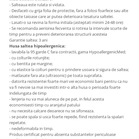
- Salteaua este rulata si vidata.
- Desfaceti cu grija folia de protectie, fara a folosi foarfece sau alte
obiecte taioase care ar putea deterioara tesatura saltelei.
- Lasati-o sa revina la forma initiala (asteptati minim 24-48 ore)
- Se recomanda aerisirea fecventa si rotirea la intervale scurte de
timp pentru a preveni deteriorarea structurii acesteia
Garantie saltea: 3 ani
H
usa saltea hipoalergenica:
- lavabila la 95 garde C fara contractii, gama HypoallergenicMed;
- cu colturile rotunjite;
- cu bentita pe margine;
- cu elastice la colturi pentru o prindere usoara si sigura de saltea;
- matlasate fara ata (ultrasonic) pe toata suprafata.
- datorita rezistentei foarte mari vei economisi bani pentru ca nu
va fi nevoie sa mai investiti intr-o alta husa o perioada foarte
indelungata de timp
- lenjeria nu va mai aluneca de pe pat, in felul acesta
economisesti timp cu aranjatul patului
- nu necesita calcare deoarece nu se sifoneaza.
- se poate spala si usca foarte repede, fiind rezistenta la spalari
repetate.
- nedeformabila in timp.
Produs certificat pentru absenta substantelor periculoase