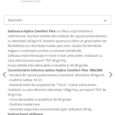
produsului dorit
Mese gradinita
Scaune gradinita
Set mese si scaune gradinita
Descriere
Mobilier copii
Salteaua Hydra Comfort Flex
va ofera nopti linistite si
Mobila camera copii
odihnitoare. Nucleul saltelei este realizat din spuma poliuretanica
cu densitate 28 kg/m3. Aceasta spuma va ofera un grad optim de
Scaune birou pentru copii
flexibilitate si o fermitate medie spre tare. Gradul de fermitate
Saltele patuturi copii
asigura o sustinere corecta a coloanei vertebrale.
Paturi copii
Salteaua este imbracata in tricot tratat anticarieni, matlasat cu
vata siliconica pe suport TNT 40 gr/mp.
Masa si scaune gradinita
Husa saltelei este detasabila si lavabila la 30-40 grade.
Seturi comode living si dormitor
Caracteristici tehnice saltea Hydra Comfort Flex 180x200:
- Nucleul din spuma poliuretanica standard, densitate 28 kg/m3
- Inaltime saltea: 16 cm
- Material textil de acoperire tip "Tricot", tratat antiacarieni,
matlasat cu vata siliconica densitate 100gr/mp, pe suport TNT de
40 gr/mp
- Husa detasabila si lavabila la 30-40 grade
- Duritate medie-tare
- Greutate suportata recomandata (per utilizator) 90 kg
Instructiuni utilizare
: