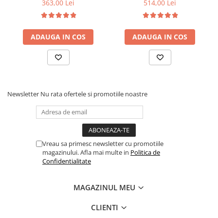
90x200x21cm, fermitate
6 picioare, 32 lamele lemn
363,00 Lei
514,00 Lei
medie, cu plasa de arcuri
fag, benzi textile, suport
tip Bonell, fata vara-iarna,
saltea ferm, negru
sistem de aerisire cu
ADAUGA IN COS
ADAUGA IN COS
butoni, Salt Confort
Newsletter
Nu rata ofertele si promotiile noastre
Vreau sa primesc newsletter cu promotiile
magazinului. Afla mai multe in
Politica de
Confidentialitate
MAGAZINUL MEU
CLIENTI