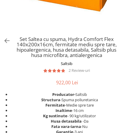
Scaune pliante
Saltele Pocket
Noptiere
Scaune birou
Saltele cu arcuri impachetate
Paturi
individual
Scaune profesionale
Seturi de pat si saltea
Saltele Memory Pocket
Masute de toaleta
Scaune Lemn
Saltele Memory Foam
Mobilier living
Scaune birou copii
Set Saltea cu spuma, Hydra Comfort Flex
Saltele Memory Pocket
Scaune pentru living
140x200x16cm, fermitate mediu spre tare,
Scaune resigilate
Saltele cu plasa arcuri
hipoalergenica, husa detasabila, Saltsib plus
Seturi comode living si vitrine
husa microfibra, antialergenica
Scaune gradinita
Saltele cu spuma
Mobila living
Saltsib
Saltele cu spuma
Scaune conferinta
Comode living
2 Review-uri
Saltele cu spuma poliuretanica
Scaune terasa si outdoor
Set mese plus scaune
Saltele Latex
922,00 Lei
Mobilier birou
Saltele Memory
Scaune ergonomice
Producator-
Saltsib
Saltele 140x200
Etajere Birou
Structura
-Spuma poliuretanica
Fermitate
-Medie spre tare
Saltele 160x200
Dulap birou
Inaltime
-16 cm
Birouri
Saltele 180x200
Kg sustinute
- 90 kg/utilizator
Husa detasabila
-Da
Scaune pentru birou
Top saltele
Fata vara-iarna
-Nu
Scaune pentru vizitatori
Garantie
-3 ani