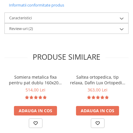
Informatii conformitate produs
Caracteristici
Review-uri
(2)
PRODUSE SIMILARE
Somiera metalica fixa
Saltea ortopedica, tip
pentru pat dublu 160x200,
relaxa, Dafin Lux Ortopedic,
6 picioare, 32 lamele lemn
90x200x21cm, fermitate
514,00 Lei
363,00 Lei
fag, benzi textile, suport
medie, cu plasa de arcuri
saltea ferm, negru
tip Bonell, fata vara-iarna,
sistem de aerisire cu
ADAUGA IN COS
ADAUGA IN COS
butoni, Salt Confort