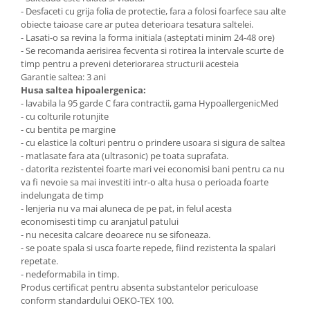
- Desfaceti cu grija folia de protectie, fara a folosi foarfece sau alte
obiecte taioase care ar putea deterioara tesatura saltelei.
- Lasati-o sa revina la forma initiala (asteptati minim 24-48 ore)
- Se recomanda aerisirea fecventa si rotirea la intervale scurte de
timp pentru a preveni deteriorarea structurii acesteia
Garantie saltea: 3 ani
Husa saltea hipoalergenica:
- lavabila la 95 garde C fara contractii, gama HypoallergenicMed
- cu colturile rotunjite
- cu bentita pe margine
- cu elastice la colturi pentru o prindere usoara si sigura de saltea
- matlasate fara ata (ultrasonic) pe toata suprafata.
- datorita rezistentei foarte mari vei economisi bani pentru ca nu
va fi nevoie sa mai investiti intr-o alta husa o perioada foarte
indelungata de timp
- lenjeria nu va mai aluneca de pe pat, in felul acesta
economisesti timp cu aranjatul patului
- nu necesita calcare deoarece nu se sifoneaza.
- se poate spala si usca foarte repede, fiind rezistenta la spalari
repetate.
- nedeformabila in timp.
Produs certificat pentru absenta substantelor periculoase
conform standardului OEKO-TEX 100.