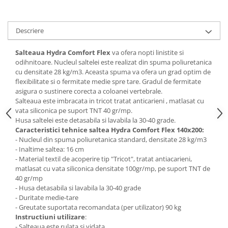
Mese gradinita
Scaune gradinita
Descriere
Set mese si scaune gradinita
Mobilier copii
Salteaua Hydra Comfort Flex
va ofera nopti linistite si
odihnitoare. Nucleul saltelei este realizat din spuma poliuretanica
Mobila camera copii
cu densitate 28 kg/m3. Aceasta spuma va ofera un grad optim de
Scaune birou pentru copii
flexibilitate si o fermitate medie spre tare. Gradul de fermitate
asigura o sustinere corecta a coloanei vertebrale.
Saltele patuturi copii
Salteaua este imbracata in tricot tratat anticarieni , matlasat cu
Paturi copii
vata siliconica pe suport TNT 40 gr/mp.
Husa saltelei este detasabila si lavabila la 30-40 grade.
Masa si scaune gradinita
Caracteristici tehnice saltea Hydra Comfort Flex 140x200:
Seturi comode living si dormitor
- Nucleul din spuma poliuretanica standard, densitate 28 kg/m3
- Inaltime saltea: 16 cm
- Material textil de acoperire tip "Tricot", tratat antiacarieni,
matlasat cu vata siliconica densitate 100gr/mp, pe suport TNT de
40 gr/mp
- Husa detasabila si lavabila la 30-40 grade
- Duritate medie-tare
- Greutate suportata recomandata (per utilizator) 90 kg
Instructiuni utilizare
:
- Salteaua este rulata si vidata.