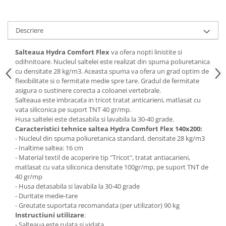
Mese gradinita
Scaune gradinita
Descriere
Set mese si scaune gradinita
Mobilier copii
Salteaua Hydra Comfort Flex
va ofera nopti linistite si
odihnitoare. Nucleul saltelei este realizat din spuma poliuretanica
Mobila camera copii
cu densitate 28 kg/m3. Aceasta spuma va ofera un grad optim de
Scaune birou pentru copii
flexibilitate si o fermitate medie spre tare. Gradul de fermitate
asigura o sustinere corecta a coloanei vertebrale.
Saltele patuturi copii
Salteaua este imbracata in tricot tratat anticarieni, matlasat cu
Paturi copii
vata siliconica pe suport TNT 40 gr/mp.
Husa saltelei este detasabila si lavabila la 30-40 grade.
Masa si scaune gradinita
Caracteristici tehnice saltea Hydra Comfort Flex 140x200:
Seturi comode living si dormitor
- Nucleul din spuma poliuretanica standard, densitate 28 kg/m3
- Inaltime saltea: 16 cm
- Material textil de acoperire tip "Tricot", tratat antiacarieni,
matlasat cu vata siliconica densitate 100gr/mp, pe suport TNT de
40 gr/mp
- Husa detasabila si lavabila la 30-40 grade
- Duritate medie-tare
- Greutate suportata recomandata (per utilizator) 90 kg
Instructiuni utilizare
:
- Salteaua este rulata si vidata.