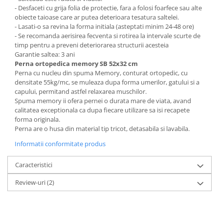
- Desfaceti cu grija folia de protectie, fara a folosi foarfece sau alte
obiecte taioase care ar putea deterioara tesatura saltelei.
- Lasati-o sa revina la forma initiala (asteptati minim 24-48 ore)
- Se recomanda aerisirea fecventa si rotirea la intervale scurte de
timp pentru a preveni deteriorarea structurii acesteia
Garantie saltea: 3 ani
Perna ortopedica memory SB 52x32 cm
Perna cu nucleu din spuma Memory, conturat ortopedic, cu
densitate 55kg/mc, se muleaza dupa forma umerilor, gatului si a
capului, permitand astfel relaxarea muschilor.
Spuma memory ii ofera pernei o durata mare de viata, avand
calitatea exceptionala ca dupa fiecare utilizare sa isi recapete
forma originala.
Perna are o husa din material tip tricot, detasabila si lavabila.
Informatii conformitate produs
Caracteristici
Review-uri
(2)