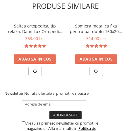
PRODUSE SIMILARE
Saltea ortopedica, tip
Somiera metalica fixa
relaxa, Dafin Lux Ortopedic,
pentru pat dublu 160x200,
90x200x21cm, fermitate
6 picioare, 32 lamele lemn
363,00 Lei
514,00 Lei
medie, cu plasa de arcuri
fag, benzi textile, suport
tip Bonell, fata vara-iarna,
saltea ferm, negru
sistem de aerisire cu
ADAUGA IN COS
ADAUGA IN COS
butoni, Salt Confort
Newsletter
Nu rata ofertele si promotiile noastre
Vreau sa primesc newsletter cu promotiile
magazinului. Afla mai multe in
Politica de