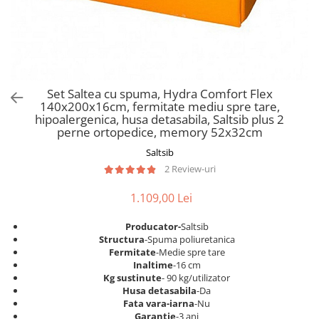
Scaune pliante
Saltele Pocket
Noptiere
Scaune birou
Saltele cu arcuri impachetate
Paturi
individual
Scaune profesionale
Seturi de pat si saltea
Saltele Memory Pocket
Masute de toaleta
Scaune Lemn
Saltele Memory Foam
Mobilier living
Scaune birou copii
Set Saltea cu spuma, Hydra Comfort Flex
Saltele Memory Pocket
Scaune pentru living
140x200x16cm, fermitate mediu spre tare,
Scaune resigilate
Saltele cu plasa arcuri
hipoalergenica, husa detasabila, Saltsib plus 2
Seturi comode living si vitrine
perne ortopedice, memory 52x32cm
Scaune gradinita
Saltele cu spuma
Mobila living
Saltsib
Saltele cu spuma
Scaune conferinta
Comode living
2 Review-uri
Saltele cu spuma poliuretanica
Scaune terasa si outdoor
Set mese plus scaune
Saltele Latex
1.109,00 Lei
Mobilier birou
Saltele Memory
Scaune ergonomice
Producator-
Saltsib
Saltele 140x200
Etajere Birou
Structura
-Spuma poliuretanica
Fermitate
-Medie spre tare
Saltele 160x200
Dulap birou
Inaltime
-16 cm
Birouri
Saltele 180x200
Kg sustinute
- 90 kg/utilizator
Husa detasabila
-Da
Scaune pentru birou
Top saltele
Fata vara-iarna
-Nu
Scaune pentru vizitatori
Garantie
-3 ani