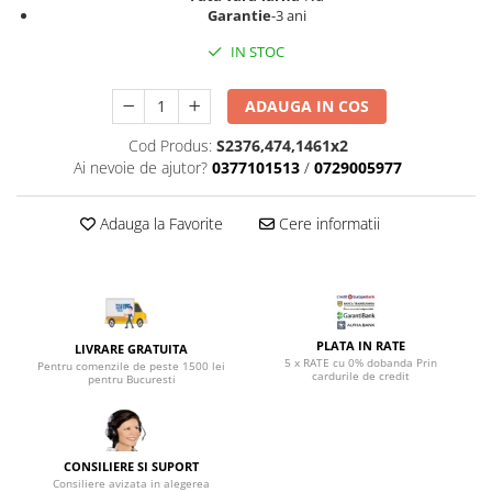
Top saltele 5 cm
Garantie
-3 ani
Scaune manager
Top saltele 10 cm
Mobilier bucatarie
IN STOC
Top saltele memory 5 cm
Mese bucatarie
Top saltele MemoHR 6.5 cm
ADAUGA IN COS
Scaune pentru bucatarie
Saltele ieftine
Mobila bucatarie
Cod Produs:
S2376,474,1461x2
Saltele cu plasa de arcuri
Seturi mese si scaune bucatarie
Ai nevoie de ajutor?
0377101513
/
0729005977
Saltele cu spuma
Mobilier hol
Adauga la Favorite
Cere informatii
Mobila hol
Suporturi si rafturi pantofi
Portmantouri
Pantofare
Seturi mobilier hol
PLATA IN RATE
LIVRARE GRATUITA
5 x RATE cu 0% dobanda Prin
Pentru comenzile de peste 1500 lei
Stender haine
cardurile de credit
pentru Bucuresti
Suport pentru umerase
Etajere
Cuiere
CONSILIERE SI SUPORT
Mobilier gradinita
Consiliere avizata in alegerea