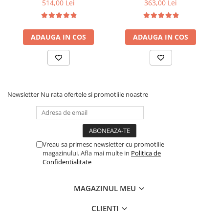
6 picioare, 32 lamele lemn
90x200x21cm, fermitate
514,00 Lei
363,00 Lei
fag, benzi textile, suport
medie, cu plasa de arcuri
saltea ferm, negru
tip Bonell, fata vara-iarna,
sistem de aerisire cu
ADAUGA IN COS
ADAUGA IN COS
butoni, Salt Confort
Newsletter
Nu rata ofertele si promotiile noastre
Vreau sa primesc newsletter cu promotiile
magazinului. Afla mai multe in
Politica de
Confidentialitate
MAGAZINUL MEU
CLIENTI