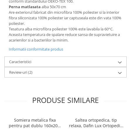
conform standardului OEKO-TEX 100.
Perna matlasata
alba 50x70 cm
Are exteriorul fabricat din microfibra 100% poliester si la interior
fibra siliconizata 100% poliester iar captuseala este din vata 100%
poliester.
Tesatura alba microfibra poliester 100% este lavabila la 60°C.
Aceasta temperatura de spalare reduce sansa de supravietuire a
acarienilor si a bacteriilor la minim.
Informatii conformitate produs
Caracteristici
Review-uri
(2)
PRODUSE SIMILARE
Somiera metalica fixa
Saltea ortopedica, tip
pentru pat dublu 160x200,
relaxa, Dafin Lux Ortopedic,