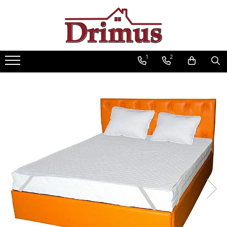
Saltele
Textile
Seturi saltele
Mobilier
Scaune
Mese
Saltele Ortopedice
Perne
Seturi Avantaj
Decor Stil Scandinav
Scaune bar
Mese cafea
1
2
Saltele cu arcuri impachetate
Pilote
Scaune stil scandinav
Scaune ergonomice
Seturi mese si scaune
individual
Mese stil scandinav
Lenjerii pat
Scaune bucatarie
Mese pliante
Saltele cu spuma
Balansoare stil scandinav
Protectii saltele
Scaune living
Mese living
Saltele cu arcuri Drimus
Mobilier baie
Scaune ieftine
Mese bucatarii
Saltele Superortopedice
Baze cu lavoar
Scaune cu mesh
Mese cu scaune
Saltele cu plasa arcuri
Oglinzi baie
Saltele cu spuma
Fotolii
Mese gradinita
Dulapuri baie
Saltele Drimus DeLuxe
Scaune Gaming
Seturi mobilier baie
Saltele cu arcuri impachetate
Mobilier dormitor
Scaune directoriale
individual
Dulapuri
Taburete
Saltele cu plasa de arcuri
Somiere
Scaune vizitator
Saltele Hoteliere
Comode dormitor Drimus