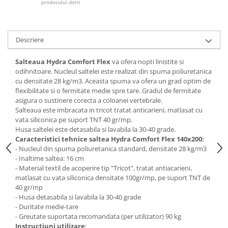
produsului dorit
Mese gradinita
Scaune gradinita
Set mese si scaune gradinita
Descriere
Mobilier copii
Salteaua Hydra Comfort Flex
va ofera nopti linistite si
Mobila camera copii
odihnitoare. Nucleul saltelei este realizat din spuma poliuretanica
cu densitate 28 kg/m3. Aceasta spuma va ofera un grad optim de
Scaune birou pentru copii
flexibilitate si o fermitate medie spre tare. Gradul de fermitate
Saltele patuturi copii
asigura o sustinere corecta a coloanei vertebrale.
Paturi copii
Salteaua este imbracata in tricot tratat anticarieni, matlasat cu
vata siliconica pe suport TNT 40 gr/mp.
Masa si scaune gradinita
Husa saltelei este detasabila si lavabila la 30-40 grade.
Seturi comode living si dormitor
Caracteristici tehnice saltea Hydra Comfort Flex 140x200:
- Nucleul din spuma poliuretanica standard, densitate 28 kg/m3
- Inaltime saltea: 16 cm
- Material textil de acoperire tip "Tricot", tratat antiacarieni,
matlasat cu vata siliconica densitate 100gr/mp, pe suport TNT de
40 gr/mp
- Husa detasabila si lavabila la 30-40 grade
- Duritate medie-tare
- Greutate suportata recomandata (per utilizator) 90 kg
Instructiuni utilizare
: