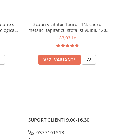
tarie si
Scaun vizitator Taurus TN, cadru
Scaun de li
cologica,
metalic, tapitat cu stofa, stivuibil, 120
lemn masiv
kg, negru
120 k
183,03 Lei
VEZI VARIANTE
AD
SUPORT CLIENTI
9.00-16.30
0377101513