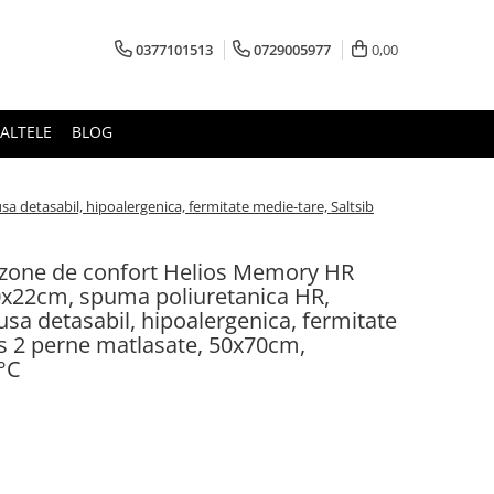
0377101513
0729005977
0,00
ALTELE
BLOG
etasabil, hipoalergenica, fermitate medie-tare, Saltsib
 zone de confort Helios Memory HR
x22cm, spuma poliuretanica HR,
a detasabil, hipoalergenica, fermitate
us 2 perne matlasate, 50x70cm,
5°C