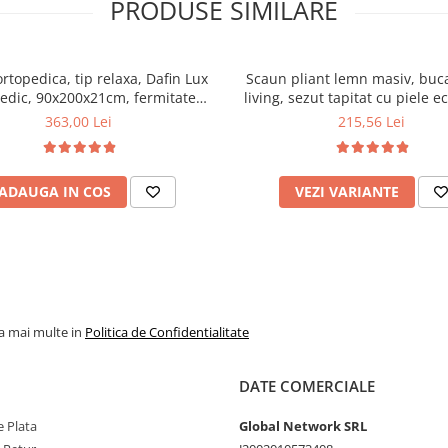
PRODUSE SIMILARE
ortopedica, tip relaxa, Dafin Lux
Scaun pliant lemn masiv, buca
edic, 90x200x21cm, fermitate
living, sezut tapitat cu piele e
u plasa de arcuri tip Bonell, fata
100 kg, cires
363,00 Lei
215,56 Lei
na, sistem de aerisire cu butoni,
Salt Confort
ADAUGA IN COS
VEZI VARIANTE
la mai multe in
Politica de Confidentialitate
DATE COMERCIALE
 Plata
Global Network SRL