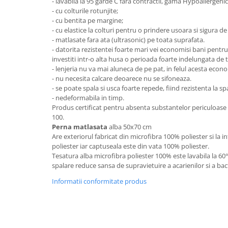
- lavabila la 95 garde C fara contractii, gama Hypoallergen
- cu colturile rotunjite;
Mese gradinita
- cu bentita pe margine;
Scaune gradinita
- cu elastice la colturi pentru o prindere usoara si sigura de
Set mese si scaune gradinita
- matlasate fara ata (ultrasonic) pe toata suprafata.
- datorita rezistentei foarte mari vei economisi bani pentru
Mobilier copii
investiti intr-o alta husa o perioada foarte indelungata de 
Mobila camera copii
- lenjeria nu va mai aluneca de pe pat, in felul acesta econ
- nu necesita calcare deoarece nu se sifoneaza.
Scaune birou pentru copii
- se poate spala si usca foarte repede, fiind rezistenta la sp
Saltele patuturi copii
- nedeformabila in timp.
Produs certificat pentru absenta substantelor periculoa
Paturi copii
100.
Masa si scaune gradinita
Perna matlasata
alba 50x70 cm
Seturi comode living si dormitor
Are exteriorul fabricat din microfibra 100% poliester si la in
poliester iar captuseala este din vata 100% poliester.
Tesatura alba microfibra poliester 100% este lavabila la 6
spalare reduce sansa de supravietuire a acarienilor si a bact
Informatii conformitate produs