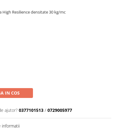
 High Resilience densitate 30 kg/mc
A IN COS
de ajutor?
0377101513
/
0729005977
informatii