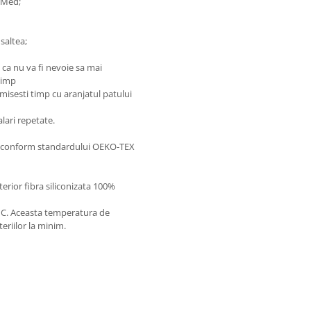
icMed;
 saltea;
 ca nu va fi nevoie sa mai
timp
omisesti timp cu aranjatul patului
alari repetate.
se conform standardului OEKO-TEX
terior fibra siliconizata 100%
0°C. Aceasta temperatura de
eriilor la minim.