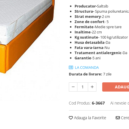
Producator-
Saltsib
S
tructura-
Spuma poliuretanica
Strat memory
-2 cm
Zone de confort
- 5
Fermitate
-Medie spre tare
Inaltime
-22 cm
Kg sustinute
- 100 kg/utilizator
Husa detasabila
-Da
Fata vara-iarna
-Nu
Tratament antialergenic
-Da
Garantie
-5 ani
LA COMANDA
Durata de livrare:
7 zile
ADAUG
Cod Produs:
6-3667
Ai nevoie 
Adauga la Favorite
Cere 