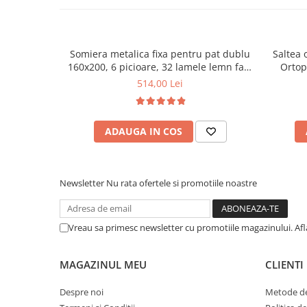
Somiera metalica fixa pentru pat dublu
Saltea 
160x200, 6 picioare, 32 lamele lemn fag,
Ortop
benzi textile, suport saltea ferm, negru
medie, c
514,00 Lei
vara-iar
ADAUGA IN COS
Newsletter
Nu rata ofertele si promotiile noastre
Vreau sa primesc newsletter cu promotiile magazinului. Af
MAGAZINUL MEU
CLIENTI
Despre noi
Metode de