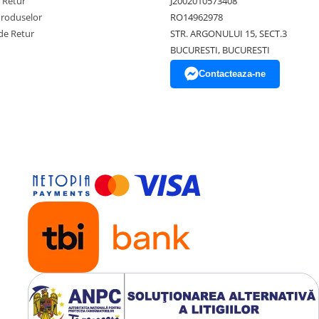
e Retur
J2002010573408
Produselor
RO14962978
de Retur
STR. ARGONULUI 15, SECT.3
BUCURESTI, BUCURESTI
Contacteaza-ne