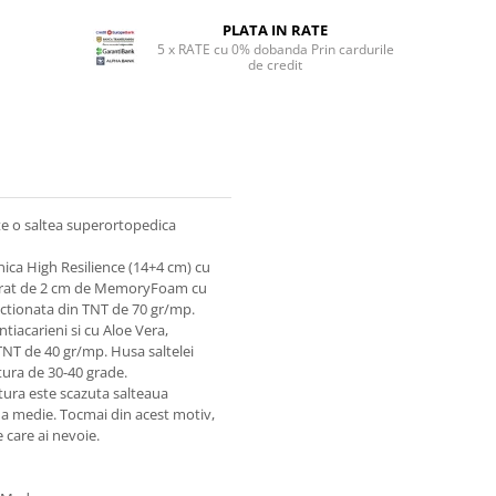
PLATA IN RATE
5 x RATE cu 0% dobanda Prin cardurile
de credit
te o saltea superortopedica
nica High Resilience (14+4 cm) cu
 strat de 2 cm de MemoryFoam cu
ectionata din TNT de 70 gr/mp.
ntiacarieni si cu Aloe Vera,
TNT de 40 gr/mp. Husa saltelei
atura de 30-40 grade.
ura este scazuta salteaua
una medie. Tocmai din acest motiv,
e care ai nevoie.