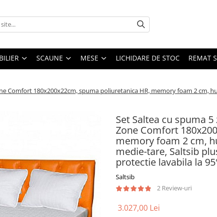
ILIER
SCAUNE
MESE
LICHIDARE DE STOC
REMAT S
e Comfort 180x200x22cm, spuma poliuretanica HR, memory foam 2 cm, husa d
Set Saltea cu spuma 5
Zone Comfort 180x200
memory foam 2 cm, hus
medie-tare, Saltsib pl
protectie lavabila la 9
Saltsib
2 Review-uri
3.027,00 Lei