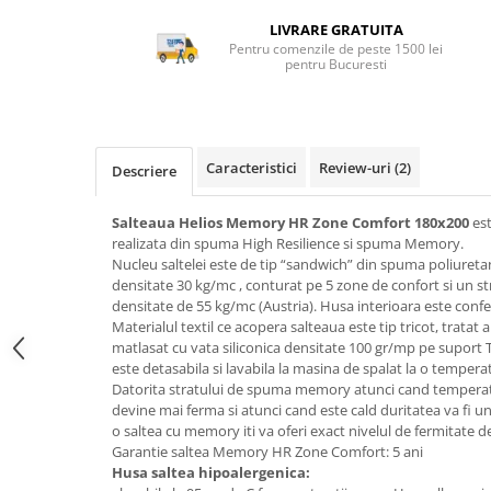
Top saltele 5 cm
Scaune manager
LIVRARE GRATUITA
Top saltele 10 cm
Mobilier bucatarie
Pentru comenzile de peste 1500 lei
Top saltele memory 5 cm
pentru Bucuresti
Mese bucatarie
Top saltele MemoHR 6.5 cm
Scaune pentru bucatarie
Saltele ieftine
Mobila bucatarie
Saltele cu plasa de arcuri
Seturi mese si scaune bucatarie
Caracteristici
Review-uri
(2)
Descriere
Saltele cu spuma
Mobilier hol
Salteaua Helios Memory HR Zone Comfort 180x200
es
Mobila hol
realizata din spuma High Resilience si spuma Memory.
Suporturi si rafturi pantofi
Nucleu saltelei este de tip “sandwich” din spuma poliureta
Portmantouri
densitate 30 kg/mc , conturat pe 5 zone de confort si un
densitate de 55 kg/mc (Austria). Husa interioara este conf
Pantofare
Materialul textil ce acopera salteaua este tip tricot, tratat a
Seturi mobilier hol
matlasat cu vata siliconica densitate 100 gr/mp pe suport 
este detasabila si lavabila la masina de spalat la o temper
Stender haine
Datorita stratului de spuma memory atunci cand temperat
Suport pentru umerase
devine mai ferma si atunci cand este cald duritatea va fi 
Etajere
o saltea cu memory iti va oferi exact nivelul de fermitate d
Garantie saltea Memory HR Zone Comfort: 5 ani
Cuiere
Husa saltea hipoalergenica:
Mobilier gradinita