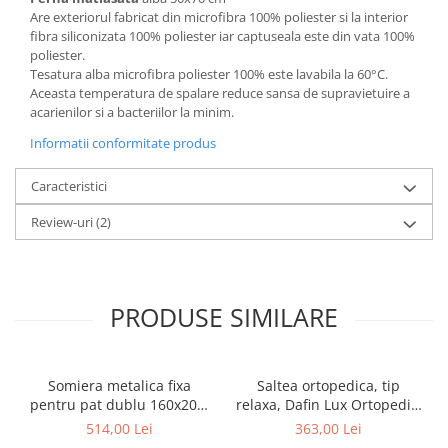
Are exteriorul fabricat din microfibra 100% poliester si la interior
fibra siliconizata 100% poliester iar captuseala este din vata 100%
poliester.
Tesatura alba microfibra poliester 100% este lavabila la 60°C.
Aceasta temperatura de spalare reduce sansa de supravietuire a
acarienilor si a bacteriilor la minim.
Informatii conformitate produs
Caracteristici
Review-uri
(2)
PRODUSE SIMILARE
Somiera metalica fixa
Saltea ortopedica, tip
pentru pat dublu 160x200,
relaxa, Dafin Lux Ortopedic,
6 picioare, 32 lamele lemn
90x200x21cm, fermitate
514,00 Lei
363,00 Lei
fag, benzi textile, suport
medie, cu plasa de arcuri