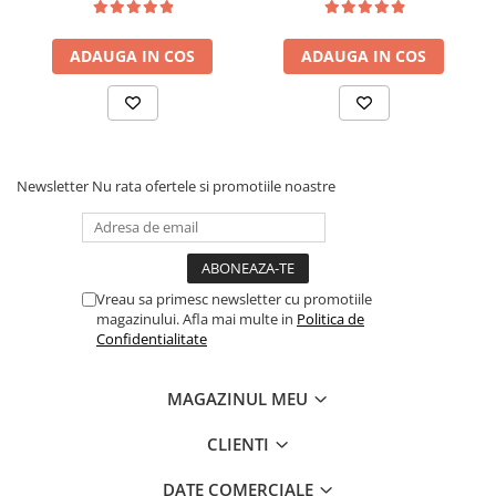
saltea ferm, negru
tip Bonell, fata vara-iarna,
sistem de aerisire cu
ADAUGA IN COS
ADAUGA IN COS
butoni, Salt Confort
Newsletter
Nu rata ofertele si promotiile noastre
Vreau sa primesc newsletter cu promotiile
magazinului. Afla mai multe in
Politica de
Confidentialitate
MAGAZINUL MEU
CLIENTI
DATE COMERCIALE