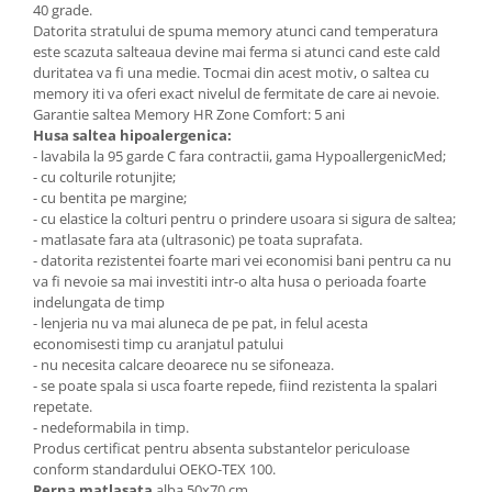
40 grade.
Datorita stratului de spuma memory atunci cand temperatura
este scazuta salteaua devine mai ferma si atunci cand este cald
duritatea va fi una medie. Tocmai din acest motiv, o saltea cu
memory iti va oferi exact nivelul de fermitate de care ai nevoie.
Garantie saltea Memory HR Zone Comfort: 5 ani
Husa saltea hipoalergenica:
- lavabila la 95 garde C fara contractii, gama HypoallergenicMed;
- cu colturile rotunjite;
- cu bentita pe margine;
- cu elastice la colturi pentru o prindere usoara si sigura de saltea;
- matlasate fara ata (ultrasonic) pe toata suprafata.
- datorita rezistentei foarte mari vei economisi bani pentru ca nu
va fi nevoie sa mai investiti intr-o alta husa o perioada foarte
indelungata de timp
- lenjeria nu va mai aluneca de pe pat, in felul acesta
economisesti timp cu aranjatul patului
- nu necesita calcare deoarece nu se sifoneaza.
- se poate spala si usca foarte repede, fiind rezistenta la spalari
repetate.
- nedeformabila in timp.
Produs certificat pentru absenta substantelor periculoase
conform standardului OEKO-TEX 100.
Perna matlasata
alba 50x70 cm