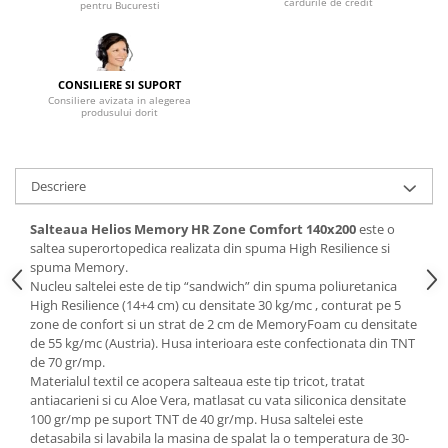
cardurile de credit
pentru Bucuresti
Mese gradinita
Scaune gradinita
Set mese si scaune gradinita
CONSILIERE SI SUPORT
Consiliere avizata in alegerea
Mobilier copii
produsului dorit
Mobila camera copii
Scaune birou pentru copii
Saltele patuturi copii
Descriere
Paturi copii
Salteaua Helios Memory HR Zone Comfort 140x200
este o
Masa si scaune gradinita
saltea superortopedica realizata din spuma High Resilience si
Seturi comode living si dormitor
spuma Memory.
Nucleu saltelei este de tip “sandwich” din spuma poliuretanica
High Resilience (14+4 cm) cu densitate 30 kg/mc , conturat pe 5
zone de confort si un strat de 2 cm de MemoryFoam cu densitate
de 55 kg/mc (Austria). Husa interioara este confectionata din TNT
de 70 gr/mp.
Materialul textil ce acopera salteaua este tip tricot, tratat
antiacarieni si cu Aloe Vera, matlasat cu vata siliconica densitate
100 gr/mp pe suport TNT de 40 gr/mp. Husa saltelei este
detasabila si lavabila la masina de spalat la o temperatura de 30-