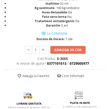
Top saltele 5 cm
Inaltime
-22 cm
Scaune manager
Top saltele 10 cm
Kg sustinute
- 100 kg/utilizator
Mobilier bucatarie
Husa detasabila
-Da
Top saltele memory 5 cm
Fata vara-iarna
-Nu
Mese bucatarie
Top saltele MemoHR 6.5 cm
Tratament antialergenic
-Da
Scaune pentru bucatarie
Garantie
-5 ani
Saltele ieftine
Mobila bucatarie
Saltele cu plasa de arcuri
LA COMANDA
Seturi mese si scaune bucatarie
Durata de livrare:
7 zile
Saltele cu spuma
Mobilier hol
ADAUGA IN COS
Mobila hol
Suporturi si rafturi pantofi
Cod Produs:
6-3665
Portmantouri
Ai nevoie de ajutor?
0377101513
/
0729005977
Pantofare
Adauga la Favorite
Cere informatii
Seturi mobilier hol
Stender haine
Suport pentru umerase
Etajere
Cuiere
PLATA IN RATE
LIVRARE GRATUITA
5 x RATE cu 0% dobanda Prin
Mobilier gradinita
Pentru comenzile de peste 1500 lei