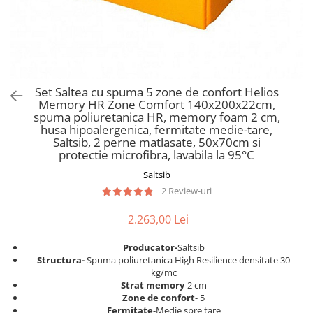
Scaune pliante
Saltele Pocket
Noptiere
Scaune birou
Saltele cu arcuri impachetate
Paturi
individual
Scaune profesionale
Seturi de pat si saltea
Saltele Memory Pocket
Masute de toaleta
Scaune Lemn
Saltele Memory Foam
Mobilier living
Scaune birou copii
Set Saltea cu spuma 5 zone de confort Helios
Saltele Memory Pocket
Scaune pentru living
Memory HR Zone Comfort 140x200x22cm,
Scaune resigilate
Saltele cu plasa arcuri
spuma poliuretanica HR, memory foam 2 cm,
Seturi comode living si vitrine
husa hipoalergenica, fermitate medie-tare,
Scaune gradinita
Saltele cu spuma
Mobila living
Saltsib, 2 perne matlasate, 50x70cm si
Saltele cu spuma
Scaune conferinta
protectie microfibra, lavabila la 95°C
Comode living
Saltele cu spuma poliuretanica
Scaune terasa si outdoor
Saltsib
Set mese plus scaune
2 Review-uri
Saltele Latex
Mobilier birou
Saltele Memory
Scaune ergonomice
2.263,00 Lei
Saltele 140x200
Etajere Birou
Producator-
Saltsib
Saltele 160x200
Dulap birou
S
tructura-
Spuma poliuretanica High Resilience densitate 30
Birouri
Saltele 180x200
kg/mc
Strat memory
-2 cm
Scaune pentru birou
Top saltele
Zone de confort
- 5
Scaune pentru vizitatori
Fermitate
-Medie spre tare