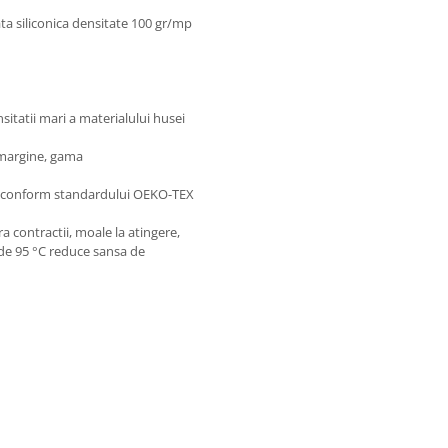
ta siliconica densitate 100 gr/mp
nsitatii mari a materialului husei
e margine, gama
se conform standardului OEKO-TEX
a contractii, moale la atingere,
 de 95 °C reduce sansa de