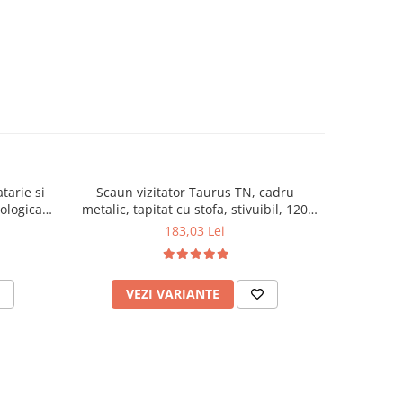
tarie si
Scaun vizitator Taurus TN, cadru
Scaun de li
cologica,
metalic, tapitat cu stofa, stivuibil, 120
lemn masiv
kg, negru
120 k
183,03 Lei
VEZI VARIANTE
AD