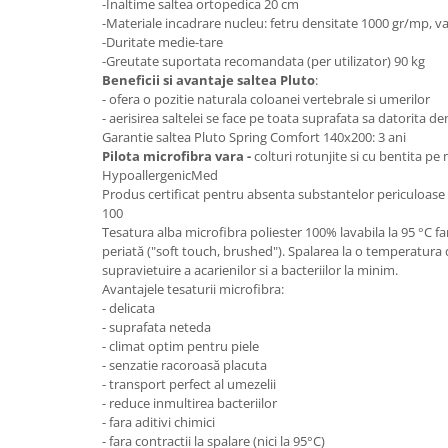
-Inaltime saltea ortopedica 20 cm
-Materiale incadrare nucleu: fetru densitate 1000 gr/mp, va
Mese gradinita
-Duritate medie-tare
Scaune gradinita
-Greutate suportata recomandata (per utilizator) 90 kg
Set mese si scaune gradinita
Beneficii si avantaje saltea Pluto
:
- ofera o pozitie naturala coloanei vertebrale si umerilor
Mobilier copii
- aerisirea saltelei se face pe toata suprafata sa datorita de
Mobila camera copii
Garantie saltea Pluto Spring Comfort 140x200: 3 ani
Pilota microfibra vara -
colturi rotunjite si cu bentita p
Scaune birou pentru copii
HypoallergenicMed
Saltele patuturi copii
Produs certificat pentru absenta substantelor periculoa
Paturi copii
100
Tesatura alba microfibra poliester 100% lavabila la 95 °C far
Masa si scaune gradinita
periată ("soft touch, brushed"). Spalarea la o temperatura
Seturi comode living si dormitor
supravietuire a acarienilor si a bacteriilor la minim.
Avantajele tesaturii microfibra:
- delicata
- suprafata neteda
- climat optim pentru piele
- senzatie racoroasă placuta
- transport perfect al umezelii
- reduce inmultirea bacteriilor
- fara aditivi chimici
- fara contractii la spalare (nici la 95°C)