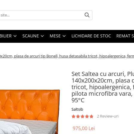
ILIER
SCAUNE
MESE
LICHIDARE DE STOC
REMAT S
20cm, plasa de arcuri tip Bonell, husa detasabila tricot, hipoalergenica, ferm
Set Saltea cu arcuri, P
140x200x20cm, plasa de
tricot, hipoalergenica,
pilota microfibra vara,
95°C
Saltsib
2 Review-uri
975,00 Lei