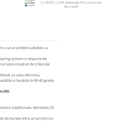
5 x RATE cu 0% dobanda Prin cardurile
de credit
ru cei ce preferă saltelele cu
x spring system si dispune de
ri este incadrat de 3 fasii de
tlasat cu vata siliconica,
bila si lavabila la 30-40 grade.
0x200:
tanica traditionala, densitate 25
e de burete intre arcuri (4.5 cm