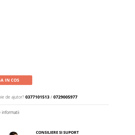
A IN COS
oie de ajutor?
0377101513
/
0729005977
informatii
CONSILIERE SI SUPORT