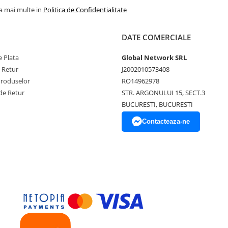
la mai multe in
Politica de Confidentialitate
DATE COMERCIALE
 Plata
Global Network SRL
e Retur
J2002010573408
Produselor
RO14962978
de Retur
STR. ARGONULUI 15, SECT.3
BUCURESTI, BUCURESTI
Contacteaza-ne