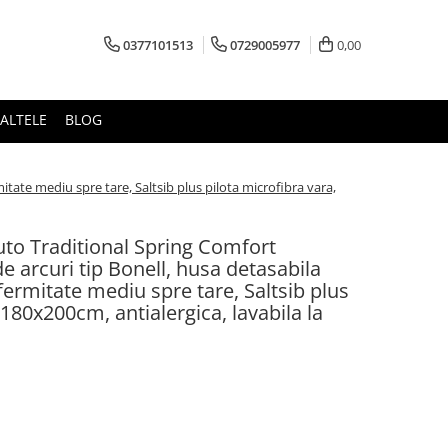
0377101513
0729005977
0,00
ALTELE
BLOG
itate mediu spre tare, Saltsib plus pilota microfibra vara,
luto Traditional Spring Comfort
 arcuri tip Bonell, husa detasabila
 fermitate mediu spre tare, Saltsib plus
 180x200cm, antialergica, lavabila la