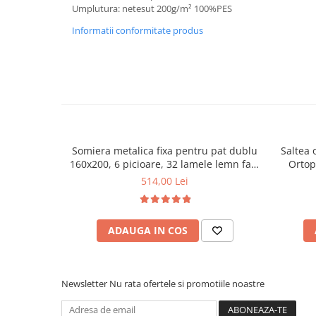
Umplutura: netesut 200g/m² 100%PES
Informatii conformitate produs
Somiera metalica fixa pentru pat dublu
Saltea 
160x200, 6 picioare, 32 lamele lemn fag,
Ortop
benzi textile, suport saltea ferm, negru
medie, c
514,00 Lei
vara-iar
ADAUGA IN COS
Newsletter
Nu rata ofertele si promotiile noastre