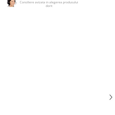
Consiliere avizata in alegerea produsului
dorit