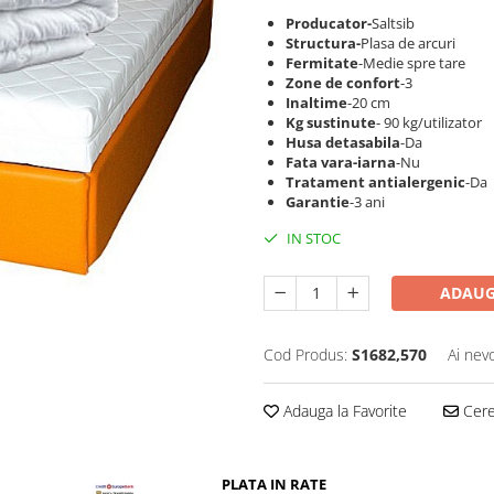
Producator-
Saltsib
Structura-
Plasa de arcuri
Fermitate
-Medie spre tare
Zone de confort
-3
Inaltime
-20 cm
Kg sustinute
- 90 kg/utilizator
Husa detasabila
-Da
Fata vara-iarna
-Nu
Tratament antialergenic
-Da
Garantie
-3 ani
IN STOC
ADAUG
Cod Produs:
S1682,570
Ai nev
Adauga la Favorite
Cere 
PLATA IN RATE