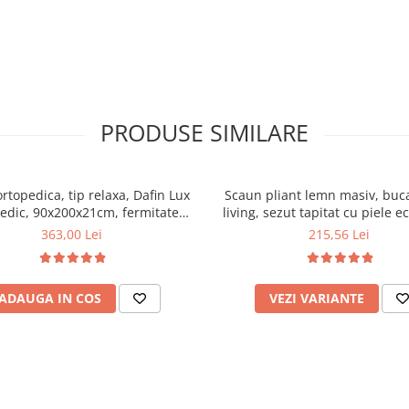
PRODUSE SIMILARE
ortopedica, tip relaxa, Dafin Lux
Scaun pliant lemn masiv, buca
edic, 90x200x21cm, fermitate
living, sezut tapitat cu piele e
u plasa de arcuri tip Bonell, fata
100 kg, cires
363,00 Lei
215,56 Lei
na, sistem de aerisire cu butoni,
Salt Confort
ADAUGA IN COS
VEZI VARIANTE