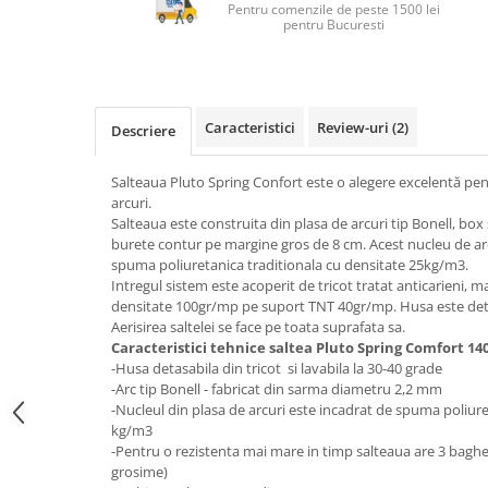
Top saltele 5 cm
Pentru comenzile de peste 1500 lei
Scaune manager
pentru Bucuresti
Top saltele 10 cm
Mobilier bucatarie
Top saltele memory 5 cm
Mese bucatarie
Top saltele MemoHR 6.5 cm
Scaune pentru bucatarie
Saltele ieftine
Caracteristici
Review-uri
(2)
Descriere
Mobila bucatarie
Saltele cu plasa de arcuri
Seturi mese si scaune bucatarie
Saltele cu spuma
Salteaua Pluto Spring Confort este o alegere excelentă pent
Mobilier hol
arcuri.
Salteaua este construita din plasa de arcuri tip Bonell, bo
Mobila hol
burete contur pe margine gros de 8 cm. Acest nucleu de arcu
Suporturi si rafturi pantofi
spuma poliuretanica traditionala cu densitate 25kg/m3.
Portmantouri
Intregul sistem este acoperit de tricot tratat anticarieni, ma
densitate 100gr/mp pe suport TNT 40gr/mp. Husa este detasa
Pantofare
Aerisirea saltelei se face pe toata suprafata sa.
Seturi mobilier hol
Caracteristici tehnice saltea Pluto Spring Comfort 14
Stender haine
-Husa detasabila din tricot si lavabila la 30-40 grade
-Arc tip Bonell - fabricat din sarma diametru 2,2 mm
Suport pentru umerase
-Nucleul din plasa de arcuri este incadrat de spuma poliure
Etajere
kg/m3
-Pentru o rezistenta mai mare in timp salteaua are 3 baghet
Cuiere
grosime)
Mobilier gradinita