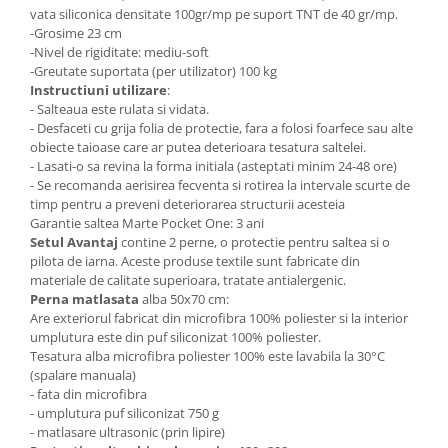
vata siliconica densitate 100gr/mp pe suport TNT de 40 gr/mp.
-Grosime 23 cm
-Nivel de rigiditate: mediu-soft
-Greutate suportata (per utilizator) 100 kg
Instructiuni utilizare
:
- Salteaua este rulata si vidata.
- Desfaceti cu grija folia de protectie, fara a folosi foarfece sau alte
obiecte taioase care ar putea deterioara tesatura saltelei.
- Lasati-o sa revina la forma initiala (asteptati minim 24-48 ore)
- Se recomanda aerisirea fecventa si rotirea la intervale scurte de
timp pentru a preveni deteriorarea structurii acesteia
Garantie saltea Marte Pocket One: 3 ani
Setul Avantaj
contine 2 perne, o protectie pentru saltea si o
pilota de iarna. Aceste produse textile sunt fabricate din
materiale de calitate superioara, tratate antialergenic.
Perna matlasata
alba 50x70 cm:
Are exteriorul fabricat din microfibra 100% poliester si la interior
umplutura este din puf siliconizat 100% poliester.
Tesatura alba microfibra poliester 100% este lavabila la 30°C
(spalare manuala)
- fata din microfibra
- umplutura puf siliconizat 750 g
- matlasare ultrasonic (prin lipire)