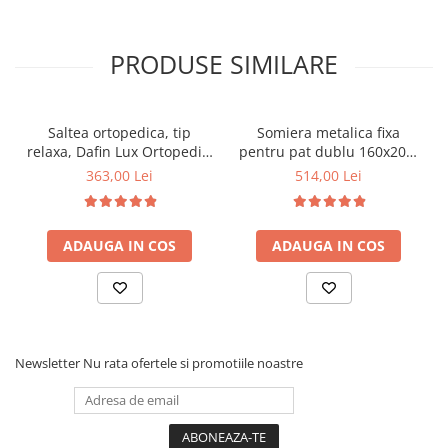
PRODUSE SIMILARE
Saltea ortopedica, tip
Somiera metalica fixa
relaxa, Dafin Lux Ortopedic,
pentru pat dublu 160x200,
90x200x21cm, fermitate
6 picioare, 32 lamele lemn
363,00 Lei
514,00 Lei
medie, cu plasa de arcuri
fag, benzi textile, suport
tip Bonell, fata vara-iarna,
saltea ferm, negru
sistem de aerisire cu
ADAUGA IN COS
ADAUGA IN COS
butoni, Salt Confort
Newsletter
Nu rata ofertele si promotiile noastre