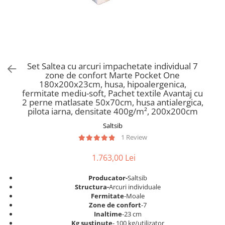
Scaune pliante
Saltele Pocket
Noptiere
Scaune birou
Saltele cu arcuri impachetate
Paturi
individual
Scaune profesionale
Seturi de pat si saltea
Saltele Memory Pocket
Masute de toaleta
Scaune Lemn
Saltele Memory Foam
Mobilier living
Scaune birou copii
Set Saltea cu arcuri impachetate individual 7
Saltele Memory Pocket
Scaune pentru living
zone de confort Marte Pocket One
Scaune resigilate
Saltele cu plasa arcuri
180x200x23cm, husa, hipoalergenica,
Seturi comode living si vitrine
fermitate mediu-soft, Pachet textile Avantaj cu
Scaune gradinita
Saltele cu spuma
Mobila living
2 perne matlasate 50x70cm, husa antialergica,
Saltele cu spuma
Scaune conferinta
pilota iarna, densitate 400g/m², 200x200cm
Comode living
Saltele cu spuma poliuretanica
Scaune terasa si outdoor
Saltsib
Set mese plus scaune
1 Review
Saltele Latex
Mobilier birou
Saltele Memory
Scaune ergonomice
1.763,00 Lei
Saltele 140x200
Etajere Birou
Producator-
Saltsib
Saltele 160x200
Dulap birou
Structura-
Arcuri individuale
Birouri
Saltele 180x200
Fermitate
-Moale
Zone de confort
-7
Scaune pentru birou
Top saltele
Inaltime
-23 cm
Scaune pentru vizitatori
Kg sustinute
- 100 kg/utilizator