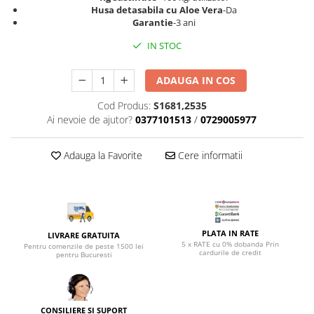
Top saltele 5 cm
Husa detasabila cu Aloe Vera
-Da
Scaune manager
Top saltele 10 cm
Garantie
-3 ani
Mobilier bucatarie
Top saltele memory 5 cm
IN STOC
Mese bucatarie
Top saltele MemoHR 6.5 cm
Scaune pentru bucatarie
Saltele ieftine
ADAUGA IN COS
Mobila bucatarie
Saltele cu plasa de arcuri
Cod Produs:
S1681,2535
Seturi mese si scaune bucatarie
Saltele cu spuma
Ai nevoie de ajutor?
0377101513
/
0729005977
Mobilier hol
Mobila hol
Adauga la Favorite
Cere informatii
Suporturi si rafturi pantofi
Portmantouri
Pantofare
Seturi mobilier hol
PLATA IN RATE
LIVRARE GRATUITA
Stender haine
5 x RATE cu 0% dobanda Prin
Pentru comenzile de peste 1500 lei
cardurile de credit
Suport pentru umerase
pentru Bucuresti
Etajere
Cuiere
Mobilier gradinita
CONSILIERE SI SUPORT