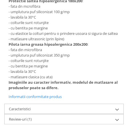
Protectie saltea hipoalergenica 180x200
:
- fata dn mcrofibra
- umplutura puf siliconizat 100 g/mp
- lavabila la 30°C
- colturile sunt rotunjite
- cu bentita pe margine
- cu elastice la colturi pentru o prindere usoara si sigura de saltea
- matlasare ultrasonic (prin lipire)
Pilota iarna groasa hipoalergenica 200x200
:
- fata din microfibra
- umplutura puf siliconizat 350 g/mp
- colturile sunt rotunjite
- cu bentita pe margine
- lavabila la 30°C
- matlasare clasica (cu ata)
Imaginiile au caracter informativ, modelul de matlasare al
produselor poate sa difere.
Informatii conformitate produs
Caracteristici
Review-uri
(1)