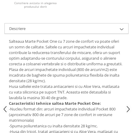
Consiliere avizata in alegerea
produsului dorit
Mese gradinita
Scaune gradinita
Set mese si scaune gradinita
Descriere
Mobilier copii
Mobila camera copii
Salteaua Marte Pocket One cu 7 zone de confort va poate oferi
un somn de calitate. Saltele cu arcuri impachetate individual
Scaune birou pentru copii
contribuie la reducerea transferului de miscare, ofera un suport
Saltele patuturi copii
optim adaptandu-se conturului corpului, asigurand o aliniere
Paturi copii
corecta a coloanei vertebrale si o distributie uniforma a greutatii.
Plasa de arcuri impachetate individual (800 de arcuri/m2) este
Masa si scaune gradinita
incadrata de baghete de spuma poliuretanica flexibila de inalta
Seturi comode living si dormitor
densitate (28 kg/mc).
Husa saltelei este tratata antiacarieni si cu Aloe Vera, matlasata
cu vata siliconica pe suport TNT. Aceasta este detasabila si
lavabila la masina 30-40 de grade.
Caracteristici tehnice saltea Marte Pocket One:
-Nucleu format din: arcuri impachetate individual Pocket 800
(aproximativ 800 de arcuri pe 7 zone de confort in versiune
matrimoniala)
-Spuma poliuretanica cu inalta densitate 28 kg/mc.
-Husa din tricot, tratat antiacarieni si cu Aloe Vera, matlasat cu