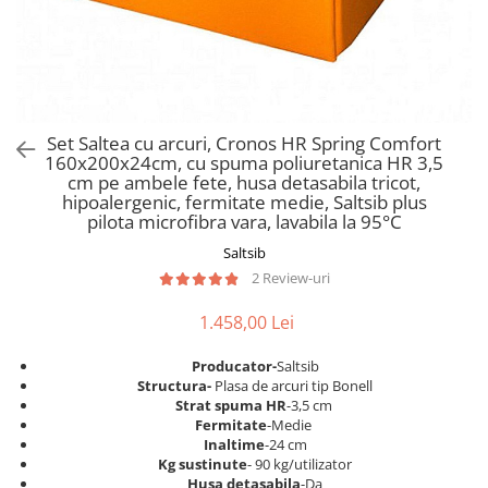
Scaune pliante
Saltele Pocket
Noptiere
Scaune birou
Saltele cu arcuri impachetate
Paturi
individual
Scaune profesionale
Seturi de pat si saltea
Saltele Memory Pocket
Masute de toaleta
Scaune Lemn
Saltele Memory Foam
Mobilier living
Scaune birou copii
Set Saltea cu arcuri, Cronos HR Spring Comfort
Saltele Memory Pocket
Scaune pentru living
160x200x24cm, cu spuma poliuretanica HR 3,5
Scaune resigilate
Saltele cu plasa arcuri
cm pe ambele fete, husa detasabila tricot,
Seturi comode living si vitrine
hipoalergenic, fermitate medie, Saltsib plus
Scaune gradinita
Saltele cu spuma
Mobila living
pilota microfibra vara, lavabila la 95°C
Saltele cu spuma
Scaune conferinta
Comode living
Saltsib
Saltele cu spuma poliuretanica
Scaune terasa si outdoor
Set mese plus scaune
2 Review-uri
Saltele Latex
Mobilier birou
1.458,00 Lei
Saltele Memory
Scaune ergonomice
Saltele 140x200
Etajere Birou
Producator-
Saltsib
S
tructura-
Plasa de arcuri tip Bonell
Saltele 160x200
Dulap birou
Strat spuma HR
-3,5 cm
Birouri
Saltele 180x200
Fermitate
-Medie
Inaltime
-24 cm
Scaune pentru birou
Top saltele
Kg sustinute
- 90 kg/utilizator
Scaune pentru vizitatori
Husa detasabila
-Da