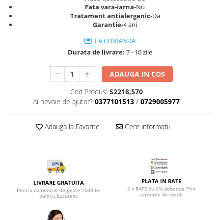
Top saltele 5 cm
Fata vara-iarna
-Nu
Scaune manager
Top saltele 10 cm
Tratament antialergenic
-Da
Mobilier bucatarie
Garantie-
4 ani
Top saltele memory 5 cm
Mese bucatarie
Top saltele MemoHR 6.5 cm
LA COMANDA
Scaune pentru bucatarie
Saltele ieftine
Durata de livrare:
7 - 10 zile
Mobila bucatarie
Saltele cu plasa de arcuri
ADAUGA IN COS
Seturi mese si scaune bucatarie
Saltele cu spuma
Mobilier hol
Cod Produs:
S2218,570
Ai nevoie de ajutor?
0377101513
/
0729005977
Mobila hol
Suporturi si rafturi pantofi
Adauga la Favorite
Cere informatii
Portmantouri
Pantofare
Seturi mobilier hol
Stender haine
Suport pentru umerase
PLATA IN RATE
LIVRARE GRATUITA
5 x RATE cu 0% dobanda Prin
Pentru comenzile de peste 1500 lei
Etajere
cardurile de credit
pentru Bucuresti
Cuiere
Mobilier gradinita