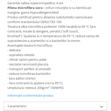
Garantie saltea superortopedica: 4 ani
Pilota microfibra vara -
colturi rotunjite si cu bentita pe
margine, gama HypoallergenicMed
Produs certificat pentru absenta substantelor periculoase
conform standardului OEKO-TEX 100
Tesatura alba microfibra poliester 100% lavabila la 95 °C fara
contractii, moale la atingere, periată ("soft touch,
brushed"). Spalarea la o temperatura de 95 °C reduce sansa de
supravietuire a acarienilor si a bacteriilor la minim.
Avantajele tesaturii microfibra:
- delicata
- suprafata neteda
- climat optim pentru piele
- senzatie racoroasă placuta
- transport perfect al umezelii
- reduce inmultirea bacteriilor
- fara aditivi chimici
- fara contractii la spalare (nici la 95°C)
Umplutura: netesut 200g/m² 100%PES
Informatii conformitate produs
Caracteristici