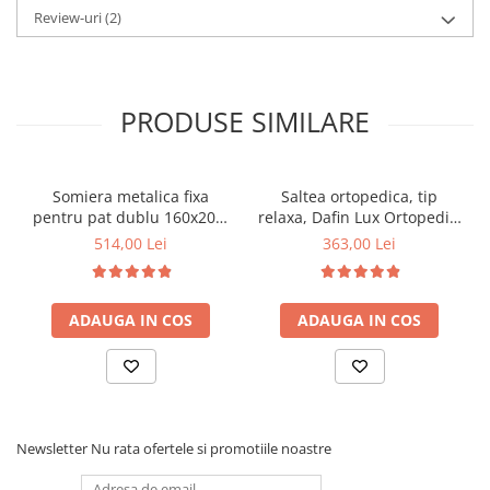
Review-uri
(2)
PRODUSE SIMILARE
Somiera metalica fixa
Saltea ortopedica, tip
pentru pat dublu 160x200,
relaxa, Dafin Lux Ortopedic,
6 picioare, 32 lamele lemn
90x200x21cm, fermitate
514,00 Lei
363,00 Lei
fag, benzi textile, suport
medie, cu plasa de arcuri
saltea ferm, negru
tip Bonell, fata vara-iarna,
sistem de aerisire cu
ADAUGA IN COS
ADAUGA IN COS
butoni, Salt Confort
Newsletter
Nu rata ofertele si promotiile noastre