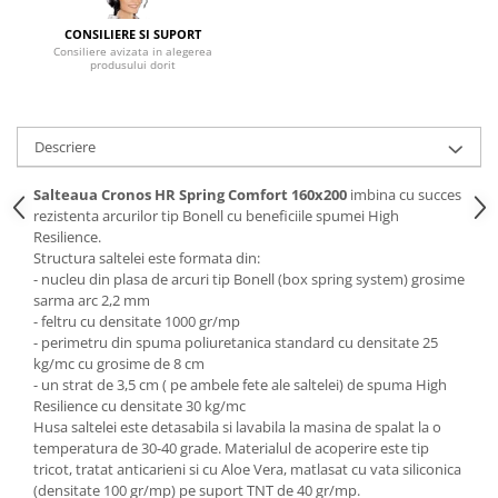
Mese gradinita
CONSILIERE SI SUPORT
Consiliere avizata in alegerea
Scaune gradinita
produsului dorit
Set mese si scaune gradinita
Mobilier copii
Descriere
Mobila camera copii
Scaune birou pentru copii
Salteaua Cronos HR Spring Comfort
160x200
imbina cu succes
Saltele patuturi copii
rezistenta arcurilor tip Bonell cu beneficiile spumei High
Paturi copii
Resilience.
Structura saltelei este formata din:
Masa si scaune gradinita
- nucleu din plasa de arcuri tip Bonell (box spring system) grosime
Seturi comode living si dormitor
sarma arc 2,2 mm
- feltru cu densitate 1000 gr/mp
- perimetru din spuma poliuretanica standard cu densitate 25
kg/mc cu grosime de 8 cm
- un strat de 3,5 cm ( pe ambele fete ale saltelei) de spuma High
Resilience cu densitate 30 kg/mc
Husa saltelei este detasabila si lavabila la masina de spalat la o
temperatura de 30-40 grade. Materialul de acoperire este tip
tricot, tratat anticarieni si cu Aloe Vera, matlasat cu vata siliconica
(densitate 100 gr/mp) pe suport TNT de 40 gr/mp.