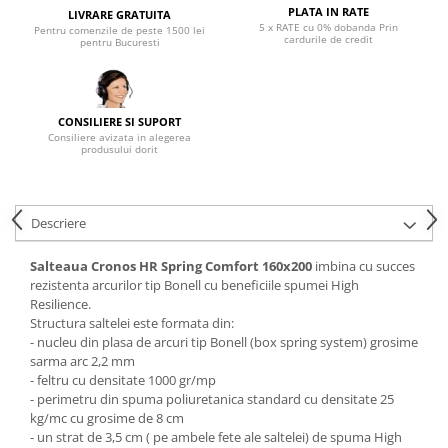
PLATA IN RATE
LIVRARE GRATUITA
Mese gradinita
5 x RATE cu 0% dobanda Prin
Pentru comenzile de peste 1500 lei
cardurile de credit
pentru Bucuresti
Scaune gradinita
Set mese si scaune gradinita
Mobilier copii
CONSILIERE SI SUPORT
Mobila camera copii
Consiliere avizata in alegerea
produsului dorit
Scaune birou pentru copii
Saltele patuturi copii
Paturi copii
Descriere
Masa si scaune gradinita
Seturi comode living si dormitor
Salteaua Cronos HR Spring Comfort 160x200
imbina cu succes
rezistenta arcurilor tip Bonell cu beneficiile spumei High
Resilience.
Structura saltelei este formata din:
- nucleu din plasa de arcuri tip Bonell (box spring system) grosime
sarma arc 2,2 mm
- feltru cu densitate 1000 gr/mp
- perimetru din spuma poliuretanica standard cu densitate 25
kg/mc cu grosime de 8 cm
- un strat de 3,5 cm ( pe ambele fete ale saltelei) de spuma High