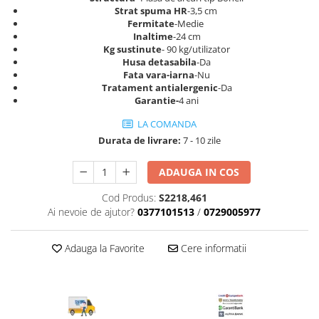
Top saltele 5 cm
Strat spuma HR
-3,5 cm
Scaune manager
Top saltele 10 cm
Fermitate
-Medie
Mobilier bucatarie
Inaltime
-24 cm
Top saltele memory 5 cm
Kg sustinute
- 90 kg/utilizator
Mese bucatarie
Top saltele MemoHR 6.5 cm
Husa detasabila
-Da
Scaune pentru bucatarie
Fata vara-iarna
-Nu
Saltele ieftine
Tratament antialergenic
-Da
Mobila bucatarie
Saltele cu plasa de arcuri
Garantie-
4 ani
Seturi mese si scaune bucatarie
Saltele cu spuma
LA COMANDA
Mobilier hol
Durata de livrare:
7 - 10 zile
Mobila hol
Suporturi si rafturi pantofi
ADAUGA IN COS
Portmantouri
Cod Produs:
S2218,461
Pantofare
Ai nevoie de ajutor?
0377101513
/
0729005977
Seturi mobilier hol
Stender haine
Adauga la Favorite
Cere informatii
Suport pentru umerase
Etajere
Cuiere
Mobilier gradinita