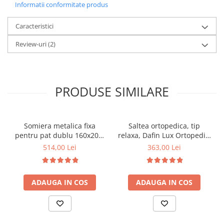
Informatii conformitate produs
Caracteristici
Review-uri
(2)
PRODUSE SIMILARE
Somiera metalica fixa
Saltea ortopedica, tip
pentru pat dublu 160x200,
relaxa, Dafin Lux Ortopedic,
6 picioare, 32 lamele lemn
90x200x21cm, fermitate
514,00 Lei
363,00 Lei
fag, benzi textile, suport
medie, cu plasa de arcuri
saltea ferm, negru
tip Bonell, fata vara-iarna,
sistem de aerisire cu
ADAUGA IN COS
ADAUGA IN COS
butoni, Salt Confort