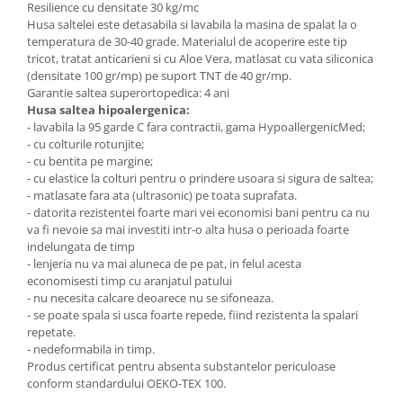
Resilience cu densitate 30 kg/mc
Husa saltelei este detasabila si lavabila la masina de spalat la o
temperatura de 30-40 grade. Materialul de acoperire este tip
tricot, tratat anticarieni si cu Aloe Vera, matlasat cu vata siliconica
(densitate 100 gr/mp) pe suport TNT de 40 gr/mp.
Garantie saltea superortopedica: 4 ani
Husa saltea hipoalergenica:
- lavabila la 95 garde C fara contractii, gama HypoallergenicMed;
- cu colturile rotunjite;
- cu bentita pe margine;
- cu elastice la colturi pentru o prindere usoara si sigura de saltea;
- matlasate fara ata (ultrasonic) pe toata suprafata.
- datorita rezistentei foarte mari vei economisi bani pentru ca nu
va fi nevoie sa mai investiti intr-o alta husa o perioada foarte
indelungata de timp
- lenjeria nu va mai aluneca de pe pat, in felul acesta
economisesti timp cu aranjatul patului
- nu necesita calcare deoarece nu se sifoneaza.
- se poate spala si usca foarte repede, fiind rezistenta la spalari
repetate.
- nedeformabila in timp.
Produs certificat pentru absenta substantelor periculoase
conform standardului OEKO-TEX 100.