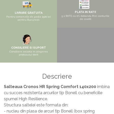
Masa si scaune gradinita
PLATA IN RATE
Seturi comode living si dormitor
LIVRARE GRATUITA
5 x RATE cu 0% dobanda Prin cardurile
Pentru comenzile de peste 1500 lei
de credit
pentru Bucuresti
CONSILIERE SI SUPORT
Consiliere avizata in alegerea
produsului dorit
Descriere
Salteaua Cronos HR Spring Comfort
140x200
imbina
cu succes rezistenta arcurilor tip Bonell cu beneficiile
spumei High Resilience.
Structura saltelei este formata din:
- nucleu din plasa de arcuri tip Bonell (box spring