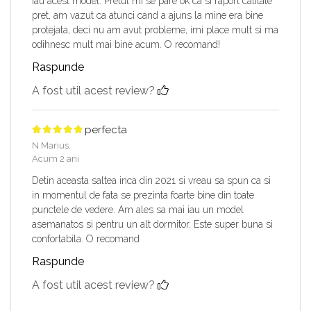
iau acest model. Pretul mi se pare ok ca si raport calitate
pret, am vazut ca atunci cand a ajuns la mine era bine
protejata, deci nu am avut probleme, imi place mult si ma
odihnesc mult mai bine acum. O recomand!
Raspunde
A fost util acest review?
perfecta
N Marius,
Acum 2 ani
Detin aceasta saltea inca din 2021 si vreau sa spun ca si
in momentul de fata se prezinta foarte bine din toate
punctele de vedere. Am ales sa mai iau un model
asemanatos si pentru un alt dormitor. Este super buna si
confortabila. O recomand
Raspunde
A fost util acest review?