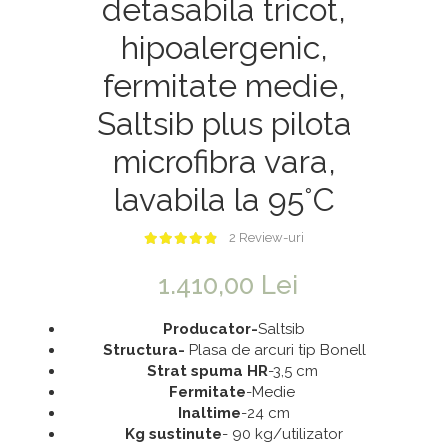
detasabila tricot,
Saltele 180x200
Dulap birou
hipoalergenic,
Top saltele
Birouri
fermitate medie,
Top saltele 5 cm
Scaune pentru birou
Top saltele 10 cm
Scaune pentru vizitatori
Saltsib plus pilota
Top saltele memory 5 cm
Scaune manager
microfibra vara,
Top saltele MemoHR 6.5 cm
Mobilier bucatarie
lavabila la 95°C
Saltele ieftine
Mese bucatarie
Saltele cu plasa de arcuri
Scaune pentru bucatarie
2 Review-uri
Saltele cu spuma
Mobila bucatarie
1.410,00 Lei
Seturi mese si scaune bucatarie
Mobilier hol
Producator-
Saltsib
S
tructura-
Plasa de arcuri tip Bonell
Mobila hol
Strat spuma HR
-3,5 cm
Suporturi si rafturi pantofi
Fermitate
-Medie
Inaltime
-24 cm
Portmantouri
Kg sustinute
- 90 kg/utilizator