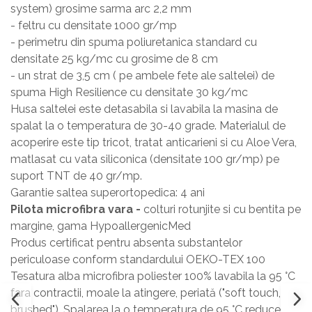
system) grosime sarma arc 2,2 mm
- feltru cu densitate 1000 gr/mp
- perimetru din spuma poliuretanica standard cu
densitate 25 kg/mc cu grosime de 8 cm
- un strat de 3,5 cm ( pe ambele fete ale saltelei) de
spuma High Resilience cu densitate 30 kg/mc
Husa saltelei este detasabila si lavabila la masina de
spalat la o temperatura de 30-40 grade. Materialul de
acoperire este tip tricot, tratat anticarieni si cu Aloe Vera,
matlasat cu vata siliconica (densitate 100 gr/mp) pe
suport TNT de 40 gr/mp.
Garantie saltea superortopedica: 4 ani
Pilota microfibra vara -
colturi rotunjite si cu bentita pe
margine, gama HypoallergenicMed
Produs certificat pentru absenta substantelor
periculoase conform standardului OEKO-TEX 100
Tesatura alba microfibra poliester 100% lavabila la 95 °C
fara contractii, moale la atingere, periată ("soft touch,
brushed"). Spalarea la o temperatura de 95 °C reduce