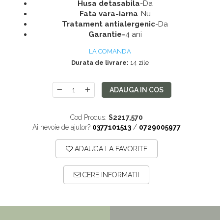
Pantofare
Husa detasabila
-Da
Fata vara-iarna
-Nu
Seturi mobilier hol
Tratament antialergenic
-Da
Stender haine
Garantie-
4 ani
Suport pentru umerase
LA COMANDA
Durata de livrare:
14 zile
Etajere
Cuiere
ADAUGA IN COS
Mobilier gradinita
Mese gradinita
Cod Produs:
S2217,570
Scaune gradinita
Ai nevoie de ajutor?
0377101513
/
0729005977
Set mese si scaune gradinita
ADAUGA LA FAVORITE
Mobilier copii
Mobila camera copii
CERE INFORMATII
Scaune birou pentru copii
Saltele patuturi copii
Paturi copii