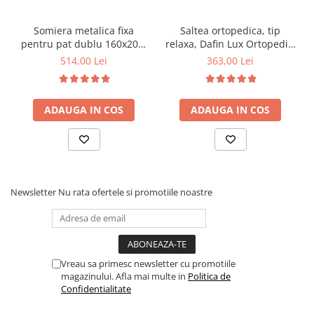
Somiera metalica fixa
Saltea ortopedica, tip
pentru pat dublu 160x200,
relaxa, Dafin Lux Ortopedic,
6 picioare, 32 lamele lemn
90x200x21cm, fermitate
514,00 Lei
363,00 Lei
fag, benzi textile, suport
medie, cu plasa de arcuri
saltea ferm, negru
tip Bonell, fata vara-iarna,
sistem de aerisire cu
ADAUGA IN COS
ADAUGA IN COS
butoni, Salt Confort
Newsletter
Nu rata ofertele si promotiile noastre
Vreau sa primesc newsletter cu promotiile
magazinului. Afla mai multe in
Politica de
Confidentialitate