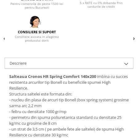
5 x RATE cu 0% dobanda Prin
Pentru comenzile de peste 1500 lei
cardurile de credit
Mese gradinita
pentru Bucuresti
Scaune gradinita
Set mese si scaune gradinita
Mobilier copii
CONSILIERE SI SUPORT
Consiliere avizata in alegerea
produsului dorit
Mobila camera copii
Scaune birou pentru copii
Saltele patuturi copii
Descriere
Paturi copii
Masa si scaune gradinita
Salteaua Cronos HR Spring Comfort
140x200
imbina cu succes
Seturi comode living si dormitor
rezistenta arcurilor tip Bonell cu beneficiile spumei High
Resilience.
Structura saltelei este formata din:
- nucleu din plasa de arcuri tip Bonell (box spring system) grosime
sarma arc 2,2 mm
- feltru cu densitate 1000 gr/mp
- perimetru din spuma poliuretanica standard cu densitate 25
kg/mc cu grosime de 8 cm
- un strat de 3,5 cm ( pe ambele fete ale saltelei) de spuma High
Resilience cu densitate 30 kg/mc