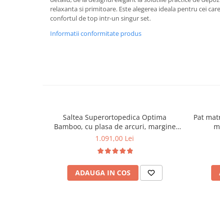
relaxanta si primitoare. Este alegerea ideala pentru cei care 
confortul de top intr-un singur set.
Informatii conformitate produs
Saltea Superortopedica Optima
Pat mat
Bamboo, cu plasa de arcuri, margine
ma
antilasare, sistem de aerisire
1.091,00 Lei
160x200x24 cm
ADAUGA IN COS