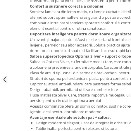
transformand patul intr-o piesa de rezistenta pentru dorm
Confort si sustinere corecta a coloanei
Mese gradinita
Somiera lamelara din lemn masiv, cu lamele curbate, distri
Scaune gradinita
oferind suport optim saltelei si asigurand o postura corec
Set mese si scaune gradinita
combinatie intre pat si somiera sporeste confortul si contr
element esential pentru o rutina sanatoasa.
Mobilier copii
Depozitare inteligenta pentru dormitoare organizat
Mobila camera copii
Un avantaj major al patului Austin este sertarul frontal cu 
lenjeriei, pernelor sau altor accesorii. Solutia practica ajuta
Scaune birou pentru copii
dormitor, economisind spatiu si facilitand accesul rapid la 
Saltele patuturi copii
Saltea superortopedica Optima Silver – suport ortope
Salteaua Optima Silver, cu fermitate mediu-tare, este con
Paturi copii
a coloanei si prevenirea afundarii corpului. Caracteristicile 
Masa si scaune gradinita
Plasa de arcuri tip Bonell din sarma de otel-carbon, pentru 
Seturi comode living si dormitor
Straturi de spuma poliuretanica si pasla, pentru confort si 
Capitonaj lateral anti-afundare, care pastreaza forma saltel
Design rabatabil, permitand utilizarea ambelor fete
Husa matlasata Silver Care, tratata impotriva mucegaiului s
aerisire pentru circulatie optima a aerului
Aceasta combinatie ofera un somn odihnitor, sustine core
igienic, ideal pentru dormitoare moderne.
Avantaje esentiale ale setului pat + saltea:
Design modern si elegant, usor de integrat in orice stil
Tablie inalta, perfecta pentru relaxare si lectura