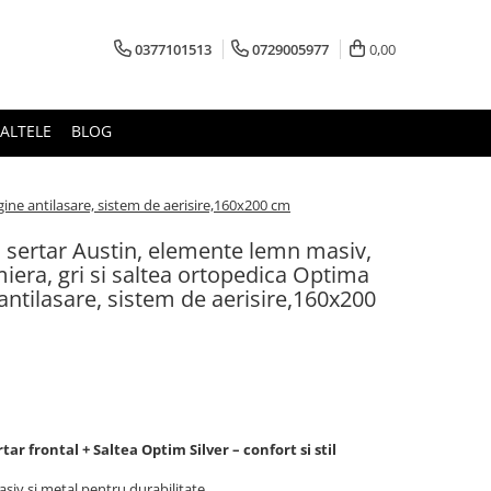
0377101513
0729005977
0,00
ALTELE
BLOG
gine antilasare, sistem de aerisire,160x200 cm
 sertar Austin, elemente lemn masiv,
miera, gri si saltea ortopedica Optima
 antilasare, sistem de aerisire,160x200
ar frontal + Saltea Optim Silver – confort si stil
siv si metal pentru durabilitate