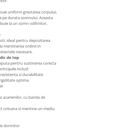
itor.
buie uniform greutatea corpului,
ta pe durata somnului. Aceasta
ibuie la un somn odihnitor,
e
roti, ideal pentru depozitarea
 la mentinerea ordinii in
obiectele necesare.
dic de top
ceputa pentru sustinerea corecta
principale includ:
rezistenta si durabilitate
rigiditate optima
ei
i acarienilor, cu banda de
ct coloana si mentine un mediu
 de dormitor