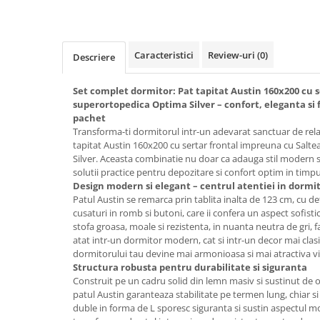
Top saltele 5 cm
Scaune manager
Top saltele 10 cm
Mobilier bucatarie
Top saltele memory 5 cm
Mese bucatarie
Caracteristici
Review-uri
(0)
Top saltele MemoHR 6.5 cm
Descriere
Scaune pentru bucatarie
Saltele ieftine
Mobila bucatarie
Set complet dormitor: Pat tapitat Austin 160x200 cu s
Saltele cu plasa de arcuri
superortopedica Optima Silver – confort, eleganta si 
Seturi mese si scaune bucatarie
Saltele cu spuma
pachet
Mobilier hol
Transforma-ti dormitorul intr-un adevarat sanctuar de rela
tapitat Austin 160x200 cu sertar frontal impreuna cu Sal
Mobila hol
Silver. Aceasta combinatie nu doar ca adauga stil modern sp
Suporturi si rafturi pantofi
solutii practice pentru depozitare si confort optim in timp
Portmantouri
Design modern si elegant – centrul atentiei in dormi
Patul Austin se remarca prin tablita inalta de 123 cm, cu d
Pantofare
cusaturi in romb si butoni, care ii confera un aspect sofist
Seturi mobilier hol
stofa groasa, moale si rezistenta, in nuanta neutra de gri, f
atat intr-un dormitor modern, cat si intr-un decor mai clasi
Stender haine
dormitorului tau devine mai armonioasa si mai atractiva vi
Suport pentru umerase
Structura robusta pentru durabilitate si siguranta
Etajere
Construit pe un cadru solid din lemn masiv si sustinut de o
patul Austin garanteaza stabilitate pe termen lung, chiar si la
Cuiere
duble in forma de L sporesc siguranta si sustin aspectul mo
Mobilier gradinita