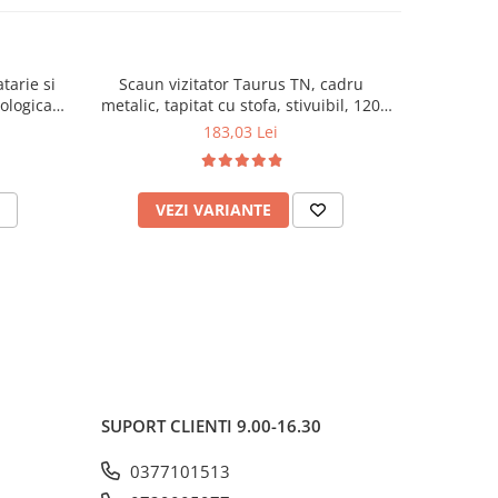
tarie si
Scaun vizitator Taurus TN, cadru
Scaun de li
cologica,
metalic, tapitat cu stofa, stivuibil, 120
lemn masiv
kg, negru
120 k
183,03 Lei
VEZI VARIANTE
AD
SUPORT CLIENTI
9.00-16.30
0377101513