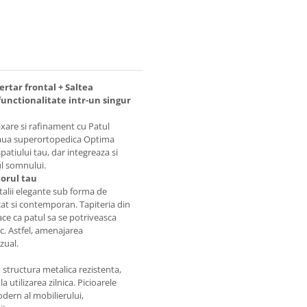
ertar frontal + Saltea
functionalitate intr-un singur
xare si rafinament cu Patul
teaua superortopedica Optima
atiului tau, dar integreaza si
ul somnului.
torul tau
etalii elegante sub forma de
icat si contemporan. Tapiteria din
ace ca patul sa se potriveasca
c. Astfel, amenajarea
zual.
 structura metalica rezistenta,
 utilizarea zilnica. Picioarele
dern al mobilierului,