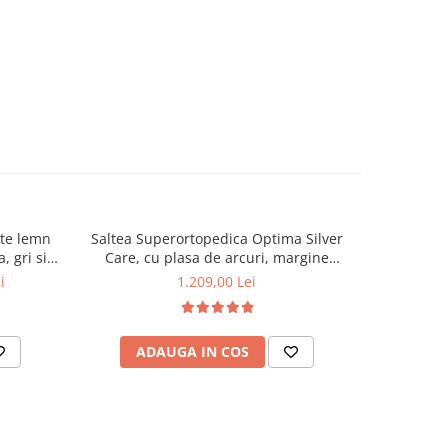
nte lemn
Saltea Superortopedica Optima Silver
Pat matri
, gri si
Care, cu plasa de arcuri, margine
Austin, el
er Care,
antilasare, sistem de aerisire
stofa, 
i
1.209,00 Lei
60x200 cm
160x200x24 cm
ADAUGA IN COS
AD