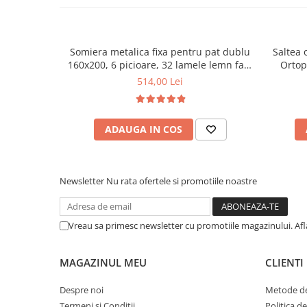
Somiera metalica fixa pentru pat dublu
Saltea 
160x200, 6 picioare, 32 lamele lemn fag,
Ortop
benzi textile, suport saltea ferm, negru
medie, c
514,00 Lei
vara-iar
ADAUGA IN COS
Newsletter
Nu rata ofertele si promotiile noastre
Vreau sa primesc newsletter cu promotiile magazinului. Af
MAGAZINUL MEU
CLIENTI
Despre noi
Metode de
Termeni si Conditii
Politica d