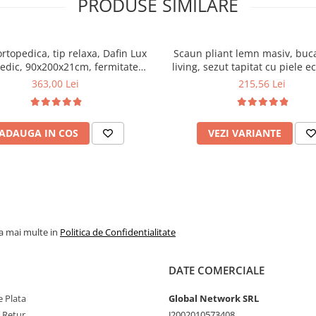
PRODUSE SIMILARE
ortopedica, tip relaxa, Dafin Lux
Scaun pliant lemn masiv, buca
edic, 90x200x21cm, fermitate
living, sezut tapitat cu piele e
u plasa de arcuri tip Bonell, fata
100 kg, cires
363,00 Lei
215,56 Lei
na, sistem de aerisire cu butoni,
Salt Confort
ADAUGA IN COS
VEZI VARIANTE
la mai multe in
Politica de Confidentialitate
DATE COMERCIALE
 Plata
Global Network SRL
e Retur
J2002010573408