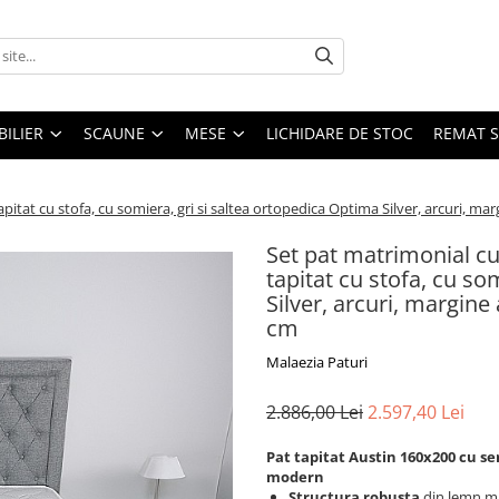
ILIER
SCAUNE
MESE
LICHIDARE DE STOC
REMAT S
itat cu stofa, cu somiera, gri si saltea ortopedica Optima Silver, arcuri, mar
Set pat matrimonial cu
tapitat cu stofa, cu so
Silver, arcuri, margine
cm
Malaezia Paturi
2.886,00 Lei
2.597,40 Lei
Pat tapitat Austin 160x200 cu sert
modern
Structura robusta
din lemn ma