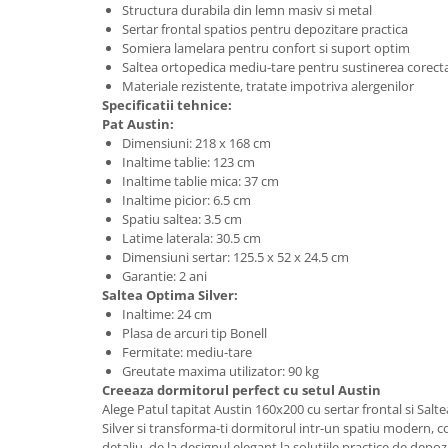
Structura durabila din lemn masiv si metal
Sertar frontal spatios pentru depozitare practica
Somiera lamelara pentru confort si suport optim
Saltea ortopedica mediu-tare pentru sustinerea corecta
Materiale rezistente, tratate impotriva alergenilor
Specificatii tehnice:
Pat Austin:
Dimensiuni: 218 x 168 cm
Inaltime tablie: 123 cm
Inaltime tablie mica: 37 cm
Inaltime picior: 6.5 cm
Spatiu saltea: 3.5 cm
Latime laterala: 30.5 cm
Dimensiuni sertar: 125.5 x 52 x 24.5 cm
Garantie: 2 ani
Saltea Optima Silver:
Inaltime: 24 cm
Plasa de arcuri tip Bonell
Fermitate: mediu-tare
Greutate maxima utilizator: 90 kg
Creeaza dormitorul perfect cu setul Austin
Alege Patul tapitat Austin 160x200 cu sertar frontal si Sa
Silver si transforma-ti dormitorul intr-un spatiu modern, co
detaliu, de la designul elegant la solutiile practice de depo