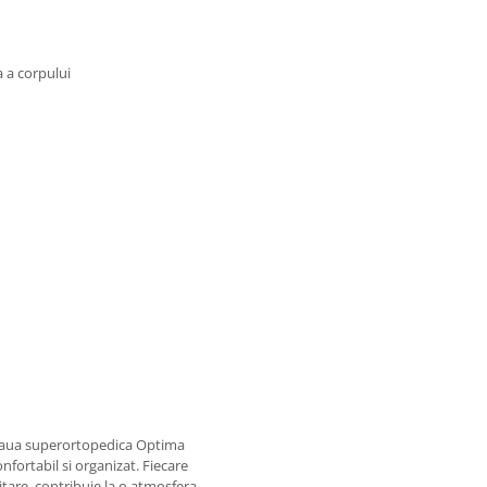
 a corpului
lteaua superortopedica Optima
nfortabil si organizat. Fiecare
zitare, contribuie la o atmosfera