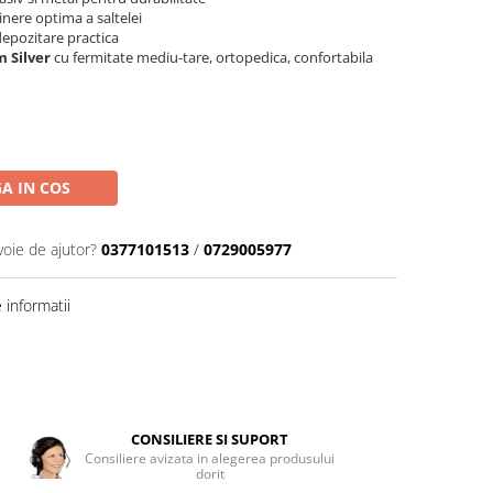
nere optima a saltelei
epozitare practica
 Silver
cu fermitate mediu-tare, ortopedica, confortabila
A IN COS
voie de ajutor?
0377101513
/
0729005977
informatii
CONSILIERE SI SUPORT
Consiliere avizata in alegerea produsului
dorit