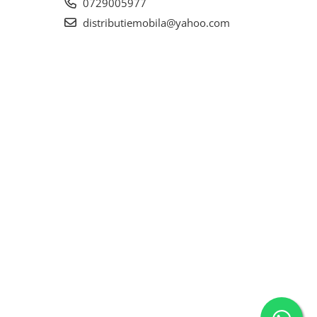
0729005977
distributiemobila@yahoo.com