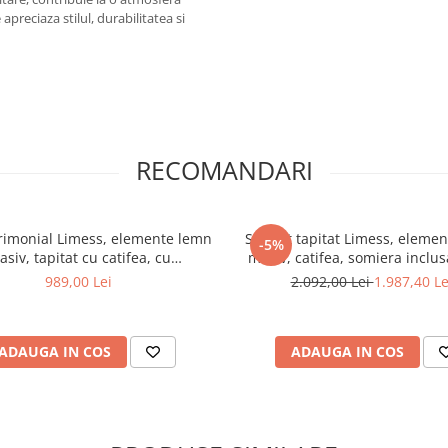
apreciaza stilul, durabilitatea si
RECOMANDARI
rimonial Limess, elemente lemn
Set pat tapitat Limess, eleme
-5%
siv, tapitat cu catifea, cu
masiv, catifea, somiera inclusa
somiera,160x200 cm, gri
saltea ortopedica Optima Silv
989,00 Lei
2.092,00 Lei
1.987,40 Le
plasa de arcuri, reversibila, 1
ADAUGA IN COS
ADAUGA IN COS