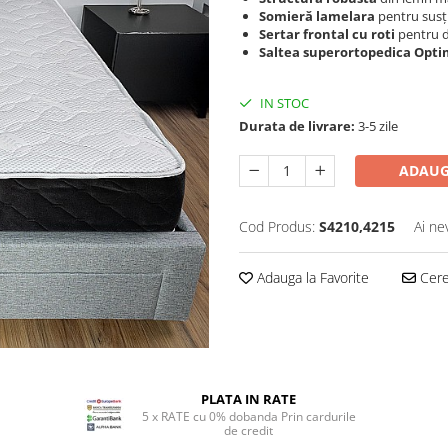
Somieră lamelara
pentru susți
Sertar frontal cu roti
pentru d
Saltea superortopedica Optim
IN STOC
Durata de livrare:
3-5 zile
ADAUG
Cod Produs:
S4210,4215
Ai ne
Adauga la Favorite
Cere 
PLATA IN RATE
5 x RATE cu 0% dobanda Prin cardurile
de credit