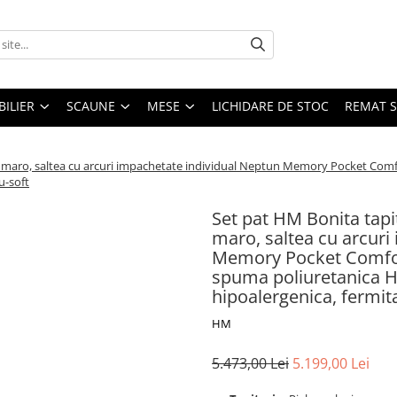
ILIER
SCAUNE
MESE
LICHIDARE DE STOC
REMAT S
sa, maro, saltea cu arcuri impachetate individual Neptun Memory Pocket Co
u-soft
Set pat HM Bonita tapit
maro, saltea cu arcuri
Memory Pocket Comfor
spuma poliuretanica 
hipoalergenica, fermit
HM
5.473,00 Lei
5.199,00 Lei