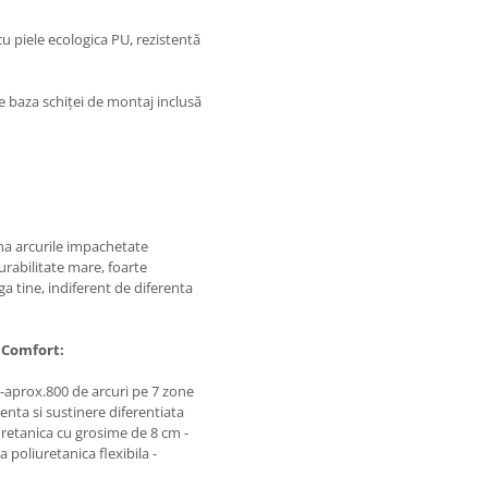
u piele ecologica PU, rezistentă
e baza schiţei de montaj inclusă
a arcurile impachetate
rabilitate mare, foarte
ga tine, indiferent de diferenta
 Comfort
:
aprox.800 de arcuri pe 7 zone
nta si sustinere diferentiata
retanica cu grosime de 8 cm -
 poliuretanica flexibila -