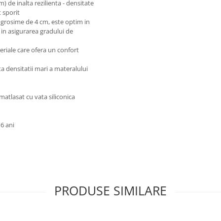
) de inalta rezilienta - densitate
 sporit
grosime de 4 cm, este optim in
i in asigurarea gradului de
eriale care ofera un confort
ta densitatii mari a materalului
, matlasat cu vata siliconica
6 ani
PRODUSE SIMILARE