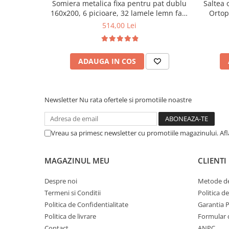
Somiera metalica fixa pentru pat dublu
Saltea 
160x200, 6 picioare, 32 lamele lemn fag,
Ortop
benzi textile, suport saltea ferm, negru
medie, c
514,00 Lei
vara-iar
ADAUGA IN COS
Newsletter
Nu rata ofertele si promotiile noastre
Vreau sa primesc newsletter cu promotiile magazinului. Af
MAGAZINUL MEU
CLIENTI
Despre noi
Metode de
Termeni si Conditii
Politica d
Politica de Confidentialitate
Garantia 
Politica de livrare
Formular 
Contact
ANPC