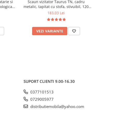
tarie si
Scaun vizitator Taurus TN, cadru
Scaun de li
cologica,
metalic, tapitat cu stofa, stivuibil, 120
lemn masiv
kg, negru
120 k
183,03 Lei
VEZI VARIANTE
AD
SUPORT CLIENTI
9.00-16.30
0377101513
0729005977
distributiemobila@yahoo.com