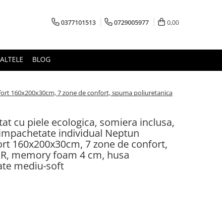
0377101513
0729005977
0,00
ALTELE
BLOG
mfort 160x200x30cm, 7 zone de confort, spuma poliuretanica
at cu piele ecologica, somiera inclusa,
 impachetate individual Neptun
t 160x200x30cm, 7 zone de confort,
HR, memory foam 4 cm, husa
ate mediu-soft