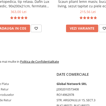
ortopedica, tip relaxa, Dafin Lux
Scaun pliant lemn masiv, buca
edic, 90x200x21cm, fermitate
living, sezut tapitat cu piele e
u plasa de arcuri tip Bonell, fata
100 kg, cires
363,00 Lei
215,56 Lei
na, sistem de aerisire cu butoni,
Salt Confort
ADAUGA IN COS
VEZI VARIANTE
la mai multe in
Politica de Confidentialitate
DATE COMERCIALE
 Plata
Global Network SRL
e Retur
J2002010573408
Produselor
RO14962978
de Retur
STR. ARGONULUI 15, SECT.3
BUCURESTI, BUCURESTI