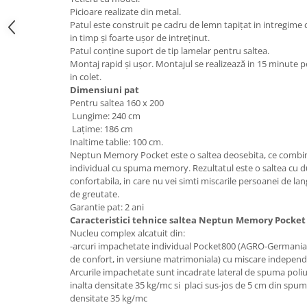
Picioare realizate din metal.
Mese gradinita
Patul este construit pe cadru de lemn tapiţat in intregime c
Scaune gradinita
in timp și foarte ușor de intreţinut.
Patul conţine suport de tip lamelar pentru saltea.
Set mese si scaune gradinita
Montaj rapid și ușor. Montajul se realizează in 15 minute p
Mobilier copii
in colet.
Dimensiuni pat
Mobila camera copii
Pentru saltea 160 x 200
Scaune birou pentru copii
Lungime: 240 cm
Saltele patuturi copii
Laţime: 186 cm
Inaltime tablie: 100 cm.
Paturi copii
Neptun Memory Pocket este o saltea deosebita, ce combin
Masa si scaune gradinita
individual cu spuma memory. Rezultatul este o saltea cu du
Seturi comode living si dormitor
confortabila, in care nu vei simti miscarile persoanei de lan
de greutate.
Garantie pat: 2 ani
Caracteristici tehnice saltea
Neptun Memory Pocket
Nucleu complex alcatuit din:
-arcuri impachetate individual Pocket800 (AGRO-Germania-
de confort, in versiune matrimoniala) cu miscare independe
Arcurile impachetate sunt incadrate lateral de spuma poliu
inalta densitate 35 kg/mc si placi sus-jos de 5 cm din spuma
densitate 35 kg/mc