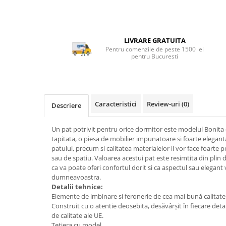
Top saltele 5 cm
Scaune manager
Top saltele 10 cm
Mobilier bucatarie
Top saltele memory 5 cm
Mese bucatarie
Top saltele MemoHR 6.5 cm
LIVRARE GRATUITA
Pentru comenzile de peste 1500 lei
Scaune pentru bucatarie
Saltele ieftine
pentru Bucuresti
Mobila bucatarie
Saltele cu plasa de arcuri
Seturi mese si scaune bucatarie
Saltele cu spuma
Mobilier hol
Caracteristici
Review-uri
(0)
Mobila hol
Descriere
Suporturi si rafturi pantofi
Un pat potrivit pentru orice dormitor este modelul Bonita
Portmantouri
tapitata, o piesa de mobilier impunatoare si foarte eleganta
Pantofare
patului, precum si calitatea materialelor il vor face foarte p
Seturi mobilier hol
sau de spatiu. Valoarea acestui pat este resimtita din plin
ca va poate oferi confortul dorit si ca aspectul sau elegant
Stender haine
dumneavoastra.
Suport pentru umerase
Detalii tehnice:
Elemente de imbinare si feronerie de cea mai bună calitate
Etajere
Construit cu o atentie deosebita, desăvârșit în fiecare det
Cuiere
de calitate ale UE.
Mobilier gradinita
Tetiera cu model.