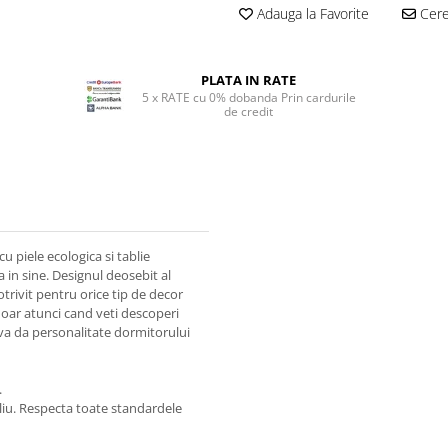
Adauga la Favorite
Cere 
PLATA IN RATE
5 x RATE cu 0% dobanda Prin cardurile
de credit
cu piele ecologica si tablie
 in sine. Designul deosebit al
otrivit pentru orice tip de decor
 doar atunci cand veti descoperi
 va da personalitate dormitorului
.
aliu. Respecta toate standardele