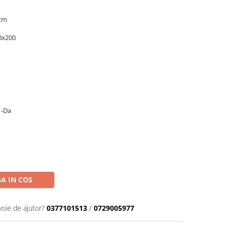
 cm
0x200
a
-Da
A IN COS
voie de ajutor?
0377101513
/
0729005977