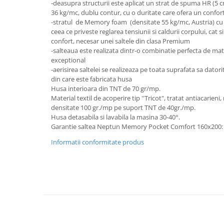
-deasupra structurii este aplicat un strat de spuma HR (5 cm
36 kg/mc, dublu contur, cu o duritate care ofera un confort
-stratul de Memory foam (densitate 55 kg/mc, Austria) cu 
ceea ce priveste reglarea tensiunii si caldurii corpului, cat s
confort, necesar unei saltele din clasa Premium
-salteaua este realizata dintr-o combinatie perfecta de mat
exceptional
-aerisirea saltelei se realizeaza pe toata suprafata sa datori
din care este fabricata husa
Husa interioara din TNT de 70 gr/mp.
Material textil de acoperire tip ''Tricot", tratat antiacarieni
densitate 100 gr./mp pe suport TNT de 40gr./mp.
Husa detasabila si lavabila la masina 30-40°.
Garantie saltea
Neptun Memory Pocket Comfort 160x200: 
Informatii conformitate produs