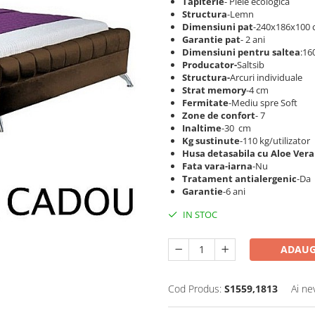
Tapiterie
- Piele ecologica
Structura
-Lemn
Dimensiuni pat
-240x186x100
Garantie pat
- 2 ani
Dimensiuni pentru saltea
:16
Producator-
Saltsib
Structura-
Arcuri individuale
Strat memory
-4 cm
Fermitate
-Mediu spre Soft
Zone de confort
- 7
Inaltime
-30 cm
Kg sustinute
-110 kg/utilizator
Husa detasabila cu Aloe Ver
Fata vara-iarna
-Nu
Tratament antialergenic
-Da
Garantie
-6 ani
IN STOC
ADAUG
Cod Produs:
S1559,1813
Ai ne