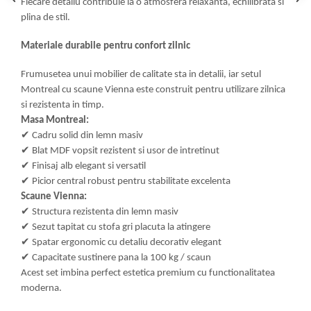
Fiecare detaliu contribuie la o atmosfera relaxanta, echilibrata si
plina de stil.
Materiale durabile pentru confort zilnic
Frumusetea unui mobilier de calitate sta in detalii, iar setul
Montreal cu scaune Vienna este construit pentru utilizare zilnica
si rezistenta in timp.
Masa Montreal:
✔
Cadru solid din lemn masiv
✔
Blat MDF vopsit rezistent si usor de intretinut
✔
Finisaj alb elegant si versatil
✔
Picior central robust pentru stabilitate excelenta
Scaune Vienna:
✔
Structura rezistenta din lemn masiv
✔
Sezut tapitat cu stofa gri placuta la atingere
✔
Spatar ergonomic cu detaliu decorativ elegant
✔
Capacitate sustinere pana la 100 kg / scaun
Acest set imbina perfect estetica premium cu functionalitatea
moderna.