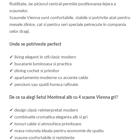
fluiditate, iar piciorul central permite pozitionarea lejera a
scaunelor.
Scaunele Vienna sunt confortabile, stabile si potrivite atat pentru
mesele zilnice, cat si pentru seri speciale petrecute in compania
celor dragi.
Unde se potriveste perfect
✔
living elegant in stil clasic modern
✔
bucatarie luminoasa si practica
✔
dining cochet si primitor
✔
apartamente moderne cu accente calde
✔
pensiuni sau spatii horeca rafinate
De ce sa alegi Setul Montreal alb cu 4 scaune Vienna gri?
✔
design clasic reinterpretat modern
✔
combinatie cromatica eleganta alb si gri
✔
tonuri calde si atmosfera primitoare
✔
masa rotunda ideala pentru economie de spatiu
✔
scaune confortabile si rezistente