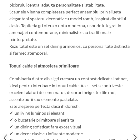
piciorului central adauga personalitate si stabilitate.
Scaunele Vienna completeaza perfect ansamblul prin silueta
eleganta si spatarul decorativ cu model romb, inspirat din stilul
clasic. Tapiteria gri ofera o nota moderna, usor de integrat in
amenajari contemporane, minimaliste sau traditionale
reinterpretate.
Rezultatul este un set dining armonios, cu personalitate distincta
si farmec atemporal.
Tonuri calde si atmosfera primitoare
Combinatia dintre alb si gri creeaza un contrast delicat si rafinat,
ideal pentru interioare in tonuri calde. Acest set se potriveste
excelent alaturi de lemn natur, decoruri beige, textile moi,
accente aurii sau elemente pastelate.
Este alegerea perfecta daca iti doresti:
✔
un living luminos si elegant
✔
o bucatarie primitoare si aerisita
✔
un dining sofisticat fara exces vizual
✔
un decor clasic cu influente moderne