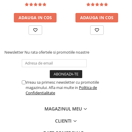
fag, benzi textile, suport
medie, cu plasa de arcuri
saltea ferm, negru
tip Bonell, fata vara-iarna,
sistem de aerisire cu
ADAUGA IN COS
ADAUGA IN COS
butoni, Salt Confort
Newsletter
Nu rata ofertele si promotiile noastre
Vreau sa primesc newsletter cu promotiile
magazinului. Afla mai multe in
Politica de
Confidentialitate
MAGAZINUL MEU
CLIENTI