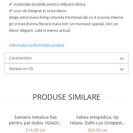
✔
materiale durabile pentru utilizare zilnica
✔
usor de integrat in orice decor
Alege setul masa living rotunda Montreal alb cu 4 scaune Vienna
gri si transforma fiecare masa intr-un moment special, intr-un
decor elegant, cald si mereu actual.
Informatii conformitate produs
Caracteristici
Review-uri
(0)
PRODUSE SIMILARE
Somiera metalica fixa
Saltea ortopedica, tip
pentru pat dublu 160x200,
relaxa, Dafin Lux Ortopedic,
6 picioare, 32 lamele lemn
90x200x21cm, fermitate
514,00 Lei
363,00 Lei