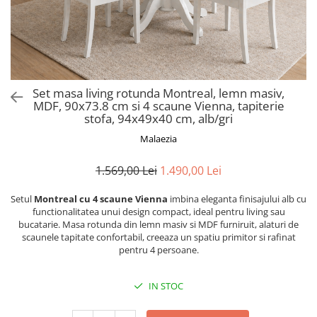
Scaune pliante
Saltele Pocket
Noptiere
Scaune birou
Saltele cu arcuri impachetate
Paturi
individual
Scaune profesionale
Seturi de pat si saltea
Saltele Memory Pocket
Masute de toaleta
Scaune Lemn
Saltele Memory Foam
Mobilier living
Scaune birou copii
Set masa living rotunda Montreal, lemn masiv,
Saltele Memory Pocket
Scaune pentru living
MDF, 90x73.8 cm si 4 scaune Vienna, tapiterie
Scaune resigilate
Saltele cu plasa arcuri
stofa, 94x49x40 cm, alb/gri
Seturi comode living si vitrine
Scaune gradinita
Saltele cu spuma
Malaezia
Mobila living
Saltele cu spuma
Scaune conferinta
Comode living
1.569,00 Lei
1.490,00 Lei
Saltele cu spuma poliuretanica
Scaune terasa si outdoor
Set mese plus scaune
Saltele Latex
Mobilier birou
Setul
Montreal cu 4 scaune Vienna
imbina eleganta finisajului alb cu
functionalitatea unui design compact, ideal pentru living sau
Saltele Memory
Scaune ergonomice
bucatarie. Masa rotunda din lemn masiv si MDF furniruit, alaturi de
Saltele 140x200
Etajere Birou
scaunele tapitate confortabil, creeaza un spatiu primitor si rafinat
pentru 4 persoane.
Saltele 160x200
Dulap birou
Birouri
Saltele 180x200
IN STOC
Scaune pentru birou
Top saltele
Scaune pentru vizitatori