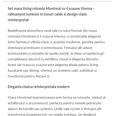
Mese gradinita
Set masa living rotunda Montreal cu 4 scaune Vienna –
Scaune gradinita
rafinament luminos in tonuri calde si design clasic
Set mese si scaune gradinita
reinterpretat
Mobilier copii
Redefineste atmosfera casei tale cu setul format din masa
Mobila camera copii
rotunda Montreal si 4 scaune Vienna, o combinatie eleganta
Scaune birou pentru copii
intre farmecul stilului clasic si accente moderne, gandita pentru
Saltele patuturi copii
interioare primitoare si armonioase. Finisajul alb aduce
luminozitate si senzatia de spatiu aerisit, in timp ce tapiteria gri
Paturi copii
completeaza decorul cu echilibru vizual si eleganta discreta.
Masa si scaune gradinita
Acest set masa cu scaune este alegerea ideala pentru living,
Seturi comode living si dormitor
bucatarie sau dining, oferind un ambient cald, sofisticat si
functional pentru fiecare zi.
Eleganta clasica reinterpretata modern
Masa Montreal impresioneaza prin forma sa rotunda, simbol al
echilibrului si al conexiunii, perfecta pentru mesele petrecute
alaturi de familie sau prieteni. Liniile sale curate si finisajul alb
transforma incaperea intr-un spatiu luminos, iar designul