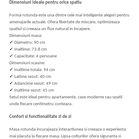
Dimensiuni ideale pentru orice spatiu
Forma rotunda este una dintre cele mai inteligente alegeri pentru
amenajarile actuale. Ofera libertate de miscare, optimizeaza
spatiul si creeaza un flux natural in incapere.
Dimensiuni masa:
✔
Diametru: 90 cm
✔
Inaltime: 73.8 cm
✔
Capacitate: 4 persoane
Dimensiuni scaune:
✔
Inaltime totala: 94 cm
✔
Latime sezut: 40 cm
✔
Adancime sezut: 49 cm
✔
Inaltime sezut: 45 cm
Setul este ideal pentru apartamente, case moderne sau spatii
unde fiecare centimetru conteaza.
Confort si functionalitate zi de zi
Masa rotunda incurajeaza interactiunea si creeaza o experienta
mai placuta la fiecare masa. Lipsa colturilor ofera siguranta si