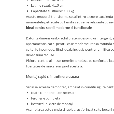
Adancime sezut: 49 cm
Latime sezut: 41.5 cm
Capacitate sustinere: 100 kg
Aceste proportii transforma setul intr-o alegere excelenta 
momentele petrecute cu familia sau serile relaxante cu invi
Ideal pentru spatii moderne si functionale
Datorita dimensiunilor echilibrate si designului inteligent, 
apartamente, cat si pentru case moderne. Masa rotunda op
colturile incomode, fiind ideala inclusiv pentru familii cu c
dimensiuni reduse.
Piciorul central al mesei permite amplasarea confortabila a
libertatea de miscare in jurul acesteia.
Montaj rapid si intretinere usoara
Setul se livreaza demontat, ambalat in conditii sigure pent
toate componentele necesare
feronerie completa
instructiuni clare de montaj
Asamblarea este simpla si rapida, astfel incat sa te bucuri