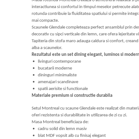
Masa rotunda Montreal creeaza o atmosfera relaxata si p
interactiunea si confortul in timpul meselor petrecute alat
Mese gradinita
rotunda contribuie la fluiditatea spatiului si permite integr
Scaune gradinita
mai compacte.
Set mese si scaune gradinita
Scaunele Glendale completeaza perfect ansamblul prin desi
Mobilier copii
decorativ cu sipci verticale din lemn, care ofera lejeritate v
Mobila camera copii
Tapiteria din stofa maro adauga caldura si confort, creand
alba a scaunelor.
Scaune birou pentru copii
Rezultatul este un set dining elegant, luminos si modern
Saltele patuturi copii
livinguri contemporane
Paturi copii
bucatarii moderne
Masa si scaune gradinita
dininguri minimaliste
Seturi comode living si dormitor
amenajari scandinave
spatii aerisite si functionale
Materiale premium si constructie durabila
Setul Montreal cu scaune Glendale este realizat din materi
oferi rezistenta si durabilitate in utilizarea de zi cu zi.
Masa Montreal beneficiaza de:
cadru solid din lemn masiv
blat MDF vopsit alb cu finisaj elegant