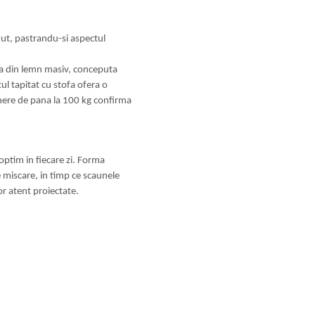
nut, pastrandu-si aspectul
ta din lemn masiv, conceputa
ul tapitat cu stofa ofera o
inere de pana la 100 kg confirma
ptim in fiecare zi. Forma
 miscare, in timp ce scaunele
r atent proiectate.