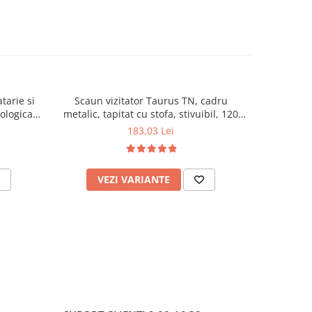
tarie si
Scaun vizitator Taurus TN, cadru
Scaun de li
cologica,
metalic, tapitat cu stofa, stivuibil, 120
lemn masiv
kg, negru
120 k
183,03 Lei
VEZI VARIANTE
AD