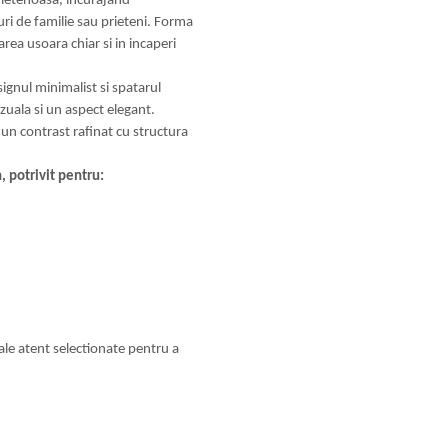
rietenoasa, incurajand
uri de familie sau prieteni. Forma
area usoara chiar si in incaperi
gnul minimalist si spatarul
izuala si un aspect elegant.
 un contrast rafinat cu structura
, potrivit pentru:
ale atent selectionate pentru a