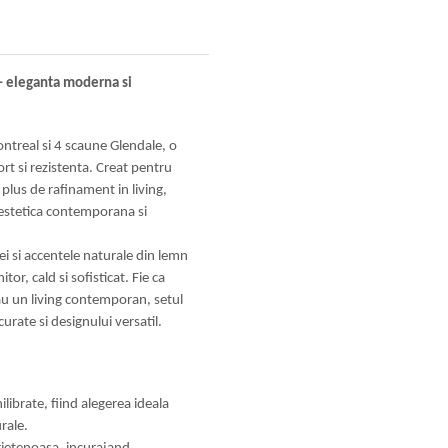
– eleganta moderna si
ntreal si 4 scaune Glendale, o
t si rezistenta. Creat pentru
 plus de rafinament in living,
e estetica contemporana si
i si accentele naturale din lemn
or, cald si sofisticat. Fie ca
u un living contemporan, setul
urate si designului versatil.
librate, fiind alegerea ideala
rale.