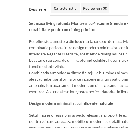
Top saltele 5 cm
Scaune manager
Top saltele 10 cm
Caracteristici
Review-uri
(0)
Descriere
Mobilier bucatarie
Top saltele memory 5 cm
Mese bucatarie
Top saltele MemoHR 6.5 cm
Set masa living rotunda Montreal cu 4 scaune Glendale 
Scaune pentru bucatarie
Saltele ieftine
durabilitate pentru un dining primitor
Mobila bucatarie
Saltele cu plasa de arcuri
Redefineste atmosfera din locuinta ta cu setul de masa Mo
Seturi mese si scaune bucatarie
Saltele cu spuma
combinatie perfecta intre design modern minimalist, confor
Mobilier hol
interioare elegante si aerisite, acest set de dining aduce un
Mobila hol
bucatarie sau zona de dining, oferind echilibrul ideal intr
Suporturi si rafturi pantofi
functionalitate zilnica.
Combinatia armonioasa dintre finisajul alb luminos al mese
Portmantouri
ale scaunelor transforma orice incapere intr-un spatiu primit
Pantofare
amenajezi un apartament modern, un dining scandinav sa
Seturi mobilier hol
Montreal & Glendale se integreaza perfect datorita liniilor c
Stender haine
Suport pentru umerase
Design modern minimalist cu influente naturale
Etajere
Setul impresioneaza prin aspectul elegant si proportiile echi
Cuiere
pentru cei care apreciaza mobilierul modern cu detalii natu
Mobilier gradinita