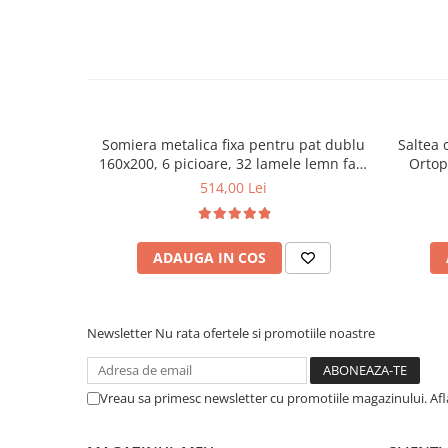
Somiera metalica fixa pentru pat dublu
Saltea 
160x200, 6 picioare, 32 lamele lemn fag,
Ortop
benzi textile, suport saltea ferm, negru
medie, c
514,00 Lei
vara-iar
ADAUGA IN COS
Newsletter
Nu rata ofertele si promotiile noastre
Vreau sa primesc newsletter cu promotiile magazinului. Af