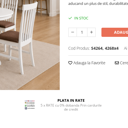
aducand un plus de stil, durabilitate
IN STOC
ADAUG
Cod Produs:
S4264, 4268x4
Ai
Adauga la Favorite
Cere 
PLATA IN RATE
5 x RATE cu 0% dobanda Prin cardurile
de credit