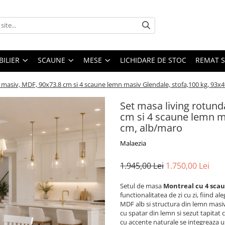
ILIER
SCAUNE
MESE
LICHIDARE DE STOC
REMAT S
 masiv, MDF, 90x73.8 cm si 4 scaune lemn masiv Glendale, stofa,100 kg, 93x
Set masa living rotun
cm si 4 scaune lemn ma
cm, alb/maro
Malaezia
1.945,00 Lei
1.750,00 Lei
Setul de masa
Montreal cu 4 sca
functionalitatea de zi cu zi, fiind a
MDF alb si structura din lemn masiv
cu spatar din lemn si sezut tapitat
cu accente naturale se integreaza