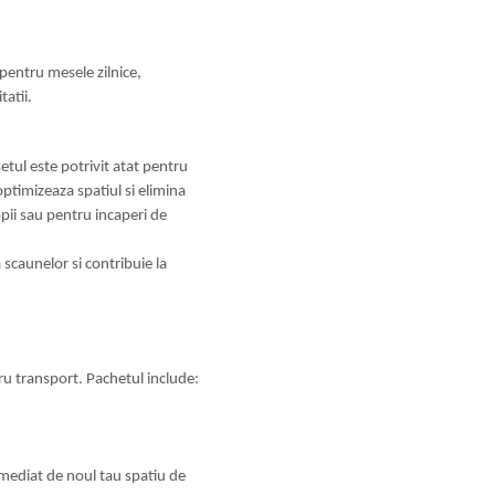
pentru mesele zilnice,
tatii.
setul este potrivit atat pentru
timizeaza spatiul si elimina
opii sau pentru incaperi de
 scaunelor si contribuie la
ru transport. Pachetul include:
 imediat de noul tau spatiu de