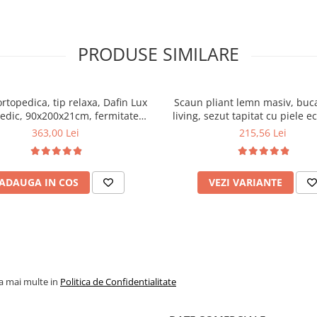
PRODUSE SIMILARE
ortopedica, tip relaxa, Dafin Lux
Scaun pliant lemn masiv, buca
edic, 90x200x21cm, fermitate
living, sezut tapitat cu piele e
u plasa de arcuri tip Bonell, fata
100 kg, cires
363,00 Lei
215,56 Lei
na, sistem de aerisire cu butoni,
Salt Confort
ADAUGA IN COS
VEZI VARIANTE
la mai multe in
Politica de Confidentialitate