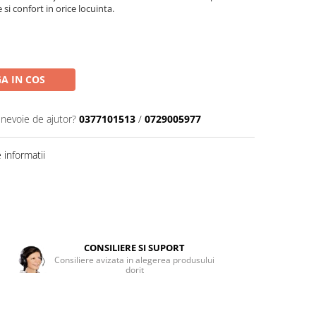
 si confort in orice locuinta.
A IN COS
 nevoie de ajutor?
0377101513
/
0729005977
informatii
CONSILIERE SI SUPORT
Consiliere avizata in alegerea produsului
dorit