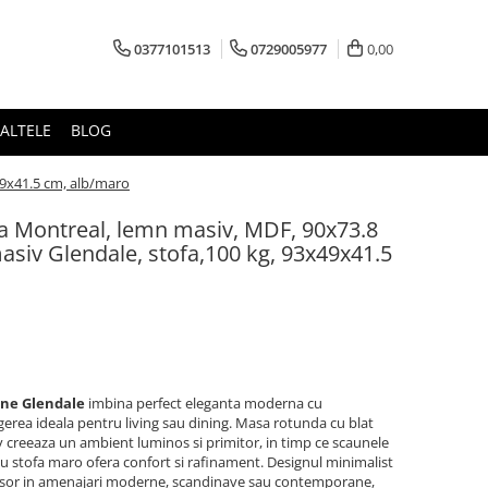
0377101513
0729005977
0,00
ALTELE
BLOG
49x41.5 cm, alb/maro
da Montreal, lemn masiv, MDF, 90x73.8
siv Glendale, stofa,100 kg, 93x49x41.5
une Glendale
imbina perfect eleganta moderna cu
legerea ideala pentru living sau dining. Masa rotunda cu blat
 creeaza un ambient luminos si primitor, in timp ce scaunele
 cu stofa maro ofera confort si rafinament. Designul minimalist
 usor in amenajari moderne, scandinave sau contemporane,