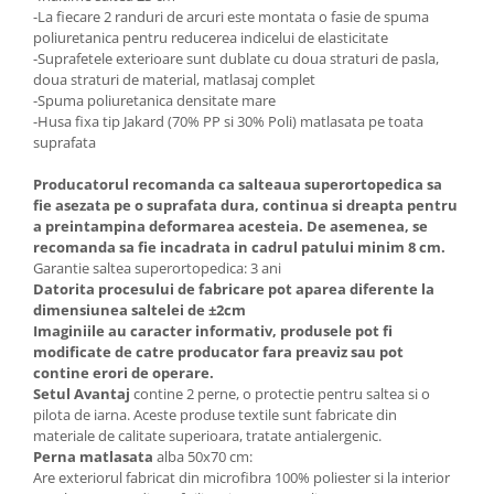
-La fiecare 2 randuri de arcuri este montata o fasie de spuma
poliuretanica pentru reducerea indicelui de elasticitate
-Suprafetele exterioare sunt dublate cu doua straturi de pasla,
doua straturi de material, matlasaj complet
-Spuma poliuretanica densitate mare
-Husa fixa tip Jakard (70% PP si 30% Poli) matlasata pe toata
suprafata
Producatorul recomanda ca salteaua superortopedica sa
fie asezata pe o suprafata dura, continua si dreapta pentru
a preintampina deformarea acesteia. De asemenea, se
recomanda sa fie incadrata in cadrul patului minim 8 cm.
Garantie saltea superortopedica: 3 ani
Datorita procesului de fabricare pot aparea diferente la
dimensiunea saltelei de ±2cm
Imaginiile au caracter informativ, produsele pot fi
modificate de catre producator fara preaviz sau pot
contine erori de operare.
Setul Avantaj
contine 2 perne, o protectie pentru saltea si o
pilota de iarna. Aceste produse textile sunt fabricate din
materiale de calitate superioara, tratate antialergenic.
Perna matlasata
alba 50x70 cm:
Are exteriorul fabricat din microfibra 100% poliester si la interior