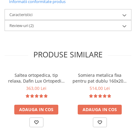
Informatii conformitate produs
Caracteristici
Review-uri
(2)
PRODUSE SIMILARE
Saltea ortopedica, tip
Somiera metalica fixa
relaxa, Dafin Lux Ortopedic,
pentru pat dublu 160x200,
90x200x21cm, fermitate
6 picioare, 32 lamele lemn
363,00 Lei
514,00 Lei
medie, cu plasa de arcuri
fag, benzi textile, suport
tip Bonell, fata vara-iarna,
saltea ferm, negru
sistem de aerisire cu
ADAUGA IN COS
ADAUGA IN COS
butoni, Salt Confort