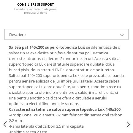
CONSILIERE SI SUPORT
Mese gradinita
Consiliere avizata in alegerea
produsului dorit
Scaune gradinita
Set mese si scaune gradinita
Mobilier copii
Descriere
Mobila camera copii
Saltea pat 140x200 superortopedica Lux
se diferentiaza de o
Scaune birou pentru copii
saltea tip relaxa clasica prin fasia de spuma poliuretanica
Saltele patuturi copii
care este introdusa la fiecare 2 randuri de arcuri. Aceasta saltea
Paturi copii
superortopedica Lux are straturile superioare dublate, doua
bucati pisla, doua straturi TNT si doua straturi de poliuretan.
Masa si scaune gradinita
Saltea pat 140x200 superortopedica Lux este prevazuta cu banda
Seturi comode living si dormitor
pentru aerisire aplicata de jur imprejurul saltelei. Aceasta saltea
superortopedica Lux are doua fete, una pentru anotimp rece cu
o izolatie sporita oferind o mentinere a caldurii mai eficienta si
una pentru anotimp cald care ofera o circulatie a aerului
optimizata efectul fiind unul de racoare.
Caracteristici tehnice saltea superortopedica Lux 140x200 :
-Arc tip Bonell cu diametru 82 mm fabricat din sarma otel carbon
2,2 mm
-Rama laterala otel carbon 3,5 mm capsata
-Inaltime saltea 23 cm