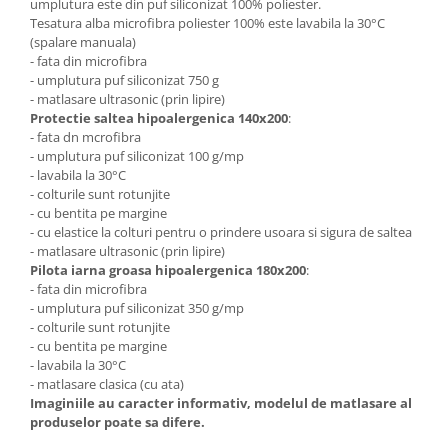
umplutura este din puf siliconizat 100% poliester.
Tesatura alba microfibra poliester 100% este lavabila la 30°C
(spalare manuala)
- fata din microfibra
- umplutura puf siliconizat 750 g
- matlasare ultrasonic (prin lipire)
Protectie saltea hipoalergenica 140x200
:
- fata dn mcrofibra
- umplutura puf siliconizat 100 g/mp
- lavabila la 30°C
- colturile sunt rotunjite
- cu bentita pe margine
- cu elastice la colturi pentru o prindere usoara si sigura de saltea
- matlasare ultrasonic (prin lipire)
Pilota iarna groasa hipoalergenica 180x200
:
- fata din microfibra
- umplutura puf siliconizat 350 g/mp
- colturile sunt rotunjite
- cu bentita pe margine
- lavabila la 30°C
- matlasare clasica (cu ata)
Imaginiile au caracter informativ, modelul de matlasare al
produselor poate sa difere.