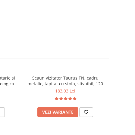
tarie si
Scaun vizitator Taurus TN, cadru
Scaun de li
cologica,
metalic, tapitat cu stofa, stivuibil, 120
lemn masiv
kg, negru
120 k
183,03 Lei
VEZI VARIANTE
AD