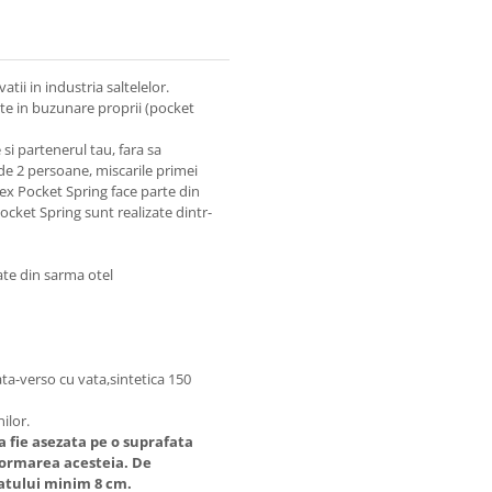
tii in industria saltelelor.
ate in buzunare proprii (pocket
si partenerul tau, fara sa
de 2 persoane, miscarile primei
ex Pocket Spring face parte din
Pocket Spring sunt realizate dintr-
ate din sarma otel
ata-verso cu vata,sintetica 150
ilor.
 fie asezata pe o suprafata
formarea acesteia. De
atului minim 8 cm.