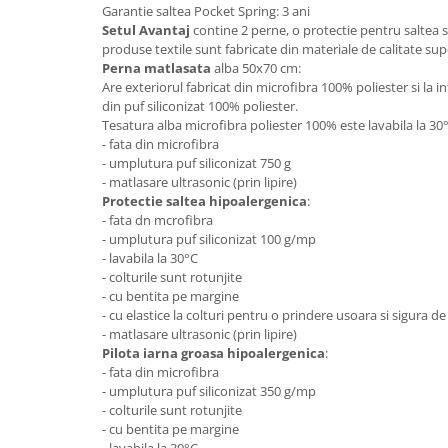
Garantie saltea Pocket Spring: 3 ani
Mese gradinita
Setul Avantaj
contine 2 perne, o protectie pentru saltea si
produse textile sunt fabricate din materiale de calitate sup
Scaune gradinita
Perna matlasata
alba 50x70 cm:
Set mese si scaune gradinita
Are exteriorul fabricat din microfibra 100% poliester si la 
Mobilier copii
din puf siliconizat 100% poliester.
Tesatura alba microfibra poliester 100% este lavabila la 3
Mobila camera copii
- fata din microfibra
Scaune birou pentru copii
- umplutura puf siliconizat 750 g
- matlasare ultrasonic (prin lipire)
Saltele patuturi copii
Protectie saltea hipoalergenica
:
Paturi copii
- fata dn mcrofibra
Masa si scaune gradinita
- umplutura puf siliconizat 100 g/mp
- lavabila la 30°C
Seturi comode living si dormitor
- colturile sunt rotunjite
- cu bentita pe margine
- cu elastice la colturi pentru o prindere usoara si sigura de
- matlasare ultrasonic (prin lipire)
Pilota iarna groasa hipoalergenica
:
- fata din microfibra
- umplutura puf siliconizat 350 g/mp
- colturile sunt rotunjite
- cu bentita pe margine