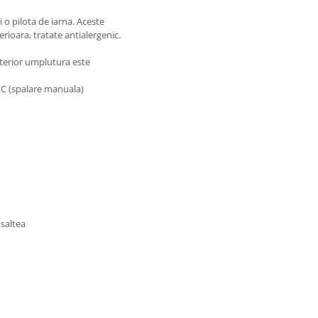
 o pilota de iarna. Aceste
erioara, tratate antialergenic.
interior umplutura este
0°C (spalare manuala)
 saltea