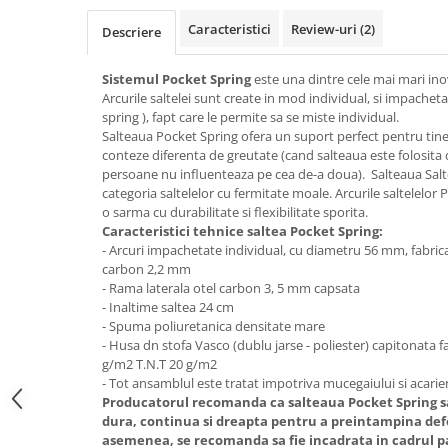
Top saltele 5 cm
Scaune manager
Top saltele 10 cm
Caracteristici
Review-uri
(2)
Descriere
Mobilier bucatarie
Top saltele memory 5 cm
Mese bucatarie
Sistemul Pocket Spring
este una dintre cele mai mari inova
Top saltele MemoHR 6.5 cm
Arcurile saltelei sunt create in mod individual, si impachet
Scaune pentru bucatarie
Saltele ieftine
spring ), fapt care le permite sa se miste individual.
Mobila bucatarie
Salteaua Pocket Spring ofera un suport perfect pentru tine 
Saltele cu plasa de arcuri
Seturi mese si scaune bucatarie
conteze diferenta de greutate (cand salteaua este folosita 
Saltele cu spuma
persoane nu influenteaza pe cea de-a doua). Salteaua Salt
Mobilier hol
categoria saltelelor cu fermitate moale. Arcurile saltelelor 
Mobila hol
o sarma cu durabilitate si flexibilitate sporita.
Caracteristici tehnice saltea Pocket Spring:
Suporturi si rafturi pantofi
- Arcuri impachetate individual, cu diametru 56 mm, fabric
Portmantouri
carbon 2,2 mm
Pantofare
- Rama laterala otel carbon 3, 5 mm capsata
- Inaltime saltea 24 cm
Seturi mobilier hol
- Spuma poliuretanica densitate mare
Stender haine
- Husa dn stofa Vasco (dublu jarse - poliester) capitonata f
Suport pentru umerase
g/m2 T.N.T 20 g/m2
- Tot ansamblul este tratat impotriva mucegaiului si acarien
Etajere
Producatorul recomanda ca salteaua Pocket Spring sa
Cuiere
dura, continua si dreapta pentru a preintampina de
asemenea, se recomanda sa fie incadrata in cadrul p
Mobilier gradinita