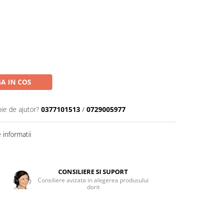
A IN COS
oie de ajutor?
0377101513
/
0729005977
informatii
CONSILIERE SI SUPORT
Consiliere avizata in alegerea produsului
dorit