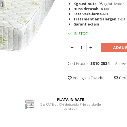
Kg sustinute
- 95 kg/utilizator
Husa detasabila
-Nu
Fata vara-iarna
-Nu
Tratament antialergenic
-Da
Garantie-
3 ani
IN STOC
ADAUG
Cod Produs:
S310,2534
Ai nev
Adauga la Favorite
Cere 
PLATA IN RATE
5 x RATE cu 0% dobanda Prin cardurile
de credit