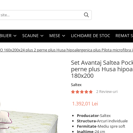
ILIER
SCAUNE
MESE
LICHIDARE DE STOC
REMAT S
O 160x200x24 plus 2 perne plus Husa hipoalergenica plus Pilota microfibra 
Set Avantaj Saltea Po
perne plus Husa hipoal
180x200
Saltex
2 Review-uri
1.392,01 Lei
Producator
-Saltex
Structura-
Arcuri individuale
Fermitate
-Mediu spre soft
Inaltime
-24 cm