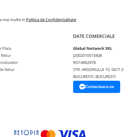
la mai multe in
Politica de Confidentialitate
DATE COMERCIALE
 Plata
Global Network SRL
e Retur
J2002010573408
Produselor
RO14962978
de Retur
STR. ARGONULUI 15, SECT.3
BUCURESTI, BUCURESTI
Contacteaza-ne