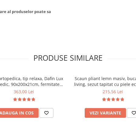
are al produselor poate sa
PRODUSE SIMILARE
ortopedica, tip relaxa, Dafin Lux
Scaun pliant lemn masiv, buca
edic, 90x200x21cm, fermitate
living, sezut tapitat cu piele e
u plasa de arcuri tip Bonell, fata
100 kg, cires
363,00 Lei
215,56 Lei
na, sistem de aerisire cu butoni,
Salt Confort
ADAUGA IN COS
VEZI VARIANTE