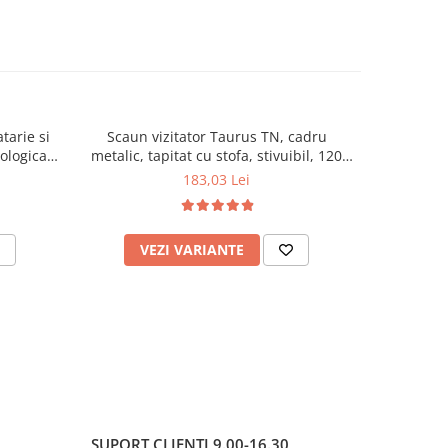
tarie si
Scaun vizitator Taurus TN, cadru
Scaun de li
cologica,
metalic, tapitat cu stofa, stivuibil, 120
lemn masiv
kg, negru
120 k
183,03 Lei
VEZI VARIANTE
AD
SUPORT CLIENTI
9.00-16.30