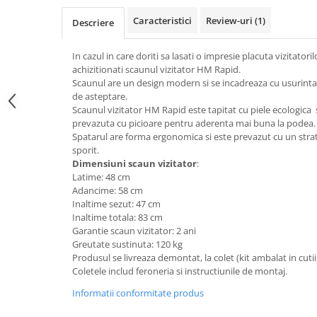
Top saltele 5 cm
Scaune manager
Top saltele 10 cm
Caracteristici
Review-uri
(1)
Descriere
Mobilier bucatarie
Top saltele memory 5 cm
Mese bucatarie
In cazul in care doriti sa lasati o impresie placuta vizitat
Top saltele MemoHR 6.5 cm
achizitionati scaunul vizitator HM Rapid.
Scaune pentru bucatarie
Saltele ieftine
Scaunul are un design modern si se incadreaza cu usurinta in
Mobila bucatarie
de asteptare.
Saltele cu plasa de arcuri
Seturi mese si scaune bucatarie
Scaunul vizitator HM Rapid este tapitat cu piele ecologica 
Saltele cu spuma
prevazuta cu picioare pentru aderenta mai buna la podea.
Mobilier hol
Spatarul are forma ergonomica si este prevazut cu un stra
Mobila hol
sporit.
Dimensiuni scaun vizitator
:
Suporturi si rafturi pantofi
Latime: 48 cm
Portmantouri
Adancime: 58 cm
Pantofare
Inaltime sezut: 47 cm
Inaltime totala: 83 cm
Seturi mobilier hol
Garantie scaun vizitator: 2 ani
Stender haine
Greutate sustinuta: 120 kg
Suport pentru umerase
Produsul se livreaza demontat, la colet (kit ambalat in cutii
Coletele includ feroneria si instructiunile de montaj.
Etajere
Informatii conformitate produs
Cuiere
Mobilier gradinita