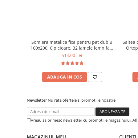
Mese gradinita
Scaune gradinita
Set mese si scaune gradinita
Mobilier copii
Mobila camera copii
Somiera metalica fixa pentru pat dublu
Saltea 
160x200, 6 picioare, 32 lamele lemn fag,
Ortop
Scaune birou pentru copii
benzi textile, suport saltea ferm, negru
medie, c
514,00 Lei
Saltele patuturi copii
vara-iar
Paturi copii
Masa si scaune gradinita
ADAUGA IN COS
Seturi comode living si dormitor
Newsletter
Nu rata ofertele si promotiile noastre
Vreau sa primesc newsletter cu promotiile magazinului. Af
MAGAZINUL MEU
CLIENTI