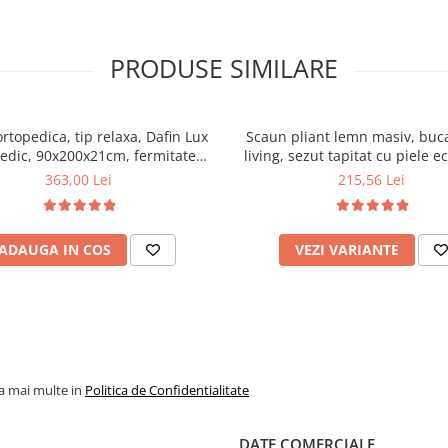
PRODUSE SIMILARE
ortopedica, tip relaxa, Dafin Lux
Scaun pliant lemn masiv, buca
edic, 90x200x21cm, fermitate
living, sezut tapitat cu piele e
u plasa de arcuri tip Bonell, fata
100 kg, cires
363,00 Lei
215,56 Lei
na, sistem de aerisire cu butoni,
Salt Confort
ADAUGA IN COS
VEZI VARIANTE
la mai multe in
Politica de Confidentialitate
DATE COMERCIALE