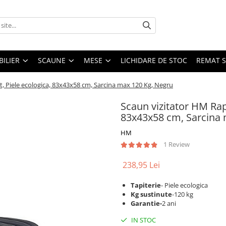
ILIER
SCAUNE
MESE
LICHIDARE DE STOC
REMAT S
, Piele ecologica, 83x43x58 cm, Sarcina max 120 Kg, Negru
Scaun vizitator HM Rap
83x43x58 cm, Sarcina 
HM
1 Review
238,95 Lei
Tapiterie
- Piele ecologica
Kg sustinute
-120 kg
Garantie-
2 ani
IN STOC