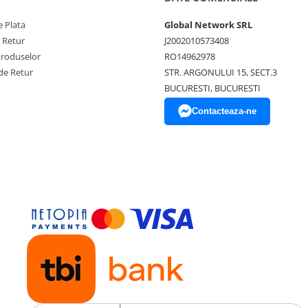
 Plata
Global Network SRL
e Retur
J2002010573408
Produselor
RO14962978
de Retur
STR. ARGONULUI 15, SECT.3
BUCURESTI, BUCURESTI
Contacteaza-ne