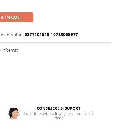
A IN COS
ie de ajutor?
0377101513
/
0729005977
informatii
CONSILIERE SI SUPORT
Consiliere avizata in alegerea produsului
dorit