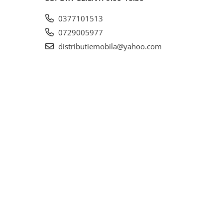
0377101513
0729005977
distributiemobila@yahoo.com