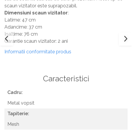
scaun vizitator este suprapozabil.
Masa si scaune gradinita
Dimensiuni scaun vizitator
:
Seturi comode living si dormitor
Latime: 47 cm
Adancime: 37 cm
Inaltime: 76 cm
Garantie scaun vizitator: 2 ani
Informatii conformitate produs
Caracteristici
Cadru:
Metal vopsit
Tapiterie:
Mesh