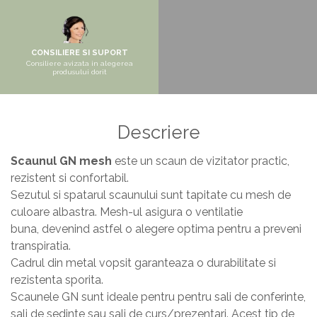
Pantofare
Seturi mobilier hol
Stender haine
CONSILIERE SI SUPORT
Consiliere avizata in alegerea
Suport pentru umerase
produsului dorit
Etajere
Cuiere
Descriere
Mobilier gradinita
Mese gradinita
Scaunul GN mesh
este un scaun de vizitator practic,
rezistent si confortabil.
Scaune gradinita
Sezutul si spatarul scaunului sunt tapitate cu mesh de
Set mese si scaune gradinita
culoare albastra. Mesh-ul asigura o ventilatie
Mobilier copii
buna, devenind astfel o alegere optima pentru a preveni
Mobila camera copii
transpiratia.
Cadrul din metal vopsit garanteaza o durabilitate si
Scaune birou pentru copii
rezistenta sporita.
Saltele patuturi copii
Scaunele GN sunt ideale pentru pentru sali de conferinte,
Paturi copii
sali de sedinte sau sali de curs/prezentari. Acest tip de