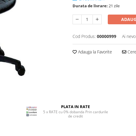
Durata de livrare:
21 zile
ADAUG
Cod Produs:
00000999
Ai nevo
Adauga la Favorite
Cere 
PLATA IN RATE
5 x RATE cu 0% dobanda Prin cardurile
de credit