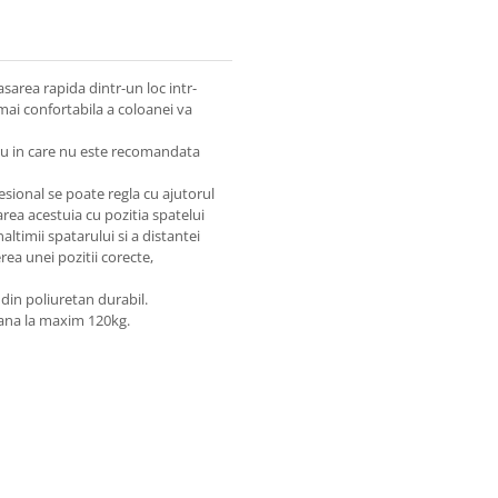
sarea rapida dintr-un loc intr-
t mai confortabila a coloanei va
ucru in care nu este recomandata
fesional se poate regla cu ajutorul
area acestuia cu pozitia spatelui
altimii spatarului si a distantei
rea unei pozitii corecte,
 din poliuretan durabil.
pana la maxim 120kg.