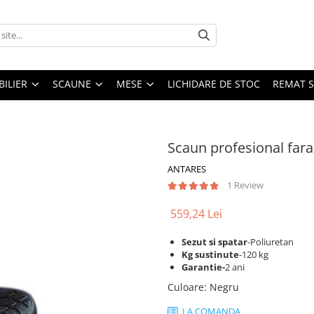
ILIER
SCAUNE
MESE
LICHIDARE DE STOC
REMAT S
Scaun profesional fara
ANTARES
1 Review
559,24 Lei
Sezut si spatar
-Poliuretan
Kg sustinute
-120 kg
Garantie-
2 ani
Culoare
:
Negru
LA COMANDA