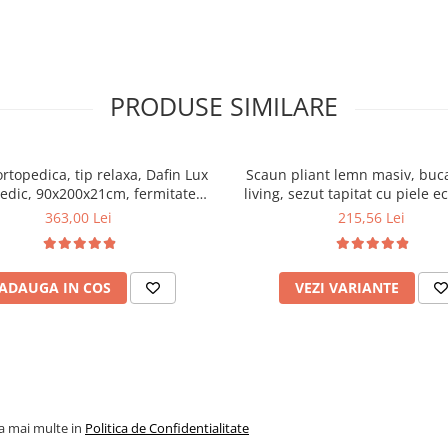
PRODUSE SIMILARE
ortopedica, tip relaxa, Dafin Lux
Scaun pliant lemn masiv, buca
edic, 90x200x21cm, fermitate
living, sezut tapitat cu piele e
u plasa de arcuri tip Bonell, fata
100 kg, cires
363,00 Lei
215,56 Lei
na, sistem de aerisire cu butoni,
Salt Confort
ADAUGA IN COS
VEZI VARIANTE
la mai multe in
Politica de Confidentialitate