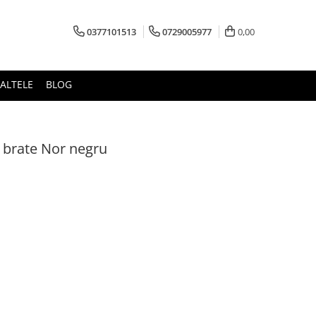
0377101513
0729005977
0,00
ALTELE
BLOG
 brate Nor negru