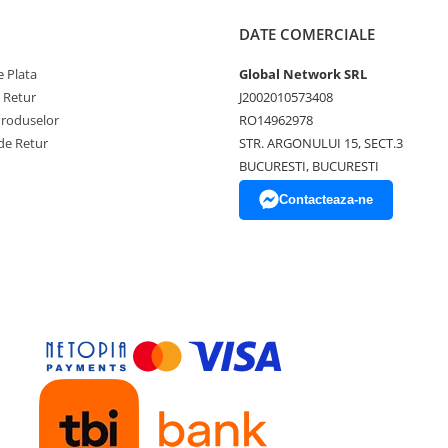
DATE COMERCIALE
 Plata
Global Network SRL
e Retur
J2002010573408
Produselor
RO14962978
de Retur
STR. ARGONULUI 15, SECT.3
BUCURESTI, BUCURESTI
Contacteaza-ne