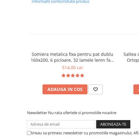
Informatii conformitate produs
Mese gradinita
Scaune gradinita
Set mese si scaune gradinita
Mobilier copii
Mobila camera copii
Scaune birou pentru copii
Somiera metalica fixa pentru pat dublu
Saltea 
Saltele patuturi copii
160x200, 6 picioare, 32 lamele lemn fag,
Ortop
Paturi copii
benzi textile, suport saltea ferm, negru
medie, c
514,00 Lei
vara-iar
Masa si scaune gradinita
Seturi comode living si dormitor
ADAUGA IN COS
Newsletter
Nu rata ofertele si promotiile noastre
Vreau sa primesc newsletter cu promotiile magazinului. Af