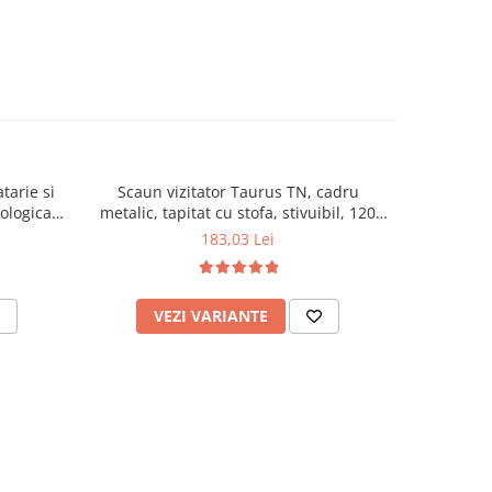
tarie si
Scaun vizitator Taurus TN, cadru
Scaun de li
cologica,
metalic, tapitat cu stofa, stivuibil, 120
lemn masiv
kg, negru
120 k
183,03 Lei
VEZI VARIANTE
AD