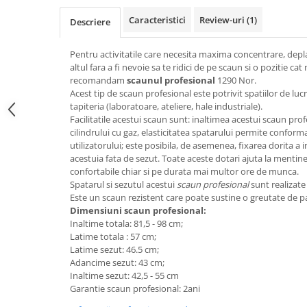
Top saltele 5 cm
Scaune manager
Top saltele 10 cm
Caracteristici
Review-uri
(1)
Descriere
Mobilier bucatarie
Top saltele memory 5 cm
Mese bucatarie
Pentru activitatile care necesita maxima concentrare, depla
Top saltele MemoHR 6.5 cm
altul fara a fi nevoie sa te ridici de pe scaun si o pozitie ca
Scaune pentru bucatarie
Saltele ieftine
recomandam
scaunul profesional
1290 Nor.
Mobila bucatarie
Acest tip de scaun profesional este potrivit spatiilor de l
Saltele cu plasa de arcuri
Seturi mese si scaune bucatarie
tapiteria (laboratoare, ateliere, hale industriale).
Saltele cu spuma
Facilitatile acestui scaun sunt: inaltimea acestui scaun pro
Mobilier hol
cilindrului cu gaz, elasticitatea spatarului permite conform
Mobila hol
utilizatorului; este posibila, de asemenea, fixarea dorita a in
acestuia fata de sezut. Toate aceste dotari ajuta la mentine
Suporturi si rafturi pantofi
confortabile chiar si pe durata mai multor ore de munca.
Portmantouri
Spatarul si sezutul acestui
scaun profesional
sunt realizate
Pantofare
Este un scaun rezistent care poate sustine o greutate de 
Dimensiuni scaun profesional:
Seturi mobilier hol
Inaltime totala: 81,5 - 98 cm;
Stender haine
Latime totala : 57 cm;
Suport pentru umerase
Latime sezut: 46.5 cm;
Adancime sezut: 43 cm;
Etajere
Inaltime sezut: 42,5 - 55 cm
Cuiere
Garantie scaun profesional: 2ani
Mobilier gradinita