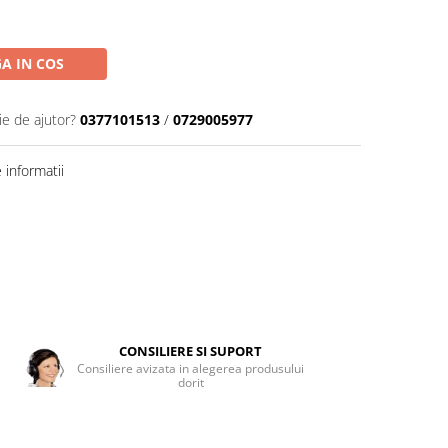
A IN COS
ie de ajutor?
0377101513
/
0729005977
informatii
CONSILIERE SI SUPORT
Consiliere avizata in alegerea produsului
dorit