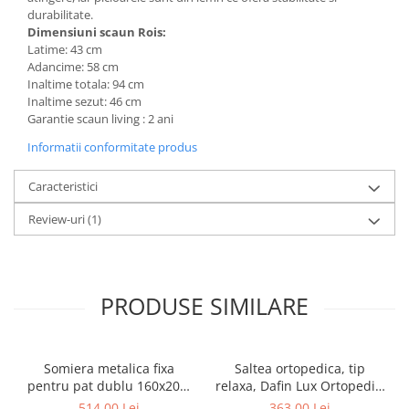
durabilitate.
Mese gradinita
Dimensiuni scaun Rois:
Scaune gradinita
Latime: 43 cm
Adancime: 58 cm
Set mese si scaune gradinita
Inaltime totala: 94 cm
Mobilier copii
Inaltime sezut: 46 cm
Garantie scaun living : 2 ani
Mobila camera copii
Scaune birou pentru copii
Informatii conformitate produs
Saltele patuturi copii
Caracteristici
Paturi copii
Masa si scaune gradinita
Review-uri
(1)
Seturi comode living si dormitor
PRODUSE SIMILARE
Somiera metalica fixa
Saltea ortopedica, tip
pentru pat dublu 160x200,
relaxa, Dafin Lux Ortopedic,
6 picioare, 32 lamele lemn
90x200x21cm, fermitate
514,00 Lei
363,00 Lei