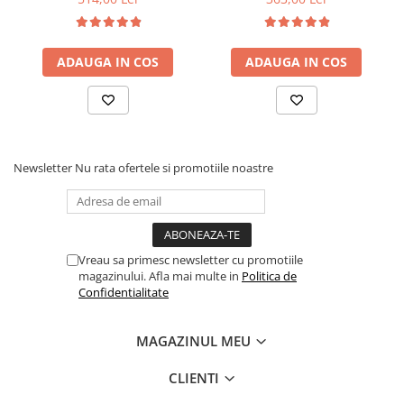
fag, benzi textile, suport
medie, cu plasa de arcuri
saltea ferm, negru
tip Bonell, fata vara-iarna,
sistem de aerisire cu
ADAUGA IN COS
ADAUGA IN COS
butoni, Salt Confort
Newsletter
Nu rata ofertele si promotiile noastre
Vreau sa primesc newsletter cu promotiile
magazinului. Afla mai multe in
Politica de
Confidentialitate
MAGAZINUL MEU
CLIENTI