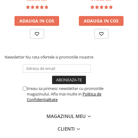
medie, cu plasa de arcuri
fag, benzi textile, suport
tip Bonell, fata vara-iarna,
saltea ferm, negru
sistem de aerisire cu
ADAUGA IN COS
ADAUGA IN COS
butoni, Salt Confort
Newsletter
Nu rata ofertele si promotiile noastre
Vreau sa primesc newsletter cu promotiile
magazinului. Afla mai multe in
Politica de
Confidentialitate
MAGAZINUL MEU
CLIENTI