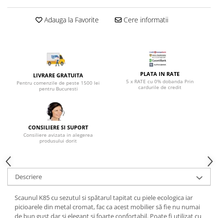
Top saltele 5 cm
Scaune manager
Top saltele 10 cm
Adauga la Favorite
Cere informatii
Mobilier bucatarie
Top saltele memory 5 cm
Mese bucatarie
Top saltele MemoHR 6.5 cm
Scaune pentru bucatarie
Saltele ieftine
Mobila bucatarie
Saltele cu plasa de arcuri
Seturi mese si scaune bucatarie
PLATA IN RATE
LIVRARE GRATUITA
Saltele cu spuma
5 x RATE cu 0% dobanda Prin
Pentru comenzile de peste 1500 lei
Mobilier hol
cardurile de credit
pentru Bucuresti
Mobila hol
Suporturi si rafturi pantofi
Portmantouri
CONSILIERE SI SUPORT
Consiliere avizata in alegerea
Pantofare
produsului dorit
Seturi mobilier hol
Stender haine
Descriere
Suport pentru umerase
Etajere
Scaunul K85 cu sezutul si spătarul tapitat cu piele ecologica iar
Cuiere
picioarele din metal cromat, fac ca acest mobilier să fie nu numai
Mobilier gradinita
de bun gust dar și elegant și foarte confortabil. Poate fi utilizat cu