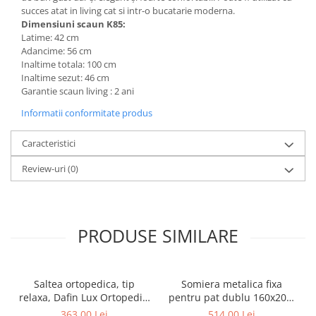
succes atat in living cat si intr-o bucatarie moderna.
Mese gradinita
Dimensiuni scaun K85:
Scaune gradinita
Latime: 42 cm
Adancime: 56 cm
Set mese si scaune gradinita
Inaltime totala: 100 cm
Mobilier copii
Inaltime sezut: 46 cm
Garantie scaun living : 2 ani
Mobila camera copii
Scaune birou pentru copii
Informatii conformitate produs
Saltele patuturi copii
Caracteristici
Paturi copii
Masa si scaune gradinita
Review-uri
(0)
Seturi comode living si dormitor
PRODUSE SIMILARE
Saltea ortopedica, tip
Somiera metalica fixa
relaxa, Dafin Lux Ortopedic,
pentru pat dublu 160x200,
90x200x21cm, fermitate
6 picioare, 32 lamele lemn
363,00 Lei
514,00 Lei