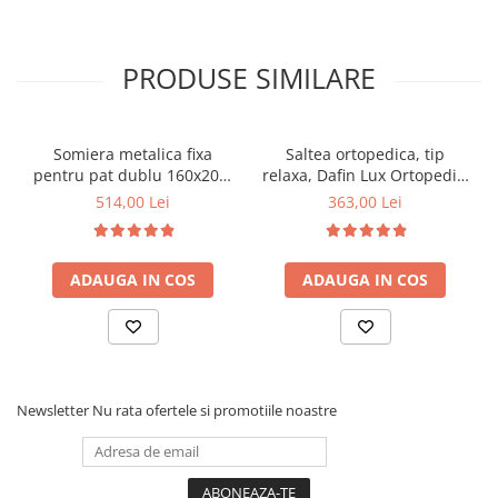
PRODUSE SIMILARE
Somiera metalica fixa
Saltea ortopedica, tip
pentru pat dublu 160x200,
relaxa, Dafin Lux Ortopedic,
6 picioare, 32 lamele lemn
90x200x21cm, fermitate
514,00 Lei
363,00 Lei
fag, benzi textile, suport
medie, cu plasa de arcuri
saltea ferm, negru
tip Bonell, fata vara-iarna,
sistem de aerisire cu
ADAUGA IN COS
ADAUGA IN COS
butoni, Salt Confort
Newsletter
Nu rata ofertele si promotiile noastre