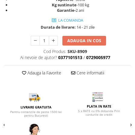
Top saltele 5 cm
Scaune manager
Kg sustinute
-100 kg
Top saltele 10 cm
Garantie-
2 ani
Mobilier bucatarie
Top saltele memory 5 cm
LA COMANDA
Mese bucatarie
Top saltele MemoHR 6.5 cm
Durata de livrare:
14 - 21 zile
Scaune pentru bucatarie
Saltele ieftine
Mobila bucatarie
ADAUGA IN COS
Saltele cu plasa de arcuri
Seturi mese si scaune bucatarie
Saltele cu spuma
Cod Produs:
SKU-8909
Mobilier hol
Ai nevoie de ajutor?
0377101513
/
0729005977
Mobila hol
Suporturi si rafturi pantofi
Adauga la Favorite
Cere informatii
Portmantouri
Pantofare
Seturi mobilier hol
Stender haine
PLATA IN RATE
LIVRARE GRATUITA
Suport pentru umerase
5 x RATE cu 0% dobanda Prin
Pentru comenzile de peste 1500 lei
cardurile de credit
pentru Bucuresti
Etajere
Cuiere
Mobilier gradinita