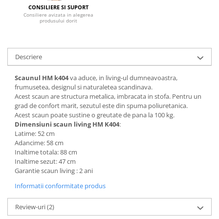
CONSILIERE SI SUPORT
Mese gradinita
Consiliere avizata in alegerea
produsului dorit
Scaune gradinita
Set mese si scaune gradinita
Mobilier copii
Descriere
Mobila camera copii
Scaunul HM k404
va aduce, in living-ul dumneavoastra,
Scaune birou pentru copii
frumusetea, designul si naturaletea scandinava.
Saltele patuturi copii
Acest scaun are structura metalica, imbracata in stofa. Pentru un
Paturi copii
grad de confort marit, sezutul este din spuma poliuretanica.
Acest scaun poate sustine o greutate de pana la 100 kg.
Masa si scaune gradinita
Dimensiuni scaun living HM K404
:
Seturi comode living si dormitor
Latime: 52 cm
Adancime: 58 cm
Inaltime totala: 88 cm
Inaltime sezut: 47 cm
Garantie scaun living : 2 ani
Informatii conformitate produs
Review-uri
(2)