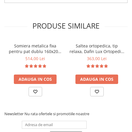
PRODUSE SIMILARE
Somiera metalica fixa
Saltea ortopedica, tip
pentru pat dublu 160x200,
relaxa, Dafin Lux Ortopedic,
6 picioare, 32 lamele lemn
90x200x21cm, fermitate
514,00 Lei
363,00 Lei
fag, benzi textile, suport
medie, cu plasa de arcuri
saltea ferm, negru
tip Bonell, fata vara-iarna,
sistem de aerisire cu
ADAUGA IN COS
ADAUGA IN COS
butoni, Salt Confort
Newsletter
Nu rata ofertele si promotiile noastre