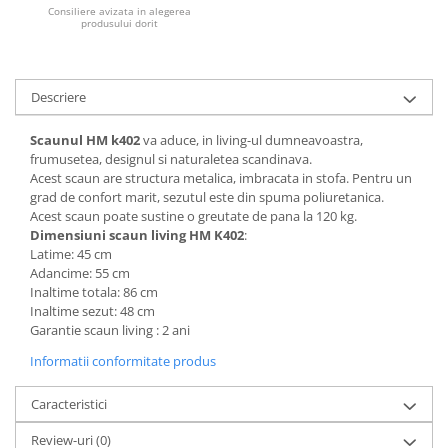
Consiliere avizata in alegerea
Mese gradinita
produsului dorit
Scaune gradinita
Set mese si scaune gradinita
Descriere
Mobilier copii
Mobila camera copii
Scaunul HM k402
va aduce, in living-ul dumneavoastra,
frumusetea, designul si naturaletea scandinava.
Scaune birou pentru copii
Acest scaun are structura metalica, imbracata in stofa. Pentru un
Saltele patuturi copii
grad de confort marit, sezutul este din spuma poliuretanica.
Paturi copii
Acest scaun poate sustine o greutate de pana la 120 kg.
Dimensiuni scaun living HM K402
:
Masa si scaune gradinita
Latime: 45 cm
Seturi comode living si dormitor
Adancime: 55 cm
Inaltime totala: 86 cm
Inaltime sezut: 48 cm
Garantie scaun living : 2 ani
Informatii conformitate produs
Caracteristici
Review-uri
(0)