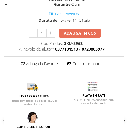
Top saltele 5 cm
Garantie-
2 ani
Scaune manager
Top saltele 10 cm
Mobilier bucatarie
LA COMANDA
Top saltele memory 5 cm
Durata de livrare:
14 - 21 zile
Mese bucatarie
Top saltele MemoHR 6.5 cm
Scaune pentru bucatarie
Saltele ieftine
ADAUGA IN COS
Mobila bucatarie
Saltele cu plasa de arcuri
Seturi mese si scaune bucatarie
Cod Produs:
SKU-8962
Saltele cu spuma
Ai nevoie de ajutor?
0377101513
/
0729005977
Mobilier hol
Mobila hol
Adauga la Favorite
Cere informatii
Suporturi si rafturi pantofi
Portmantouri
Pantofare
Seturi mobilier hol
PLATA IN RATE
Stender haine
LIVRARE GRATUITA
5 x RATE cu 0% dobanda Prin
Pentru comenzile de peste 1500 lei
cardurile de credit
Suport pentru umerase
pentru Bucuresti
Etajere
Cuiere
Mobilier gradinita
CONSILIERE SI SUPORT