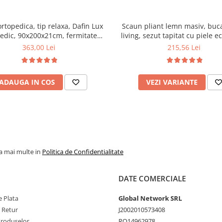
ortopedica, tip relaxa, Dafin Lux
Scaun pliant lemn masiv, buca
edic, 90x200x21cm, fermitate
living, sezut tapitat cu piele e
u plasa de arcuri tip Bonell, fata
100 kg, cires
363,00 Lei
215,56 Lei
na, sistem de aerisire cu butoni,
Salt Confort
ADAUGA IN COS
VEZI VARIANTE
la mai multe in
Politica de Confidentialitate
DATE COMERCIALE
 Plata
Global Network SRL
e Retur
J2002010573408
Produselor
RO14962978