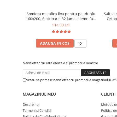
Mese gradinita
Scaune gradinita
Somiera metalica fixa pentru pat dublu
Saltea 
160x200, 6 picioare, 32 lamele lemn fag,
Ortop
Set mese si scaune gradinita
benzi textile, suport saltea ferm, negru
medie, c
514,00 Lei
Mobilier copii
vara-iar
Mobila camera copii
Scaune birou pentru copii
ADAUGA IN COS
Saltele patuturi copii
Paturi copii
Masa si scaune gradinita
Newsletter
Nu rata ofertele si promotiile noastre
Seturi comode living si dormitor
Vreau sa primesc newsletter cu promotiile magazinului. Af
MAGAZINUL MEU
CLIENTI
Despre noi
Metode de
Termeni si Conditii
Politica d
Politica de Confidentialitate
Garantia 