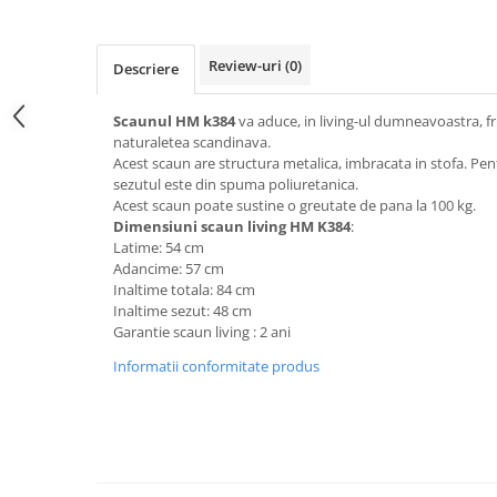
Top saltele 5 cm
Scaune manager
Top saltele 10 cm
Mobilier bucatarie
Top saltele memory 5 cm
Review-uri
(0)
Descriere
Mese bucatarie
Top saltele MemoHR 6.5 cm
Scaune pentru bucatarie
Saltele ieftine
Scaunul HM k384
va aduce, in living-ul dumneavoastra, f
Mobila bucatarie
naturaletea scandinava.
Saltele cu plasa de arcuri
Acest scaun are structura metalica, imbracata in stofa. Pen
Seturi mese si scaune bucatarie
Saltele cu spuma
sezutul este din spuma poliuretanica.
Mobilier hol
Acest scaun poate sustine o greutate de pana la 100 kg.
Dimensiuni scaun living HM K384
:
Mobila hol
Latime: 54 cm
Suporturi si rafturi pantofi
Adancime: 57 cm
Portmantouri
Inaltime totala: 84 cm
Inaltime sezut: 48 cm
Pantofare
Garantie scaun living : 2 ani
Seturi mobilier hol
Informatii conformitate produs
Stender haine
Suport pentru umerase
Etajere
Cuiere
Mobilier gradinita