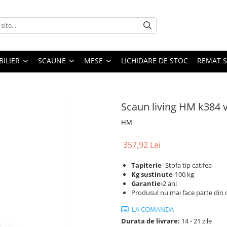
ILIER
SCAUNE
MESE
LICHIDARE DE STOC
REMAT S
Scaun living HM k384 
HM
357,92 Lei
Tapiterie
- Stofa tip catifea
Kg sustinute
-100 kg
Garantie-
2 ani
Produsul nu mai face parte din 
LA COMANDA
Durata de livrare:
14 - 21 zile