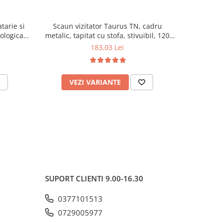
tarie si
Scaun vizitator Taurus TN, cadru
Scaun de li
cologica,
metalic, tapitat cu stofa, stivuibil, 120
lemn masiv
kg, negru
120 k
183,03 Lei
VEZI VARIANTE
AD
SUPORT CLIENTI
9.00-16.30
0377101513
0729005977