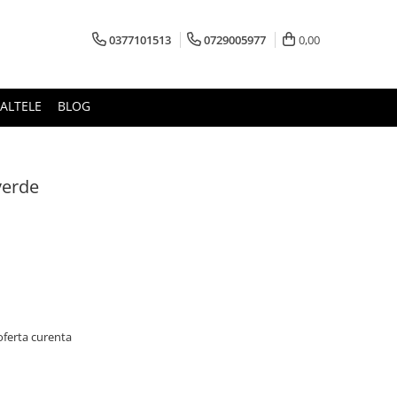
0377101513
0729005977
0,00
ALTELE
BLOG
verde
oferta curenta