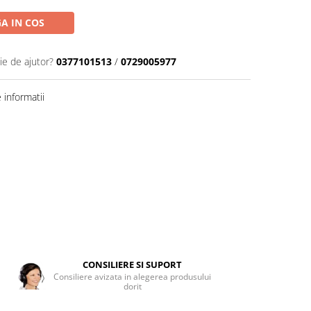
A IN COS
ie de ajutor?
0377101513
/
0729005977
informatii
CONSILIERE SI SUPORT
Consiliere avizata in alegerea produsului
dorit