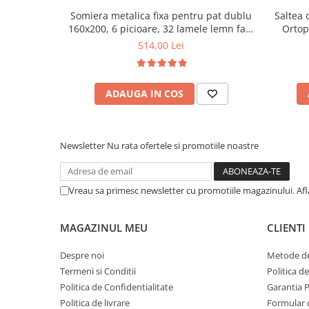
Somiera metalica fixa pentru pat dublu
Saltea 
Mese gradinita
160x200, 6 picioare, 32 lamele lemn fag,
Ortop
Scaune gradinita
benzi textile, suport saltea ferm, negru
medie, c
514,00 Lei
Set mese si scaune gradinita
vara-iar
Mobilier copii
Mobila camera copii
ADAUGA IN COS
Scaune birou pentru copii
Saltele patuturi copii
Newsletter
Nu rata ofertele si promotiile noastre
Paturi copii
Masa si scaune gradinita
Seturi comode living si dormitor
Vreau sa primesc newsletter cu promotiile magazinului. Af
MAGAZINUL MEU
CLIENTI
Despre noi
Metode de
Termeni si Conditii
Politica d
Politica de Confidentialitate
Garantia 
Politica de livrare
Formular 