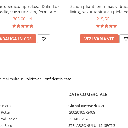
ortopedica, tip relaxa, Dafin Lux
Scaun pliant lemn masiv, buca
edic, 90x200x21cm, fermitate
living, sezut tapitat cu piele e
u plasa de arcuri tip Bonell, fata
100 kg, cires
363,00 Lei
215,56 Lei
na, sistem de aerisire cu butoni,
Salt Confort
ADAUGA IN COS
VEZI VARIANTE
la mai multe in
Politica de Confidentialitate
DATE COMERCIALE
 Plata
Global Network SRL
e Retur
J2002010573408
Produselor
RO14962978
de Retur
STR. ARGONULUI 15, SECT.3