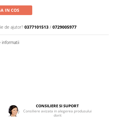
A IN COS
ie de ajutor?
0377101513
/
0729005977
informatii
CONSILIERE SI SUPORT
Consiliere avizata in alegerea produsului
dorit