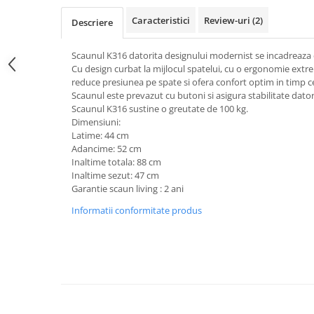
Top saltele 5 cm
Scaune manager
Top saltele 10 cm
Caracteristici
Review-uri
(2)
Descriere
Mobilier bucatarie
Top saltele memory 5 cm
Mese bucatarie
Scaunul K316 datorita designului modernist se incadreaza c
Top saltele MemoHR 6.5 cm
Cu design curbat la mijlocul spatelui, cu o ergonomie ext
Scaune pentru bucatarie
Saltele ieftine
reduce presiunea pe spate si ofera confort optim in timp ce
Mobila bucatarie
Scaunul este prevazut cu butoni si asigura stabilitate dator
Saltele cu plasa de arcuri
Seturi mese si scaune bucatarie
Scaunul K316 sustine o greutate de 100 kg.
Saltele cu spuma
Dimensiuni:
Mobilier hol
Latime: 44 cm
Mobila hol
Adancime: 52 cm
Inaltime totala: 88 cm
Suporturi si rafturi pantofi
Inaltime sezut: 47 cm
Portmantouri
Garantie scaun living : 2 ani
Pantofare
Informatii conformitate produs
Seturi mobilier hol
Stender haine
Suport pentru umerase
Etajere
Cuiere
Mobilier gradinita