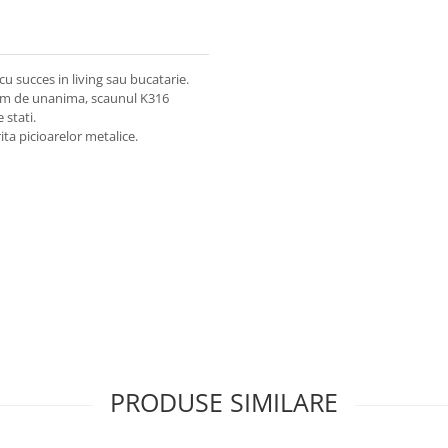
u succes in living sau bucatarie.
rem de unanima, scaunul K316
 stati.
ita picioarelor metalice.
PRODUSE SIMILARE