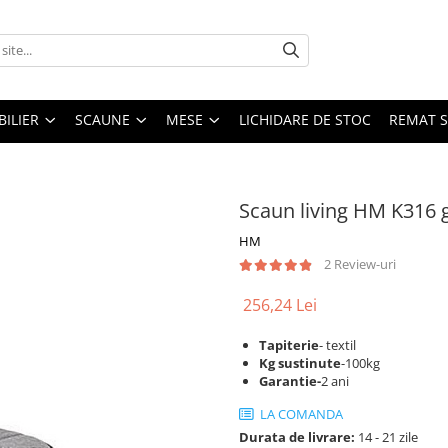
ILIER
SCAUNE
MESE
LICHIDARE DE STOC
REMAT S
Scaun living HM K316 g
HM
2 Review-uri
256,24 Lei
Tapiterie
- textil
Kg sustinute
-100kg
Garantie-
2 ani
LA COMANDA
Durata de livrare:
14 - 21 zile