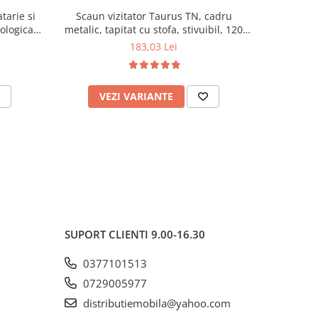
tarie si
Scaun vizitator Taurus TN, cadru
Scaun de li
cologica,
metalic, tapitat cu stofa, stivuibil, 120
lemn masiv
kg, negru
120 k
183,03 Lei
VEZI VARIANTE
AD
SUPORT CLIENTI
9.00-16.30
0377101513
0729005977
distributiemobila@yahoo.com