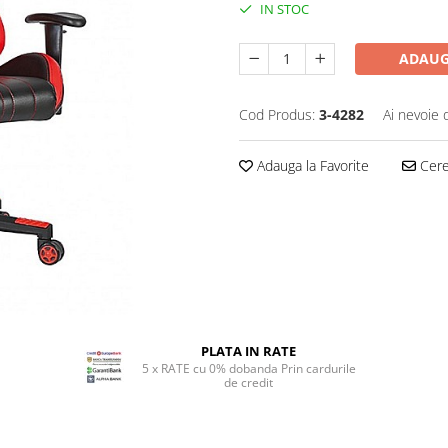
IN STOC
ADAUG
Cod Produs:
3-4282
Ai nevoie 
Adauga la Favorite
Cere 
PLATA IN RATE
5 x RATE cu 0% dobanda Prin cardurile
de credit