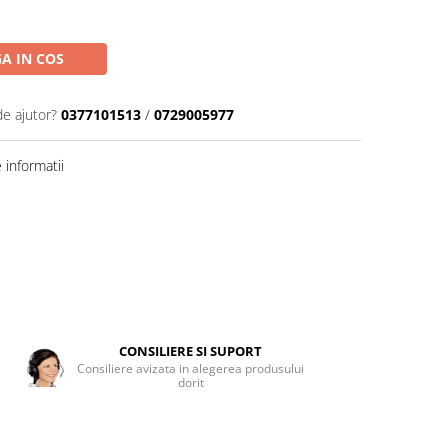
A IN COS
de ajutor?
0377101513
/
0729005977
informatii
CONSILIERE SI SUPORT
Consiliere avizata in alegerea produsului
dorit