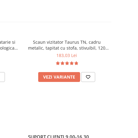
tarie si
Scaun vizitator Taurus TN, cadru
Scaun de li
cologica,
metalic, tapitat cu stofa, stivuibil, 120
lemn masiv
kg, negru
120 k
183,03 Lei
VEZI VARIANTE
AD
SUPORT CLIENTI
9.00-16.30