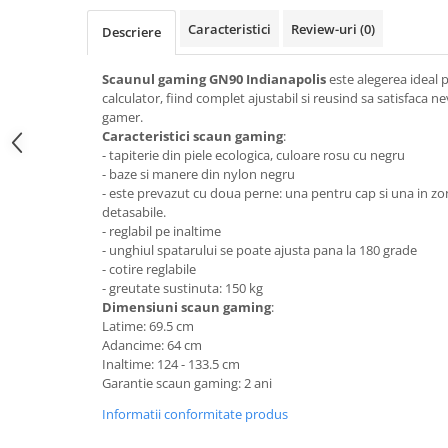
Top saltele 5 cm
Scaune manager
Top saltele 10 cm
Caracteristici
Review-uri
(0)
Descriere
Mobilier bucatarie
Top saltele memory 5 cm
Mese bucatarie
Scaunul gaming GN90 Indianapolis
este alegerea ideal p
Top saltele MemoHR 6.5 cm
calculator, fiind complet ajustabil si reusind sa satisfaca ne
Scaune pentru bucatarie
Saltele ieftine
gamer.
Mobila bucatarie
Caracteristici scaun gaming
:
Saltele cu plasa de arcuri
Seturi mese si scaune bucatarie
- tapiterie din piele ecologica, culoare rosu cu negru
Saltele cu spuma
- baze si manere din nylon negru
Mobilier hol
- este prevazut cu doua perne: una pentru cap si una in z
Mobila hol
detasabile.
- reglabil pe inaltime
Suporturi si rafturi pantofi
- unghiul spatarului se poate ajusta pana la 180 grade
Portmantouri
- cotire reglabile
Pantofare
- greutate sustinuta: 150 kg
Dimensiuni scaun gaming
:
Seturi mobilier hol
Latime: 69.5 cm
Stender haine
Adancime: 64 cm
Suport pentru umerase
Inaltime: 124 - 133.5 cm
Garantie scaun gaming: 2 ani
Etajere
Informatii conformitate produs
Cuiere
Mobilier gradinita