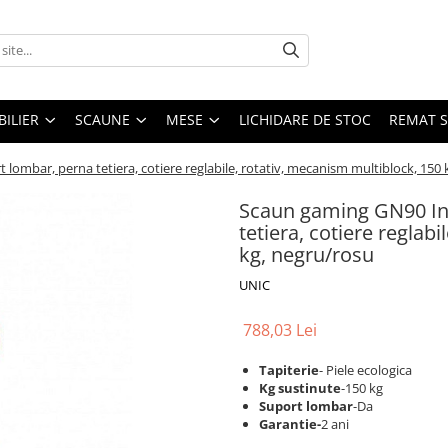
ILIER
SCAUNE
MESE
LICHIDARE DE STOC
REMAT S
lombar, perna tetiera, cotiere reglabile, rotativ, mecanism multiblock, 150 
Scaun gaming GN90 Ind
tetiera, cotiere reglab
kg, negru/rosu
UNIC
788,03 Lei
Tapiterie
- Piele ecologica
Kg sustinute
-150 kg
Suport lombar
-Da
Garantie-
2 ani