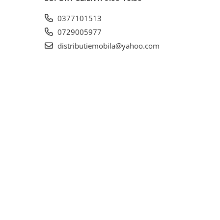
0377101513
0729005977
distributiemobila@yahoo.com