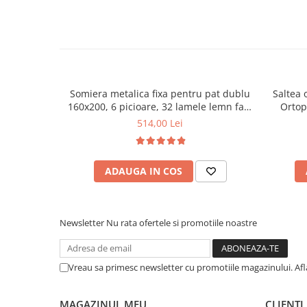
Mese gradinita
Scaune gradinita
Set mese si scaune gradinita
Mobilier copii
Mobila camera copii
Somiera metalica fixa pentru pat dublu
Saltea 
160x200, 6 picioare, 32 lamele lemn fag,
Ortop
Scaune birou pentru copii
benzi textile, suport saltea ferm, negru
medie, c
514,00 Lei
Saltele patuturi copii
vara-iar
Paturi copii
Masa si scaune gradinita
ADAUGA IN COS
Seturi comode living si dormitor
Newsletter
Nu rata ofertele si promotiile noastre
Vreau sa primesc newsletter cu promotiile magazinului. Af
MAGAZINUL MEU
CLIENTI