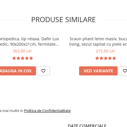
PRODUSE SIMILARE
ortopedica, tip relaxa, Dafin Lux
Scaun pliant lemn masiv, buca
edic, 90x200x21cm, fermitate
living, sezut tapitat cu piele e
u plasa de arcuri tip Bonell, fata
100 kg, cires
363,00 Lei
215,56 Lei
na, sistem de aerisire cu butoni,
Salt Confort
ADAUGA IN COS
VEZI VARIANTE
la mai multe in
Politica de Confidentialitate
DATE COMERCIALE