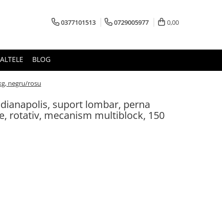
0377101513
0729005977
0,00
ALTELE
BLOG
kg, negru/rosu
ianapolis, suport lombar, perna
ile, rotativ, mecanism multiblock, 150