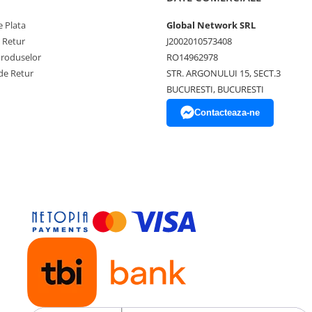
 Plata
Global Network SRL
e Retur
J2002010573408
Produselor
RO14962978
de Retur
STR. ARGONULUI 15, SECT.3
BUCURESTI, BUCURESTI
Contacteaza-ne