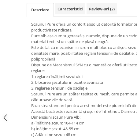
Top saltele 5 cm
Scaune manager
Top saltele 10 cm
Caracteristici
Review-uri
(2)
Descriere
Mobilier bucatarie
Top saltele memory 5 cm
Mese bucatarie
Scaunul Pure oferă un confort absolut datorită formelor or
Top saltele MemoHR 6.5 cm
productivitate ridicată,
Scaune pentru bucatarie
Saltele ieftine
Pure Alb așa cum sugerează și numele, dispune de un cadru 
Mobila bucatarie
material textil si un spătar de plasă neagră.
Saltele cu plasa de arcuri
Seturi mese si scaune bucatarie
Este dotat cu mecanism sincron multibloc cu antișoc, șezu
Saltele cu spuma
densitate mare, posibilitatea reglării tensiunii de oscilație,
Mobilier hol
polipropilenă.
Mobila hol
Dispune de Mecanismul SYN cu o manetă ce oferă utilizator
reglare:
Suporturi si rafturi pantofi
1. reglarea înălțimii șezutului
Portmantouri
2. blocarea șezutului în poziție avansată
Pantofare
3. reglarea tensiunii de oscilație
Scaunul Pure are un spătar tapițat cu mesh, care permite aeri
Seturi mobilier hol
călduroase zile de vară.
Stender haine
Baza stea standard pentru acest model este piramidală din
Suport pentru umerase
Această bază este rezistentă și ușor de întreținut. Diametr
Dimensiuni scaun Pure Alb:
Etajere
a) Înălțime scaun: 104-114 cm
Cuiere
b) Înălțime șezut: 45-55 cm
c) Adâncime șezut: 48 cm
Mobilier gradinita