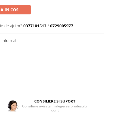
A IN COS
ie de ajutor?
0377101513
/
0729005977
informatii
CONSILIERE SI SUPORT
Consiliere avizata in alegerea produsului
dorit