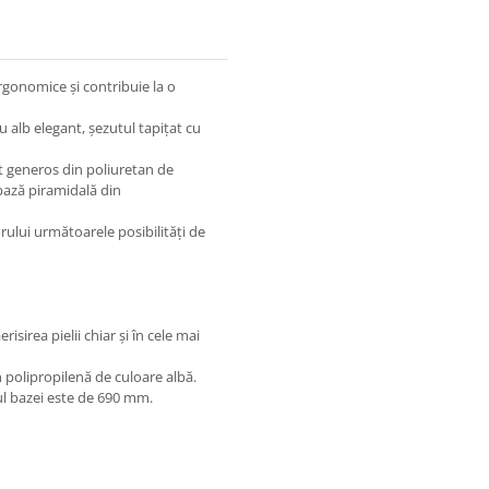
gonomice și contribuie la o
alb elegant, șezutul tapițat cu
t generos din poliuretan de
 bază piramidală din
ului următoarele posibilități de
sirea pielii chiar și în cele mai
 polipropilenă de culoare albă.
ul bazei este de 690 mm.