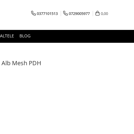
0377101513
0729005977
0,00
ALTELE
BLOG
e Alb Mesh PDH