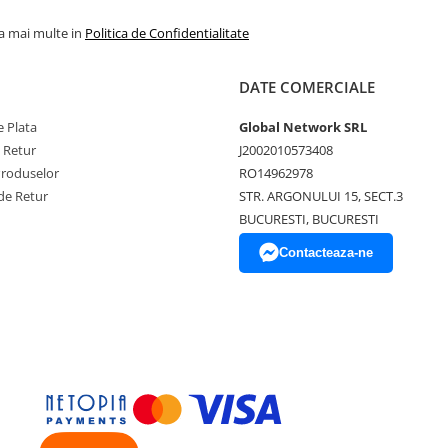
la mai multe in
Politica de Confidentialitate
DATE COMERCIALE
 Plata
Global Network SRL
e Retur
J2002010573408
Produselor
RO14962978
de Retur
STR. ARGONULUI 15, SECT.3
BUCURESTI, BUCURESTI
Contacteaza-ne