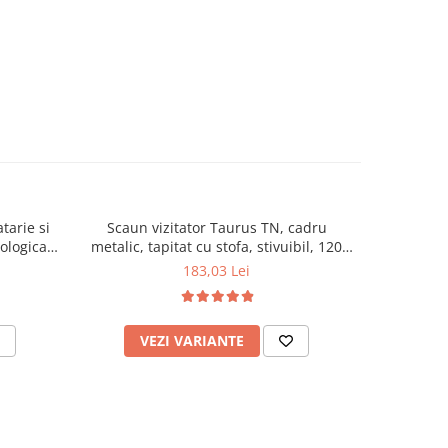
tarie si
Scaun vizitator Taurus TN, cadru
Scaun de li
cologica,
metalic, tapitat cu stofa, stivuibil, 120
lemn masiv
kg, negru
120 k
183,03 Lei
VEZI VARIANTE
AD