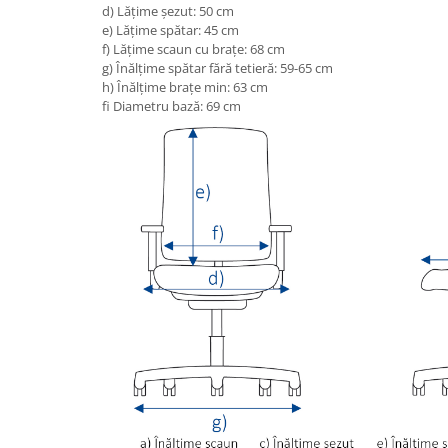
d) Lățime șezut: 50 cm
Mese gradinita
e) Lățime spătar: 45 cm
f) Lățime scaun cu brațe: 68 cm
Scaune gradinita
g) Înălțime spătar fără tetieră: 59-65 cm
Set mese si scaune gradinita
h) Înălțime brațe min: 63 cm
Mobilier copii
fi Diametru bază: 69 cm
Mobila camera copii
Scaune birou pentru copii
Saltele patuturi copii
Paturi copii
Masa si scaune gradinita
Seturi comode living si dormitor