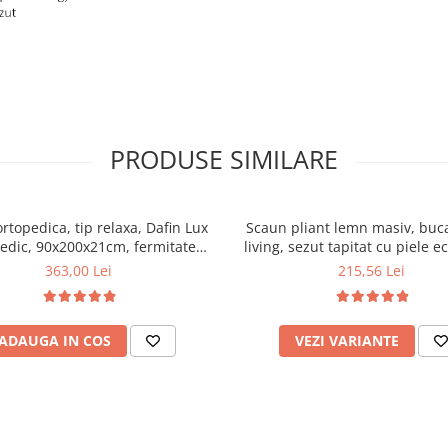
PRODUSE SIMILARE
ortopedica, tip relaxa, Dafin Lux
Scaun pliant lemn masiv, buca
edic, 90x200x21cm, fermitate
living, sezut tapitat cu piele e
u plasa de arcuri tip Bonell, fata
100 kg, cires
363,00 Lei
215,56 Lei
na, sistem de aerisire cu butoni,
Salt Confort
ADAUGA IN COS
VEZI VARIANTE