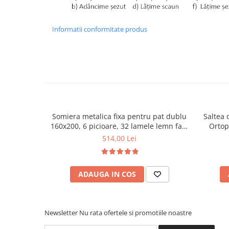
Informatii conformitate produs
Somiera metalica fixa pentru pat dublu
Saltea 
160x200, 6 picioare, 32 lamele lemn fag,
Ortop
benzi textile, suport saltea ferm, negru
medie, c
514,00 Lei
vara-iar
ADAUGA IN COS
Newsletter
Nu rata ofertele si promotiile noastre