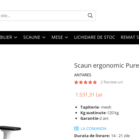
ILIER
SCAUNE
MESE
LICHIDARE DE STOC
REMAT S
Scaun ergonomic Pur
ANTARES
2 Review-uri
1.531,31 Lei
Tapiterie
- mesh
Kg sustinute
-120 kg
Garantie-
2 ani
LA COMANDA
Durata de livrare:
14 - 21 zile