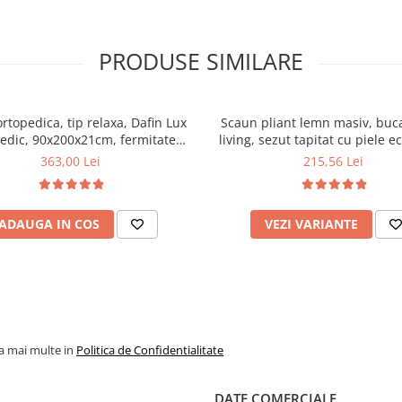
PRODUSE SIMILARE
ortopedica, tip relaxa, Dafin Lux
Scaun pliant lemn masiv, buca
edic, 90x200x21cm, fermitate
living, sezut tapitat cu piele e
u plasa de arcuri tip Bonell, fata
100 kg, cires
363,00 Lei
215,56 Lei
na, sistem de aerisire cu butoni,
Salt Confort
ADAUGA IN COS
VEZI VARIANTE
la mai multe in
Politica de Confidentialitate
DATE COMERCIALE