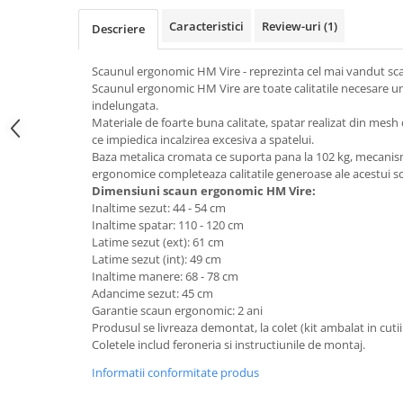
Top saltele 5 cm
Scaune manager
Top saltele 10 cm
Caracteristici
Review-uri
(1)
Descriere
Mobilier bucatarie
Top saltele memory 5 cm
Mese bucatarie
Scaunul ergonomic HM Vire - reprezinta cel mai vandut sc
Top saltele MemoHR 6.5 cm
Scaunul ergonomic HM Vire are toate calitatile necesare u
Scaune pentru bucatarie
Saltele ieftine
indelungata.
Mobila bucatarie
Materiale de foarte buna calitate, spatar realizat din mesh 
Saltele cu plasa de arcuri
Seturi mese si scaune bucatarie
ce impiedica incalzirea excesiva a spatelui.
Saltele cu spuma
Baza metalica cromata ce suporta pana la 102 kg, mecanism
Mobilier hol
ergonomice completeaza calitatile generoase ale acestui s
Mobila hol
Dimensiuni scaun ergonomic HM Vire:
Inaltime sezut: 44 - 54 cm
Suporturi si rafturi pantofi
Inaltime spatar: 110 - 120 cm
Portmantouri
Latime sezut (ext): 61 cm
Pantofare
Latime sezut (int): 49 cm
Inaltime manere: 68 - 78 cm
Seturi mobilier hol
Adancime sezut: 45 cm
Stender haine
Garantie scaun ergonomic: 2 ani
Suport pentru umerase
Produsul se livreaza demontat, la colet (kit ambalat in cutii
Coletele includ feroneria si instructiunile de montaj.
Etajere
Informatii conformitate produs
Cuiere
Mobilier gradinita