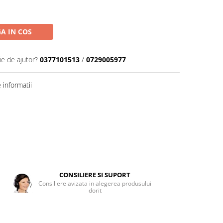
A IN COS
ie de ajutor?
0377101513
/
0729005977
informatii
CONSILIERE SI SUPORT
Consiliere avizata in alegerea produsului
dorit