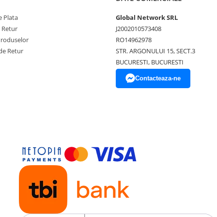
 Plata
Global Network SRL
e Retur
J2002010573408
Produselor
RO14962978
de Retur
STR. ARGONULUI 15, SECT.3
BUCURESTI, BUCURESTI
Contacteaza-ne