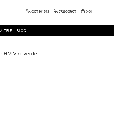
0377101513
0729005977
0,00
ALTELE
BLOG
 HM Vire verde