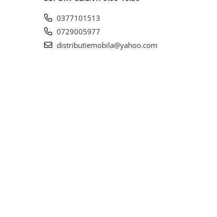
0377101513
0729005977
distributiemobila@yahoo.com