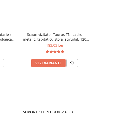
tarie si
Scaun vizitator Taurus TN, cadru
Scaun de li
cologica,
metalic, tapitat cu stofa, stivuibil, 120
lemn masiv
kg, negru
120 k
183,03 Lei
VEZI VARIANTE
AD
SUPORT CLIENTI
9.00-16.30