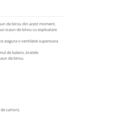
aun de birou din acest moment.
nui scaun de birou cu exploatare
ce asigura o ventilatie superioara
ul de balans, bratele
caun de birou.
 de carton).