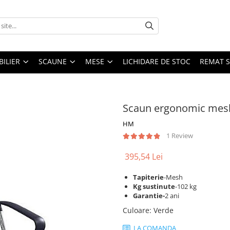
ILIER
SCAUNE
MESE
LICHIDARE DE STOC
REMAT S
Scaun ergonomic mesh
HM
1 Review
395,54 Lei
Tapiterie
-Mesh
Kg sustinute
-102 kg
Garantie-
2 ani
Culoare
:
Verde
LA COMANDA