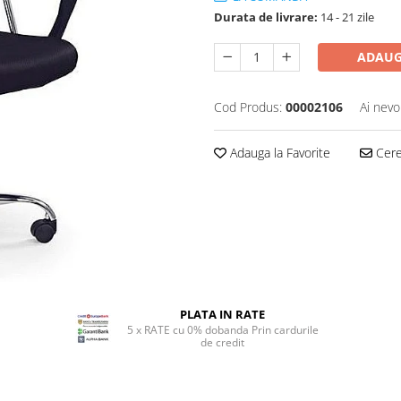
Durata de livrare:
14 - 21 zile
ADAUG
Cod Produs:
00002106
Ai nevo
Adauga la Favorite
Cere 
PLATA IN RATE
5 x RATE cu 0% dobanda Prin cardurile
de credit