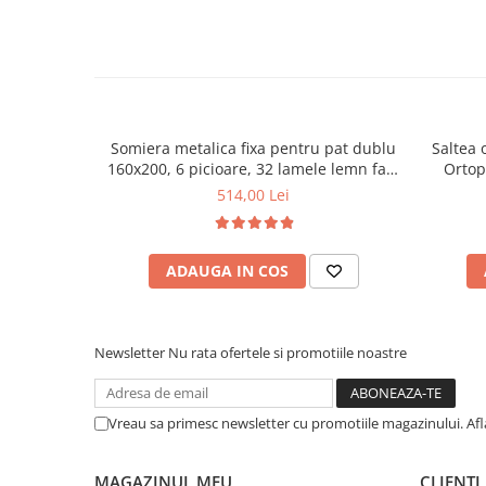
Mese gradinita
Scaune gradinita
Set mese si scaune gradinita
Mobilier copii
Mobila camera copii
Somiera metalica fixa pentru pat dublu
Saltea 
160x200, 6 picioare, 32 lamele lemn fag,
Ortop
Scaune birou pentru copii
benzi textile, suport saltea ferm, negru
medie, c
514,00 Lei
Saltele patuturi copii
vara-iar
Paturi copii
Masa si scaune gradinita
ADAUGA IN COS
Seturi comode living si dormitor
Newsletter
Nu rata ofertele si promotiile noastre
Vreau sa primesc newsletter cu promotiile magazinului. Af
MAGAZINUL MEU
CLIENTI