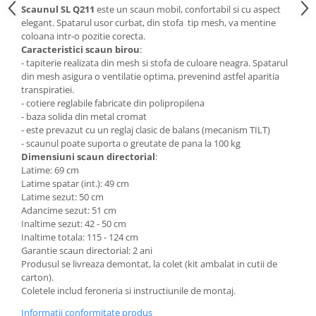
Scaunul SL Q211
este un scaun mobil, confortabil si cu aspect
Mese gradinita
elegant. Spatarul usor curbat, din stofa tip mesh, va mentine
Scaune gradinita
coloana intr-o pozitie corecta.
Caracteristici scaun birou
:
Set mese si scaune gradinita
- tapiterie realizata din mesh si stofa de culoare neagra. Spatarul
Mobilier copii
din mesh asigura o ventilatie optima, prevenind astfel aparitia
transpiratiei.
Mobila camera copii
- cotiere reglabile fabricate din polipropilena
Scaune birou pentru copii
- baza solida din metal cromat
-
este prevazut cu un reglaj clasic de balans (mecanism TILT)
Saltele patuturi copii
- scaunul poate suporta o greutate de pana la 100 kg
Paturi copii
Dimensiuni scaun directorial
:
Masa si scaune gradinita
Latime: 69 cm
Latime spatar (int.): 49 cm
Seturi comode living si dormitor
Latime sezut: 50 cm
Adancime sezut: 51 cm
Inaltime sezut: 42 - 50 cm
Inaltime totala: 115 - 124 cm
Garantie scaun directorial: 2 ani
Produsul se livreaza demontat, la colet (kit ambalat in cutii de
carton).
Coletele includ feroneria si instructiunile de montaj.
Informatii conformitate produs