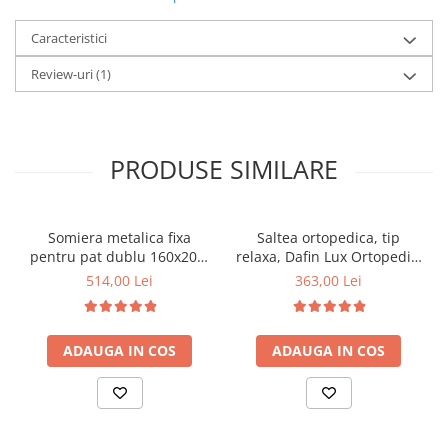
Caracteristici
Review-uri
(1)
PRODUSE SIMILARE
Somiera metalica fixa
Saltea ortopedica, tip
pentru pat dublu 160x200,
relaxa, Dafin Lux Ortopedic,
6 picioare, 32 lamele lemn
90x200x21cm, fermitate
514,00 Lei
363,00 Lei
fag, benzi textile, suport
medie, cu plasa de arcuri
saltea ferm, negru
tip Bonell, fata vara-iarna,
sistem de aerisire cu
ADAUGA IN COS
ADAUGA IN COS
butoni, Salt Confort