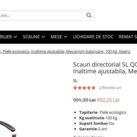
ILIER
SCAUNE
MESE
LICHIDARE DE STOC
REMAT S
, Piele ecologica, Inaltime ajustabila, Mecanism balansare, 100 Kg, Negru
Scaun directorial SL Q
Inaltime ajustabila, M
SL
2 Review-uri
991,39 Lei
892,25 Lei
Tapiterie
- Piele ecologica
Kg sustinute
-100 kg
Suport lombar
-Da
Garantie-
2 ani