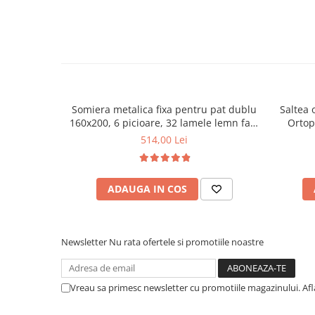
Mese gradinita
Scaune gradinita
Set mese si scaune gradinita
Mobilier copii
Mobila camera copii
Somiera metalica fixa pentru pat dublu
Saltea 
Scaune birou pentru copii
160x200, 6 picioare, 32 lamele lemn fag,
Ortop
Saltele patuturi copii
benzi textile, suport saltea ferm, negru
medie, c
514,00 Lei
Paturi copii
vara-iar
Masa si scaune gradinita
Seturi comode living si dormitor
ADAUGA IN COS
Newsletter
Nu rata ofertele si promotiile noastre
Vreau sa primesc newsletter cu promotiile magazinului. Af