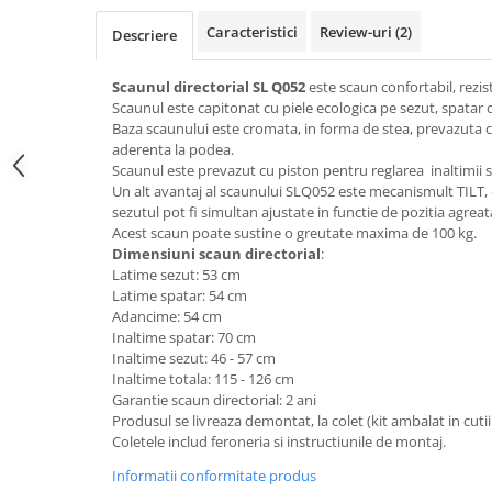
Top saltele 5 cm
Scaune manager
Top saltele 10 cm
Caracteristici
Review-uri
(2)
Descriere
Mobilier bucatarie
Top saltele memory 5 cm
Mese bucatarie
Scaunul directorial SL Q052
este scaun confortabil, rezi
Top saltele MemoHR 6.5 cm
Scaunul este capitonat cu piele ecologica pe sezut, spatar d
Scaune pentru bucatarie
Saltele ieftine
Baza scaunului este cromata, in forma de stea, prevazuta c
Mobila bucatarie
aderenta la podea.
Saltele cu plasa de arcuri
Seturi mese si scaune bucatarie
Scaunul este prevazut cu piston pentru reglarea inaltimii s
Saltele cu spuma
Un alt avantaj al scaunului SLQ052 este mecanismult TILT, d
Mobilier hol
sezutul pot fi simultan ajustate in functie de pozitia agreat
Mobila hol
Acest scaun poate sustine o greutate maxima de 100 kg.
Dimensiuni scaun directorial
:
Suporturi si rafturi pantofi
Latime sezut: 53 cm
Portmantouri
Latime spatar: 54 cm
Pantofare
Adancime: 54 cm
Inaltime spatar: 70 cm
Seturi mobilier hol
Inaltime sezut: 46 - 57 cm
Stender haine
Inaltime totala: 115 - 126 cm
Suport pentru umerase
Garantie scaun directorial: 2 ani
Produsul se livreaza demontat, la colet (kit ambalat in cutii
Etajere
Coletele includ feroneria si instructiunile de montaj.
Cuiere
Informatii conformitate produs
Mobilier gradinita