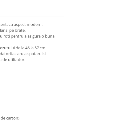
stent, cu aspect modern.
ar si pe brate.
u roti pentru a asigura o buna
ezutului de la 46 la 57 cm.
atorita caruia spatarul si
a de utilizator.
 de carton).