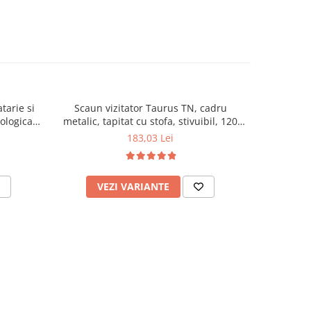
tarie si
Scaun vizitator Taurus TN, cadru
Scaun de li
cologica,
metalic, tapitat cu stofa, stivuibil, 120
lemn masiv
kg, negru
120 k
183,03 Lei
VEZI VARIANTE
AD