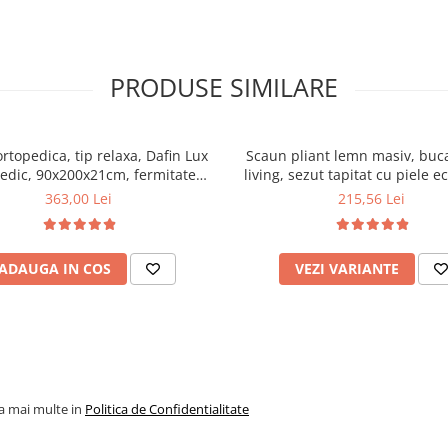
PRODUSE SIMILARE
ortopedica, tip relaxa, Dafin Lux
Scaun pliant lemn masiv, buca
edic, 90x200x21cm, fermitate
living, sezut tapitat cu piele e
u plasa de arcuri tip Bonell, fata
100 kg, cires
363,00 Lei
215,56 Lei
na, sistem de aerisire cu butoni,
Salt Confort
ADAUGA IN COS
VEZI VARIANTE
la mai multe in
Politica de Confidentialitate