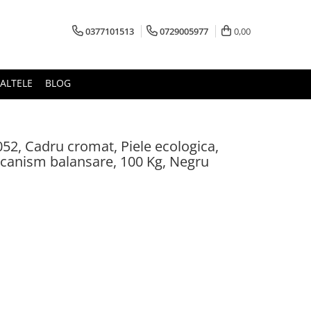
0377101513
0729005977
0,00
ALTELE
BLOG
052, Cadru cromat, Piele ecologica,
ecanism balansare, 100 Kg, Negru