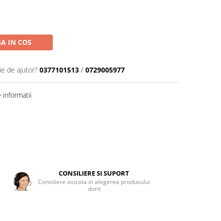
A IN COS
ie de ajutor?
0377101513
/
0729005977
informatii
CONSILIERE SI SUPORT
Consiliere avizata in alegerea produsului
dorit