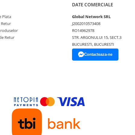
DATE COMERCIALE
 Plata
Global Network SRL
e Retur
J2002010573408
Produselor
RO14962978
de Retur
STR. ARGONULUI 15, SECT.3
BUCURESTI, BUCURESTI
Contacteaza-ne