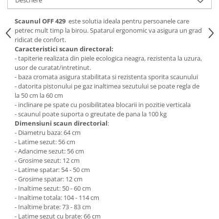
Descriere
Mese gradinita
Scaunul OFF 429
este solutia ideala pentru persoanele care
Scaune gradinita
petrec mult timp la birou. Spatarul ergonomic va asigura un grad
Set mese si scaune gradinita
ridicat de confort.
Caracteristici scaun directoral:
Mobilier copii
- tapiterie realizata din piele ecologica neagra, rezistenta la uzura,
Mobila camera copii
usor de curatat/intretinut.
- baza cromata asigura stabilitata si rezistenta sporita scaunului
Scaune birou pentru copii
- datorita pistonului pe gaz inaltimea sezutului se poate regla de
Saltele patuturi copii
la 50 cm la 60 cm
Paturi copii
- inclinare pe spate cu posibilitatea blocarii in pozitie verticala
- scaunul poate suporta o greutate de pana la 100 kg
Masa si scaune gradinita
Dimensiuni scaun directorial
:
Seturi comode living si dormitor
- Diametru baza: 64 cm
- Latime sezut: 56 cm
- Adancime sezut: 56 cm
- Grosime sezut: 12 cm
- Latime spatar: 54 - 50 cm
- Grosime spatar: 12 cm
- Inaltime sezut: 50 - 60 cm
- Inaltime totala: 104 - 114 cm
- Inaltime brate: 73 - 83 cm
- Latime sezut cu brate: 66 cm