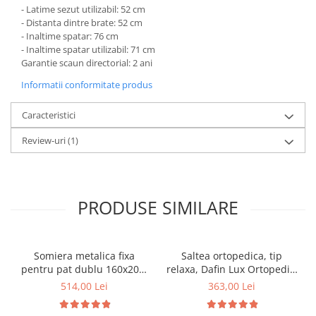
- Latime sezut utilizabil: 52 cm
- Distanta dintre brate: 52 cm
- Inaltime spatar: 76 cm
- Inaltime spatar utilizabil: 71 cm
Garantie scaun directorial: 2 ani
Informatii conformitate produs
Caracteristici
Review-uri
(1)
PRODUSE SIMILARE
Somiera metalica fixa
Saltea ortopedica, tip
pentru pat dublu 160x200,
relaxa, Dafin Lux Ortopedic,
6 picioare, 32 lamele lemn
90x200x21cm, fermitate
514,00 Lei
363,00 Lei
fag, benzi textile, suport
medie, cu plasa de arcuri
saltea ferm, negru
tip Bonell, fata vara-iarna,