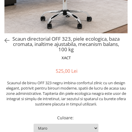
Scaune pliante
Saltele Pocket
Noptiere
Scaune birou
Saltele cu arcuri impachetate
Paturi
individual
Scaune profesionale
Seturi de pat si saltea
Saltele Memory Pocket
Masute de toaleta
Scaune Lemn
Saltele Memory Foam
Mobilier living
Scaune birou copii
Scaun directorial OFF 323, piele ecologica, baza
Saltele Memory Pocket
Scaune pentru living
cromata, inaltime ajustabila, mecanism balans,
Scaune resigilate
Saltele cu plasa arcuri
100 kg
Seturi comode living si vitrine
Scaune gradinita
Saltele cu spuma
XACT
Mobila living
Saltele cu spuma
Scaune conferinta
Comode living
525,00 Lei
Saltele cu spuma poliuretanica
Scaune terasa si outdoor
Set mese plus scaune
Saltele Latex
Mobilier birou
Scaunul de birou OFF 323 negru imbina confortul zilnic cu un design
elegant, potrivit pentru birouri moderne, spatii de lucru de acasa sau
Saltele Memory
Scaune ergonomice
zone administrative. Tapiteria din piele ecologica neagra este usor de
Saltele 140x200
Etajere Birou
integrat si simplu de intretinut, iar sezutul si spatarul cu burete ofera
sustinere placuta in timpul utilizarii.
Saltele 160x200
Dulap birou
Birouri
Saltele 180x200
Culoare
:
Scaune pentru birou
Top saltele
Scaune pentru vizitatori