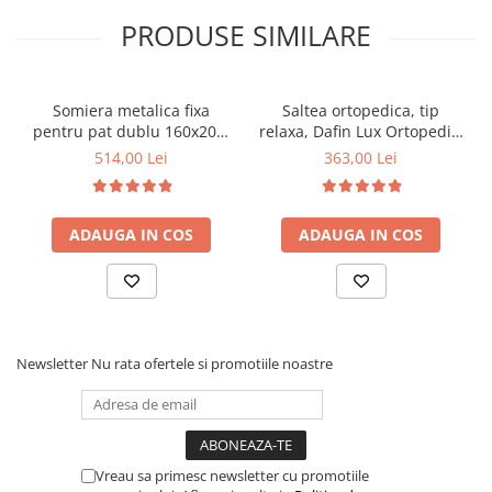
PRODUSE SIMILARE
Somiera metalica fixa
Saltea ortopedica, tip
pentru pat dublu 160x200,
relaxa, Dafin Lux Ortopedic,
6 picioare, 32 lamele lemn
90x200x21cm, fermitate
514,00 Lei
363,00 Lei
fag, benzi textile, suport
medie, cu plasa de arcuri
saltea ferm, negru
tip Bonell, fata vara-iarna,
sistem de aerisire cu
ADAUGA IN COS
ADAUGA IN COS
butoni, Salt Confort
Newsletter
Nu rata ofertele si promotiile noastre
Vreau sa primesc newsletter cu promotiile