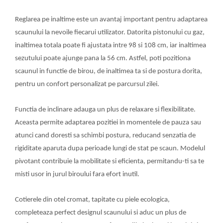
Reglarea pe inaltime este un avantaj important pentru adaptarea
scaunului la nevoile fiecarui utilizator. Datorita pistonului cu gaz,
inaltimea totala poate fi ajustata intre 98 si 108 cm, iar inaltimea
sezutului poate ajunge pana la 56 cm. Astfel, poti pozitiona
scaunul in functie de birou, de inaltimea ta si de postura dorita,
pentru un confort personalizat pe parcursul zilei.
Functia de inclinare adauga un plus de relaxare si flexibilitate.
Aceasta permite adaptarea pozitiei in momentele de pauza sau
atunci cand doresti sa schimbi postura, reducand senzatia de
rigiditate aparuta dupa perioade lungi de stat pe scaun. Modelul
pivotant contribuie la mobilitate si eficienta, permitandu-ti sa te
misti usor in jurul biroului fara efort inutil.
Cotierele din otel cromat, tapitate cu piele ecologica,
completeaza perfect designul scaunului si aduc un plus de