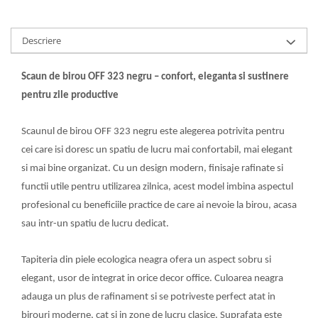
Mese gradinita
Scaune gradinita
Descriere
Set mese si scaune gradinita
Mobilier copii
Scaun de birou OFF 323 negru – confort, eleganta si sustinere
Mobila camera copii
pentru zile productive
Scaune birou pentru copii
Saltele patuturi copii
Scaunul de birou OFF 323 negru este alegerea potrivita pentru
Paturi copii
cei care isi doresc un spatiu de lucru mai confortabil, mai elegant
Masa si scaune gradinita
si mai bine organizat. Cu un design modern, finisaje rafinate si
Seturi comode living si dormitor
functii utile pentru utilizarea zilnica, acest model imbina aspectul
profesional cu beneficiile practice de care ai nevoie la birou, acasa
sau intr-un spatiu de lucru dedicat.
Tapiteria din piele ecologica neagra ofera un aspect sobru si
elegant, usor de integrat in orice decor office. Culoarea neagra
adauga un plus de rafinament si se potriveste perfect atat in
birouri moderne, cat si in zone de lucru clasice. Suprafata este