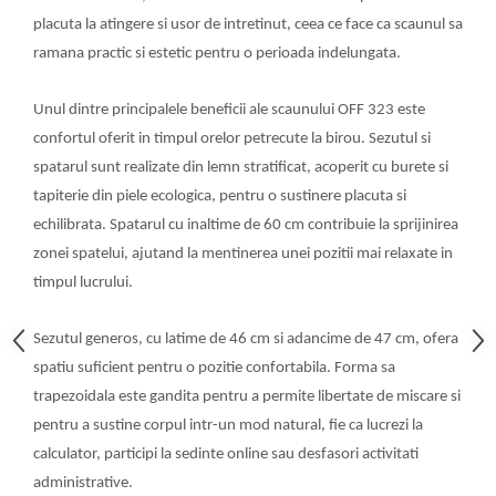
placuta la atingere si usor de intretinut, ceea ce face ca scaunul sa
ramana practic si estetic pentru o perioada indelungata.
Unul dintre principalele beneficii ale scaunului OFF 323 este
confortul oferit in timpul orelor petrecute la birou. Sezutul si
spatarul sunt realizate din lemn stratificat, acoperit cu burete si
tapiterie din piele ecologica, pentru o sustinere placuta si
echilibrata. Spatarul cu inaltime de 60 cm contribuie la sprijinirea
zonei spatelui, ajutand la mentinerea unei pozitii mai relaxate in
timpul lucrului.
Sezutul generos, cu latime de 46 cm si adancime de 47 cm, ofera
spatiu suficient pentru o pozitie confortabila. Forma sa
trapezoidala este gandita pentru a permite libertate de miscare si
pentru a sustine corpul intr-un mod natural, fie ca lucrezi la
calculator, participi la sedinte online sau desfasori activitati
administrative.