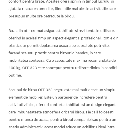
confort pentru brate. Acestea ofera sprijin in timpul lucrului si
ajuta la relaxarea umerilor, fiind utile mai ales in activitatile care
presupun multe ore petrecute la birou.
Baza din otel cromat asigura stabilitate si rezistenta in utilizare,
oferind in acelasi timp un aspect elegant si profesional. Rotile din
plastic dur permit deplasarea usoara pe suprafete potrivite,
facand scaunul practic pentru birouri dinamice, in care
mobilitatea conteaza. Cu o capacitate maxima recomandata de
100 kg, OFF 323 este conceput pentru utilizare zilnica in conditii
optime.
Scaunul de birou OFF 323 negru este mai mult decat un simplu
element de mobilier. Este un partener de incredere pentru
activitati zilnice, oferind confort, stabilitate si un design elegant
care imbunatateste atmosfera oricarui birou. Fie ca il folosesti
pentru munca de acasa, pentru biroul companiei sau pentru un
spatiu administrativ, acest model aduce un echilibru ideal intre