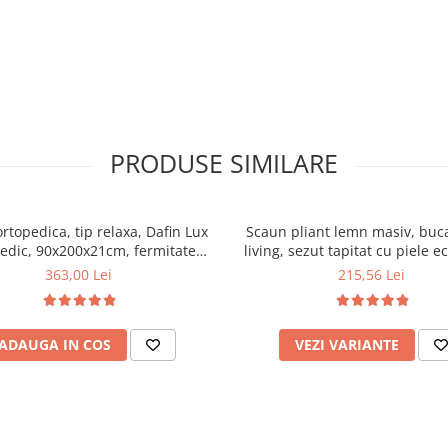
PRODUSE SIMILARE
ortopedica, tip relaxa, Dafin Lux
Scaun pliant lemn masiv, buca
edic, 90x200x21cm, fermitate
living, sezut tapitat cu piele e
u plasa de arcuri tip Bonell, fata
100 kg, cires
363,00 Lei
215,56 Lei
na, sistem de aerisire cu butoni,
Salt Confort
ADAUGA IN COS
VEZI VARIANTE