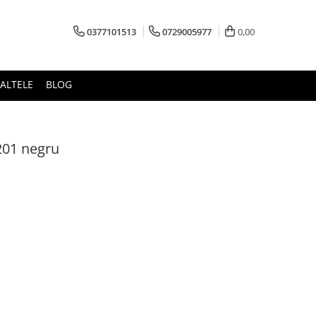
0377101513
0729005977
0,00
ALTELE
BLOG
201 negru