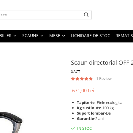
ILIER
SCAUNE
MESE
LICHIDARE DE STOC
REMAT S
Scaun directorial OFF 
XACT
1 Review
671,00 Lei
Tapiterie
- Piele ecologica
Kg sustinute
-100 kg
Suport lombar
-Da
Garantie-
2 ani
IN STOC