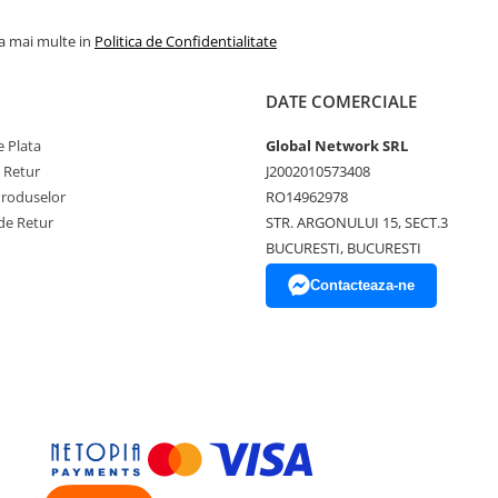
la mai multe in
Politica de Confidentialitate
DATE COMERCIALE
 Plata
Global Network SRL
e Retur
J2002010573408
Produselor
RO14962978
de Retur
STR. ARGONULUI 15, SECT.3
BUCURESTI, BUCURESTI
Contacteaza-ne