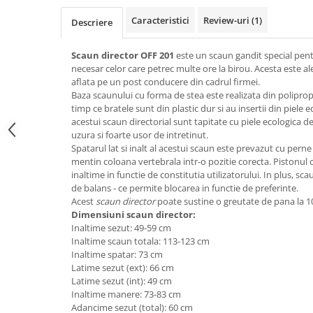
Top saltele 5 cm
Scaune manager
Top saltele 10 cm
Caracteristici
Review-uri
(1)
Descriere
Mobilier bucatarie
Top saltele memory 5 cm
Mese bucatarie
Scaun director OFF 201
este un scaun gandit special pent
Top saltele MemoHR 6.5 cm
necesar celor care petrec multe ore la birou. Acesta este a
Scaune pentru bucatarie
Saltele ieftine
aflata pe un post conducere din cadrul firmei.
Mobila bucatarie
Baza scaunului cu forma de stea este realizata din poliprop
Saltele cu plasa de arcuri
Seturi mese si scaune bucatarie
timp ce bratele sunt din plastic dur si au insertii din piele e
Saltele cu spuma
acestui scaun directorial sunt tapitate cu piele ecologica de
Mobilier hol
uzura si foarte usor de intretinut.
Mobila hol
Spatarul lat si inalt al acestui scaun este prevazut cu perne 
mentin coloana vertebrala intr-o pozitie corecta. Pistonul 
Suporturi si rafturi pantofi
inaltime in functie de constitutia utilizatorului. In plus, s
Portmantouri
de balans - ce permite blocarea in functie de preferinte.
Pantofare
Acest
scaun director
poate sustine o greutate de pana la 1
Dimensiuni scaun director:
Seturi mobilier hol
Inaltime sezut: 49-59 cm
Stender haine
Inaltime scaun totala: 113-123 cm
Suport pentru umerase
Inaltime spatar: 73 cm
Latime sezut (ext): 66 cm
Etajere
Latime sezut (int): 49 cm
Cuiere
Inaltime manere: 73-83 cm
Adancime sezut (total): 60 cm
Mobilier gradinita