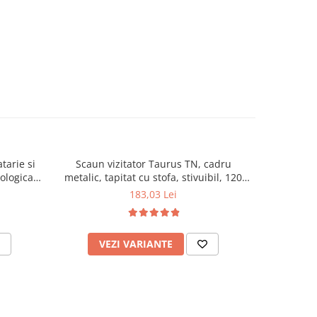
tarie si
Scaun vizitator Taurus TN, cadru
Scaun de li
cologica,
metalic, tapitat cu stofa, stivuibil, 120
lemn masiv
kg, negru
120 k
183,03 Lei
VEZI VARIANTE
AD