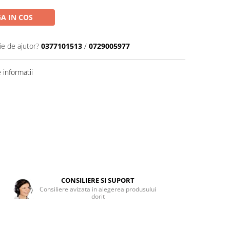
A IN COS
ie de ajutor?
0377101513
/
0729005977
informatii
CONSILIERE SI SUPORT
Consiliere avizata in alegerea produsului
dorit