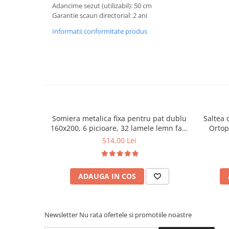
Adancime sezut (utilizabil): 50 cm
Mese gradinita
Garantie scaun directorial: 2 ani
Scaune gradinita
Informatii conformitate produs
Set mese si scaune gradinita
Mobilier copii
Mobila camera copii
Scaune birou pentru copii
Saltele patuturi copii
Paturi copii
Somiera metalica fixa pentru pat dublu
Saltea 
Masa si scaune gradinita
160x200, 6 picioare, 32 lamele lemn fag,
Ortop
Seturi comode living si dormitor
benzi textile, suport saltea ferm, negru
medie, c
514,00 Lei
vara-iar
ADAUGA IN COS
Newsletter
Nu rata ofertele si promotiile noastre