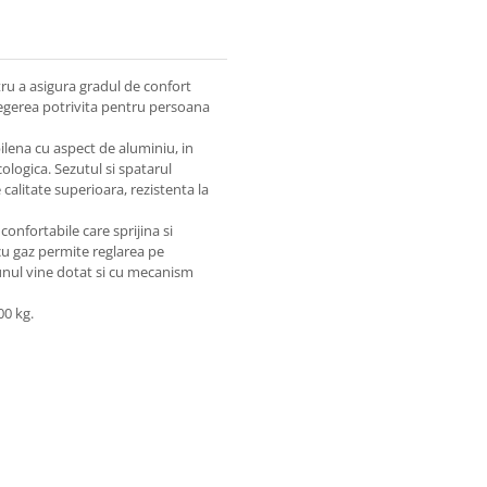
ru a asigura gradul de confort
legerea potrivita pentru persoana
ilena cu aspect de aluminiu, in
cologica. Sezutul si spatarul
 calitate superioara, rezistenta la
confortabile care sprijina si
cu gaz permite reglarea pe
caunul vine dotat si cu mecanism
00 kg.