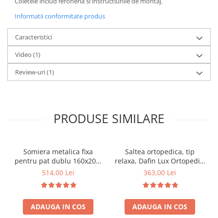
Coletele includ feroneria si instructiunile de montaj.
Informatii conformitate produs
Caracteristici
Video
(1)
Review-uri
(1)
PRODUSE SIMILARE
Somiera metalica fixa
Saltea ortopedica, tip
pentru pat dublu 160x200,
relaxa, Dafin Lux Ortopedic,
6 picioare, 32 lamele lemn
90x200x21cm, fermitate
514,00 Lei
363,00 Lei
fag, benzi textile, suport
medie, cu plasa de arcuri
saltea ferm, negru
tip Bonell, fata vara-iarna,
sistem de aerisire cu
ADAUGA IN COS
ADAUGA IN COS
butoni, Salt Confort