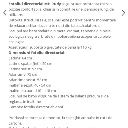
Fotoliul directorial MH Rudy
asigura atat prestanta cat si o
Mese gradinita
pozitie confortabila, chiar si in conditiile unei perioade lungi de
Scaune gradinita
utilizare.
Datorita structurii sale, scaunul este potrivit pentru momentele
Set mese si scaune gradinita
de relaxare chiar daca nu te ridici din fata calculatorului.
Mobilier copii
Scaunul are baza stelara din metal cromat, tapiterie din piele
ecologica neagra si brate din polipropilena acoperite cu piele
Mobila camera copii
ecologica.
Scaune birou pentru copii
Acest scaun suporta o greutate de pana la 110 kg.
Dimensiuni fotoliu directorial
:
Saltele patuturi copii
Latime: 64 cm
Paturi copii
Latime spatar (int.): 50 cm
Masa si scaune gradinita
Latime sezut: 52 cm
Adancime: 75 cm
Seturi comode living si dormitor
Adancime sezut: 52 cm
Inaltime sezut: 46 - 54 cm
Inaltime scaun: 110 - 118 cm
Scaunul de birou dispune de sistem de balans precum si de
reglarea in inaltime
Garantie fotoliu directorial: 2 ani
Produsul se livreaza demontat, la colet (kit ambalat in cutii de
carton).