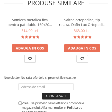
PRODUSE SIMILARE
Somiera metalica fixa
Saltea ortopedica, tip
pentru pat dublu 160x200,
relaxa, Dafin Lux Ortopedic,
6 picioare, 32 lamele lemn
90x200x21cm, fermitate
514,00 Lei
363,00 Lei
fag, benzi textile, suport
medie, cu plasa de arcuri
saltea ferm, negru
tip Bonell, fata vara-iarna,
sistem de aerisire cu
ADAUGA IN COS
ADAUGA IN COS
butoni, Salt Confort
Newsletter
Nu rata ofertele si promotiile noastre
Vreau sa primesc newsletter cu promotiile
magazinului. Afla mai multe in
Politica de