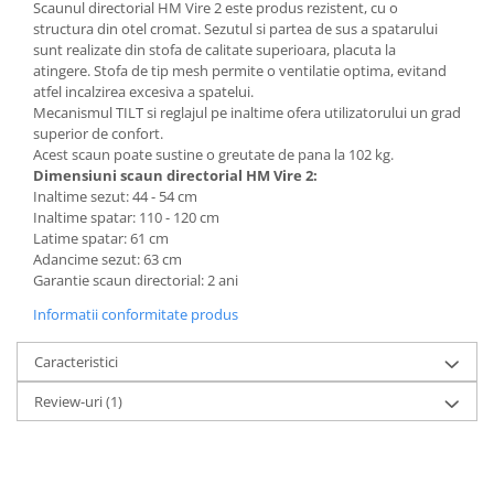
Scaunul directorial HM Vire 2 este produs rezistent, cu o
Mese gradinita
structura din otel cromat. Sezutul si partea de sus a spatarului
sunt realizate din stofa de calitate superioara, placuta la
Scaune gradinita
atingere. Stofa de tip mesh permite o ventilatie optima, evitand
Set mese si scaune gradinita
atfel incalzirea excesiva a spatelui.
Mecanismul TILT si reglajul pe inaltime ofera utilizatorului un grad
Mobilier copii
superior de confort.
Mobila camera copii
Acest scaun poate sustine o greutate de pana la 102 kg.
Dimensiuni scaun directorial HM Vire 2:
Scaune birou pentru copii
Inaltime sezut: 44 - 54 cm
Saltele patuturi copii
Inaltime spatar: 110 - 120 cm
Paturi copii
Latime spatar: 61 cm
Adancime sezut: 63 cm
Masa si scaune gradinita
Garantie scaun directorial: 2 ani
Seturi comode living si dormitor
Informatii conformitate produs
Caracteristici
Review-uri
(1)