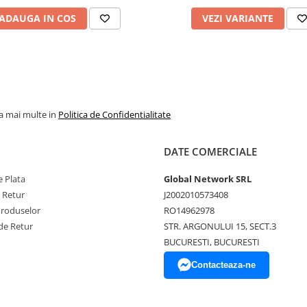
ADAUGA IN COS
VEZI VARIANTE
la mai multe in
Politica de Confidentialitate
DATE COMERCIALE
 Plata
Global Network SRL
e Retur
J2002010573408
Produselor
RO14962978
de Retur
STR. ARGONULUI 15, SECT.3
BUCURESTI, BUCURESTI
Contacteaza-ne