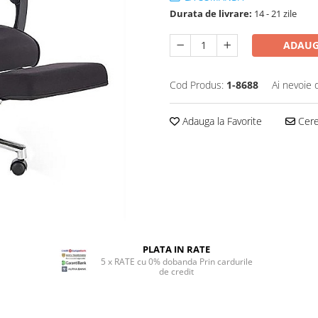
Durata de livrare:
14 - 21 zile
ADAUG
Cod Produs:
1-8688
Ai nevoie 
Adauga la Favorite
Cere 
PLATA IN RATE
5 x RATE cu 0% dobanda Prin cardurile
de credit