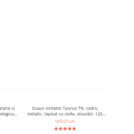
tarie si
Scaun vizitator Taurus TN, cadru
Scaun de li
cologica,
metalic, tapitat cu stofa, stivuibil, 120
lemn masiv
kg, negru
120 k
183,03 Lei