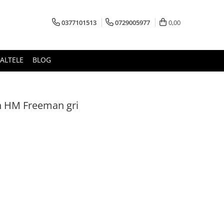
0377101513
0729005977
0,00
ALTELE
BLOG
h HM Freeman gri