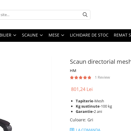
ILIER
SCAUNE
MESE
LICHIDARE DE STOC
REMAT S
Scaun directorial mes
HM
1 Review
801,24 Lei
Tapiterie
-Mesh
Kg sustinute
-100 kg
Garantie-
2 ani
Culoare
:
Gri
LA COMANDA