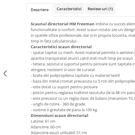
Top saltele 5 cm
Scaune manager
Top saltele 10 cm
Caracteristici
Review-uri
(1)
Descriere
Mobilier bucatarie
Top saltele memory 5 cm
Mese bucatarie
Scaunul directorial HM Freeman
imbina cu succes eleme
Top saltele MemoHR 6.5 cm
functionalitate si confort. Acest scaun rotativ are un desig
Scaune pentru bucatarie
Saltele ieftine
in spatiile ofiice profesionale, dar si in propria locuinta, m
Mobila bucatarie
timp in fata calculatorului.
Saltele cu plasa de arcuri
Seturi mese si scaune bucatarie
Caracteristici scaun directorial
:
Saltele cu spuma
- spatar tapitat cu mesh. Acest material permite o aerisire
Mobilier hol
aparitia transpiratiei atunci cand stati mult timp pe scaun
Mobila hol
- tetiera, sezutul si suportul pentru picioare sunt tapitate c
atingere, rezistent si usor de curatat
Suporturi si rafturi pantofi
- brate din polipropilena tapitate cu material textil
Portmantouri
- baza din metal cromat prevazuta cu 5 roti din polipropil
Pantofare
- este dotat cu suport pentru picioare
- piston pentru reglarea inaltimii sezutului de la 48 cm pan
Seturi mobilier hol
- este prevazut cu un reglaj clasic de balans (mecanism TIL
Stender haine
- unghi de rotire - 360 de grade
Suport pentru umerase
- sustine o greutate de pana la 100 kg
Dimensiuni scaun directorial
:
Etajere
Latime: 61 cm
Cuiere
Adancime: 60 cm
Adancime seuzt utilizabil: 51 cm
Mobilier gradinita