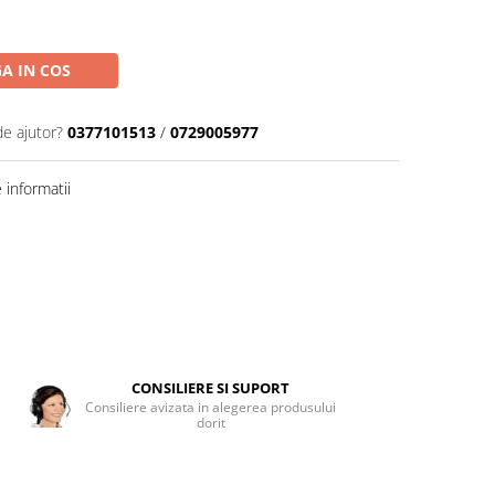
A IN COS
de ajutor?
0377101513
/
0729005977
informatii
CONSILIERE SI SUPORT
Consiliere avizata in alegerea produsului
dorit