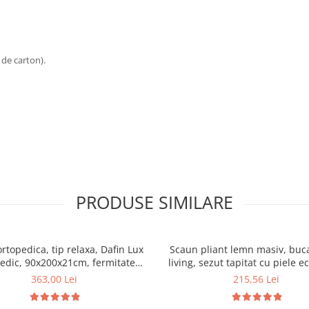
 de carton).
PRODUSE SIMILARE
ortopedica, tip relaxa, Dafin Lux
Scaun pliant lemn masiv, buca
edic, 90x200x21cm, fermitate
living, sezut tapitat cu piele e
u plasa de arcuri tip Bonell, fata
100 kg, cires
363,00 Lei
215,56 Lei
na, sistem de aerisire cu butoni,
Salt Confort