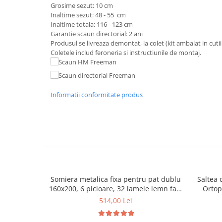
Grosime sezut: 10 cm
Mese gradinita
Inaltime sezut: 48 - 55 cm
Inaltime totala: 116 - 123 cm
Scaune gradinita
Garantie scaun directorial: 2 ani
Set mese si scaune gradinita
Produsul se livreaza demontat, la colet (kit ambalat in cutii
Mobilier copii
Coletele includ feroneria si instructiunile de montaj.
Mobila camera copii
Scaune birou pentru copii
Saltele patuturi copii
Informatii conformitate produs
Paturi copii
Masa si scaune gradinita
Seturi comode living si dormitor
Somiera metalica fixa pentru pat dublu
Saltea 
160x200, 6 picioare, 32 lamele lemn fag,
Ortop
benzi textile, suport saltea ferm, negru
medie, c
514,00 Lei
vara-iar