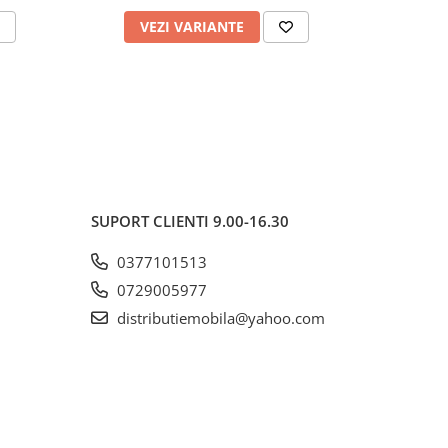
VEZI VARIANTE
AD
SUPORT CLIENTI
9.00-16.30
0377101513
0729005977
distributiemobila@yahoo.com