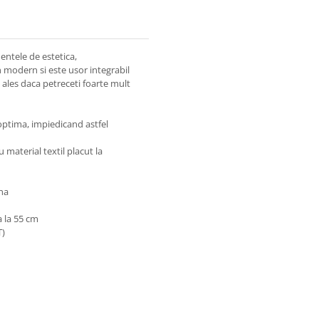
ntele de estetica,
n modern si este usor integrabil
ai ales daca petreceti foarte mult
 optima, impiedicand astfel
u material textil placut la
ena
a la 55 cm
T)