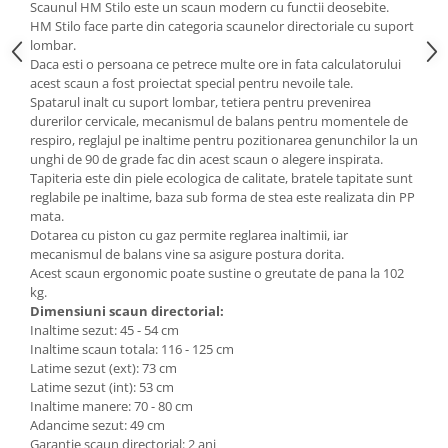
Scaunul HM Stilo este un scaun modern cu functii deosebite.
Mese gradinita
HM Stilo face parte din categoria scaunelor directoriale cu suport
lombar.
Scaune gradinita
Daca esti o persoana ce petrece multe ore in fata calculatorului
Set mese si scaune gradinita
acest scaun a fost proiectat special pentru nevoile tale.
Spatarul inalt cu suport lombar, tetiera pentru prevenirea
Mobilier copii
durerilor cervicale, mecanismul de balans pentru momentele de
Mobila camera copii
respiro, reglajul pe inaltime pentru pozitionarea genunchilor la un
unghi de 90 de grade fac din acest scaun o alegere inspirata.
Scaune birou pentru copii
Tapiteria este din piele ecologica de calitate, bratele tapitate sunt
Saltele patuturi copii
reglabile pe inaltime, baza sub forma de stea este realizata din PP
Paturi copii
mata.
Dotarea cu piston cu gaz permite reglarea inaltimii, iar
Masa si scaune gradinita
mecanismul de balans vine sa asigure postura dorita.
Seturi comode living si dormitor
Acest scaun ergonomic poate sustine o greutate de pana la 102
kg.
Dimensiuni scaun directorial:
Inaltime sezut: 45 - 54 cm
Inaltime scaun totala: 116 - 125 cm
Latime sezut (ext): 73 cm
Latime sezut (int): 53 cm
Inaltime manere: 70 - 80 cm
Adancime sezut: 49 cm
Garantie scaun directorial: 2 ani