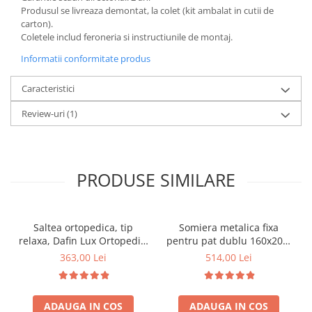
Produsul se livreaza demontat, la colet (kit ambalat in cutii de
carton).
Coletele includ feroneria si instructiunile de montaj.
Informatii conformitate produs
Caracteristici
Review-uri
(1)
PRODUSE SIMILARE
Saltea ortopedica, tip
Somiera metalica fixa
relaxa, Dafin Lux Ortopedic,
pentru pat dublu 160x200,
90x200x21cm, fermitate
6 picioare, 32 lamele lemn
363,00 Lei
514,00 Lei
medie, cu plasa de arcuri
fag, benzi textile, suport
tip Bonell, fata vara-iarna,
saltea ferm, negru
sistem de aerisire cu
ADAUGA IN COS
ADAUGA IN COS
butoni, Salt Confort