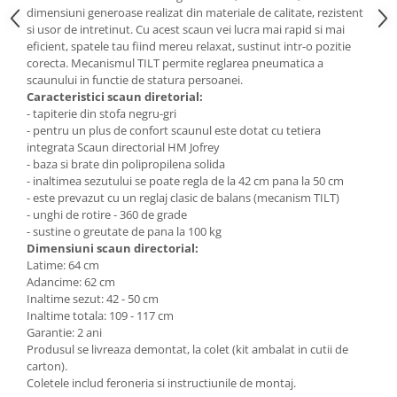
dimensiuni generoase realizat din materiale de calitate, rezistent
Mese gradinita
si usor de intretinut. Cu acest scaun vei lucra mai rapid si mai
Scaune gradinita
eficient, spatele tau fiind mereu relaxat, sustinut intr-o pozitie
corecta.
Mecanismul TILT permite reglarea pneumatica a
Set mese si scaune gradinita
scaunului in functie de statura persoanei.
Mobilier copii
Caracteristici scaun diretorial:
- tapiterie din stofa negru-gri
Mobila camera copii
- pentru un plus de confort scaunul este dotat cu tetiera
Scaune birou pentru copii
integrata Scaun directorial HM Jofrey
- baza si brate din polipropilena solida
Saltele patuturi copii
- inaltimea sezutului se poate regla de la 42 cm pana la 50 cm
Paturi copii
- este prevazut cu un reglaj clasic de balans (mecanism TILT)
Masa si scaune gradinita
- unghi de rotire - 360 de grade
- sustine o greutate de pana la 100 kg
Seturi comode living si dormitor
Dimensiuni scaun directorial:
Latime: 64 cm
Adancime: 62 cm
Inaltime sezut: 42 - 50 cm
Inaltime totala: 109 - 117 cm
Garantie: 2 ani
Produsul se livreaza demontat, la colet (kit ambalat in cutii de
carton).
Coletele includ feroneria si instructiunile de montaj.