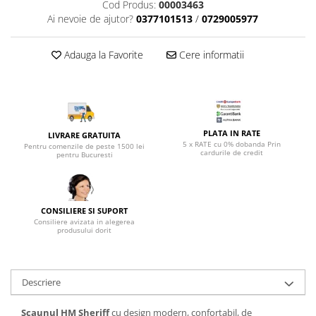
Top saltele 5 cm
Cod Produs:
00003463
Scaune manager
Ai nevoie de ajutor?
0377101513
/
0729005977
Top saltele 10 cm
Mobilier bucatarie
Top saltele memory 5 cm
Mese bucatarie
Adauga la Favorite
Cere informatii
Top saltele MemoHR 6.5 cm
Scaune pentru bucatarie
Saltele ieftine
Mobila bucatarie
Saltele cu plasa de arcuri
Seturi mese si scaune bucatarie
Saltele cu spuma
Mobilier hol
PLATA IN RATE
LIVRARE GRATUITA
5 x RATE cu 0% dobanda Prin
Mobila hol
Pentru comenzile de peste 1500 lei
cardurile de credit
pentru Bucuresti
Suporturi si rafturi pantofi
Portmantouri
Pantofare
CONSILIERE SI SUPORT
Seturi mobilier hol
Consiliere avizata in alegerea
produsului dorit
Stender haine
Suport pentru umerase
Etajere
Descriere
Cuiere
Mobilier gradinita
Scaunul HM Sheriff
cu design modern, confortabil, de