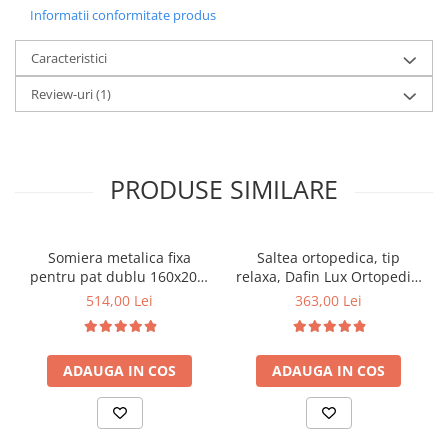
Informatii conformitate produs
Caracteristici
Review-uri
(1)
PRODUSE SIMILARE
Somiera metalica fixa
Saltea ortopedica, tip
pentru pat dublu 160x200,
relaxa, Dafin Lux Ortopedic,
6 picioare, 32 lamele lemn
90x200x21cm, fermitate
514,00 Lei
363,00 Lei
fag, benzi textile, suport
medie, cu plasa de arcuri
saltea ferm, negru
tip Bonell, fata vara-iarna,
sistem de aerisire cu
ADAUGA IN COS
ADAUGA IN COS
butoni, Salt Confort