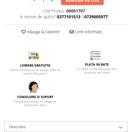
ADAUGA IN COS
Top saltele 5 cm
Scaune manager
Top saltele 10 cm
Cod Produs:
00001707
Mobilier bucatarie
Top saltele memory 5 cm
Ai nevoie de ajutor?
0377101513
/
0729005977
Mese bucatarie
Top saltele MemoHR 6.5 cm
Scaune pentru bucatarie
Saltele ieftine
Adauga la Favorite
Cere informatii
Mobila bucatarie
Saltele cu plasa de arcuri
Seturi mese si scaune bucatarie
Saltele cu spuma
Mobilier hol
Mobila hol
PLATA IN RATE
LIVRARE GRATUITA
Suporturi si rafturi pantofi
5 x RATE cu 0% dobanda Prin
Pentru comenzile de peste 1500 lei
cardurile de credit
pentru Bucuresti
Portmantouri
Pantofare
Seturi mobilier hol
CONSILIERE SI SUPORT
Stender haine
Consiliere avizata in alegerea
produsului dorit
Suport pentru umerase
Etajere
Cuiere
Descriere
Mobilier gradinita