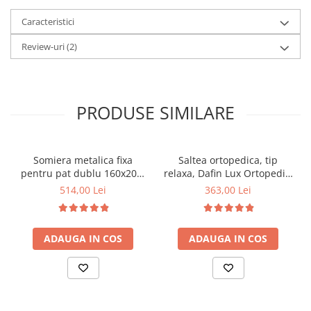
Caracteristici
Review-uri
(2)
PRODUSE SIMILARE
Somiera metalica fixa
Saltea ortopedica, tip
pentru pat dublu 160x200,
relaxa, Dafin Lux Ortopedic,
6 picioare, 32 lamele lemn
90x200x21cm, fermitate
514,00 Lei
363,00 Lei
fag, benzi textile, suport
medie, cu plasa de arcuri
saltea ferm, negru
tip Bonell, fata vara-iarna,
sistem de aerisire cu
ADAUGA IN COS
ADAUGA IN COS
butoni, Salt Confort