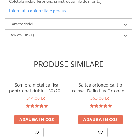
Coletele includ feroneria si instructiunile de montaj.
Informatii conformitate produs
Caracteristici
Review-uri
(1)
PRODUSE SIMILARE
Somiera metalica fixa
Saltea ortopedica, tip
pentru pat dublu 160x200,
relaxa, Dafin Lux Ortopedic,
6 picioare, 32 lamele lemn
90x200x21cm, fermitate
514,00 Lei
363,00 Lei
fag, benzi textile, suport
medie, cu plasa de arcuri
saltea ferm, negru
tip Bonell, fata vara-iarna,
sistem de aerisire cu
ADAUGA IN COS
ADAUGA IN COS
butoni, Salt Confort