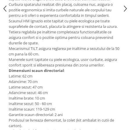
Curbura spatarului realizat din placaj, culoarea nuc, asigura o
Mese gradinita
pozitie ergonomica si imita curbele naturale ale corpului tau
Scaune gradinita
pentru a-ti oferi o experienta confortabila in timpul sederii.
Scaunul HM Ignazio este tapitat cu piele ecologica pe toate
Set mese si scaune gradinita
suprafetele de contact, placuta la atingere si rezistenta la uzura.
Mobilier copii
Tetiera reglabila pe inaltime completeaza functionalitatile ce
asigura confort si o pozitie optima pentru coloana prevenind
Mobila camera copii
durerile de spate.
Scaune birou pentru copii
Mecanismul TILT asigura reglarea pe inaltime a sezutului de la 50
Saltele patuturi copii
cm pana la 60 cm.
Manerele sunt tapitate cu piele ecologica, usor curbate, asigura
Paturi copii
confort sporit si elibereaza presiunea din zona umerilor.
Masa si scaune gradinita
Dimensiuni scaun directorial
:
Latime: 62 cm
Seturi comode living si dormitor
Adancime: 70 cm
Latime sezut: 47 cm
Adancime sezut: 46 cm
Inaltime brate: 10 cm
Inaltime sezut: 50 - 60 cm
Inaltime scaun: 119-129 cm
Garantie scaun directorial: 2 ani
Produsul se livreaza demontat, la colet (kit ambalat in cutii de
carton).