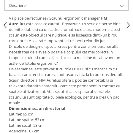
Descriere
Mese gradinita
Scaune gradinita
Va place perfectiunea? Scaunul ergonomic manager
HM
Set mese si scaune gradinita
Aurelius
este ceea ce cautati. Prevazut cu o serie de perne bine
definite, duble si cu un cadru cromat, cu o alura moderna, acest
Mobilier copii
scaun este obiectul care nu trebuie sa lipseasca dintr-un birou
Mobila camera copii
care doreste sa arate impozanta si respect celor din jur.
Dincolo de design-ul special creat pentru zona lombara, se afla
Scaune birou pentru copii
necesitatea de a avea o pozitie a corpului cat mai corecta in
Saltele patuturi copii
timpul lucrului si cum sa faceti aceasta mai bine decat avand un
Paturi copii
astfel de fotoliu ergonomic?
De asemenea, este prevazut cu role D10 PE si cu mecansim cu
Masa si scaune gradinita
balans, caracteristici care va pot usura viata la birou considerabil.
Seturi comode living si dormitor
Scaun directorial HM Aurelius ofera o pozitie confortabila si
relaxanta datorita spatarului care este permanent in contact cu
spatele utilizatorului. Atat sezutul cat si spatarul si bratele
scaunului sunt tapitate cu piele ecologica, pentru a crea un pad
moale.
Dimensiuni scaun directorial
:
Latime: 65 cm
Latime spatar: 53 cm
Latime sezut: 53 cm
Adancime: 67 cm