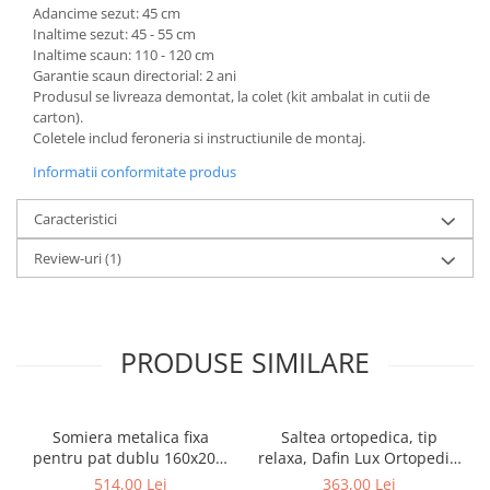
Adancime sezut: 45 cm
Inaltime sezut: 45 - 55 cm
Inaltime scaun: 110 - 120 cm
Garantie scaun directorial: 2 ani
Produsul se livreaza demontat, la colet (kit ambalat in cutii de
carton).
Coletele includ feroneria si instructiunile de montaj.
Informatii conformitate produs
Caracteristici
Review-uri
(1)
PRODUSE SIMILARE
Somiera metalica fixa
Saltea ortopedica, tip
pentru pat dublu 160x200,
relaxa, Dafin Lux Ortopedic,
6 picioare, 32 lamele lemn
90x200x21cm, fermitate
514,00 Lei
363,00 Lei