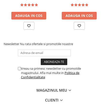
fag, benzi textile, suport
medie, cu plasa de arcuri
saltea ferm, negru
tip Bonell, fata vara-iarna,
sistem de aerisire cu
ADAUGA IN COS
ADAUGA IN COS
butoni, Salt Confort
Newsletter
Nu rata ofertele si promotiile noastre
Vreau sa primesc newsletter cu promotiile
magazinului. Afla mai multe in
Politica de
Confidentialitate
MAGAZINUL MEU
CLIENTI