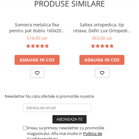
PRODUSE SIMILARE
Somiera metalica fixa
Saltea ortopedica, tip
pentru pat dublu 160x200,
relaxa, Dafin Lux Ortopedic,
6 picioare, 32 lamele lemn
90x200x21cm, fermitate
514,00 Lei
363,00 Lei
fag, benzi textile, suport
medie, cu plasa de arcuri
saltea ferm, negru
tip Bonell, fata vara-iarna,
sistem de aerisire cu
ADAUGA IN COS
ADAUGA IN COS
butoni, Salt Confort
Newsletter
Nu rata ofertele si promotiile noastre
Vreau sa primesc newsletter cu promotiile
magazinului. Afla mai multe in
Politica de