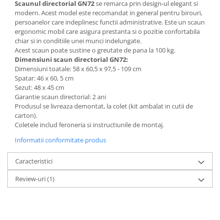
Scaunul directorial GN72
se remarca prin design-ul elegant si
Mese gradinita
modern. Acest model este recomandat in general pentru birouri,
persoanelor care indeplinesc functii administrative. Este un scaun
Scaune gradinita
ergonomic mobil care asigura prestanta si o pozitie confortabila
Set mese si scaune gradinita
chiar si in conditiile unei munci indelungate.
Acest scaun poate sustine o greutate de pana la 100 kg.
Mobilier copii
Dimensiuni scaun directorial GN72:
Mobila camera copii
Dimensiuni toatale: 58 x 60,5 x 97,5 - 109 cm
Spatar: 46 x 60, 5 cm
Scaune birou pentru copii
Sezut: 48 x 45 cm
Saltele patuturi copii
Garantie scaun directorial: 2 ani
Paturi copii
Produsul se livreaza demontat, la colet (kit ambalat in cutii de
carton).
Masa si scaune gradinita
Coletele includ feroneria si instructiunile de montaj.
Seturi comode living si dormitor
Informatii conformitate produs
Caracteristici
Review-uri
(1)