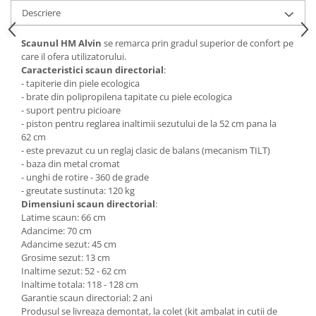
Descriere
Mese gradinita
Scaune gradinita
Scaunul HM Alvin
se remarca prin gradul superior de confort pe
Set mese si scaune gradinita
care il ofera utilizatorului.
Caracteristici scaun directorial
:
Mobilier copii
- tapiterie din piele ecologica
Mobila camera copii
- brate din polipropilena tapitate cu piele ecologica
- suport pentru picioare
Scaune birou pentru copii
- piston pentru reglarea inaltimii sezutului de la 52 cm pana la
Saltele patuturi copii
62 cm
Paturi copii
- este prevazut cu un reglaj clasic de balans (mecanism TILT)
- baza din metal cromat
Masa si scaune gradinita
- unghi de rotire - 360 de grade
Seturi comode living si dormitor
- greutate sustinuta: 120 kg
Dimensiuni scaun directorial
:
Latime scaun: 66 cm
Adancime: 70 cm
Adancime sezut: 45 cm
Grosime sezut: 13 cm
Inaltime sezut: 52 - 62 cm
Inaltime totala: 118 - 128 cm
Garantie scaun directorial: 2 ani
Produsul se livreaza demontat, la colet (kit ambalat in cutii de