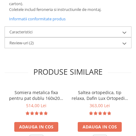
carton).
Coletele includ feroneria si instructiunile de montaj.
Informatii conformitate produs
Caracteristici
Review-uri
(2)
PRODUSE SIMILARE
Somiera metalica fixa
Saltea ortopedica, tip
pentru pat dublu 160x200,
relaxa, Dafin Lux Ortopedic,
6 picioare, 32 lamele lemn
90x200x21cm, fermitate
514,00 Lei
363,00 Lei
fag, benzi textile, suport
medie, cu plasa de arcuri
saltea ferm, negru
tip Bonell, fata vara-iarna,
sistem de aerisire cu
ADAUGA IN COS
ADAUGA IN COS
butoni, Salt Confort