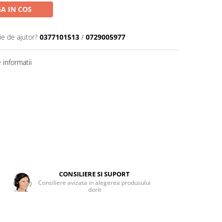
A IN COS
ie de ajutor?
0377101513
/
0729005977
informatii
CONSILIERE SI SUPORT
Consiliere avizata in alegerea produsului
dorit