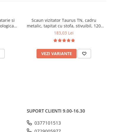
tarie si
Scaun vizitator Taurus TN, cadru
Scaun de li
cologica,
metalic, tapitat cu stofa, stivuibil, 120
lemn masiv
kg, negru
120 k
183,03 Lei
VEZI VARIANTE
AD
SUPORT CLIENTI
9.00-16.30
0377101513
0729005977