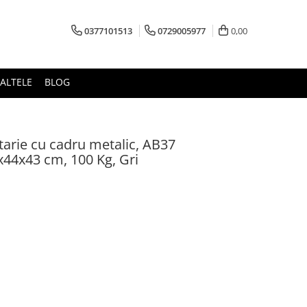
0377101513
0729005977
0,00
ALTELE
BLOG
atarie cu cadru metalic, AB37
x44x43 cm, 100 Kg, Gri