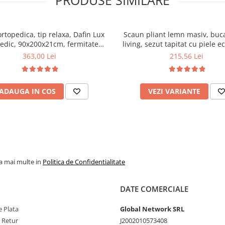
PRODUSE SIMILARE
ortopedica, tip relaxa, Dafin Lux
Scaun pliant lemn masiv, buca
edic, 90x200x21cm, fermitate
living, sezut tapitat cu piele e
u plasa de arcuri tip Bonell, fata
100 kg, cires
363,00 Lei
215,56 Lei
na, sistem de aerisire cu butoni,
Salt Confort
ADAUGA IN COS
VEZI VARIANTE
la mai multe in
Politica de Confidentialitate
DATE COMERCIALE
 Plata
Global Network SRL
e Retur
J2002010573408