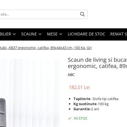
ILIER
SCAUNE
MESE
LICHIDARE DE STOC
REMAT S
talic, AB37 ergonomic, catifea, 89x44x43 cm, 100 Kg, Gri
Scaun de living si buc
ergonomic, catifea, 89
ABC
182,01 Lei
Tapiterie
- Stofa tip catifea
Kg sustinute
-100 kg
Garantie-
2 ani
IN STOC