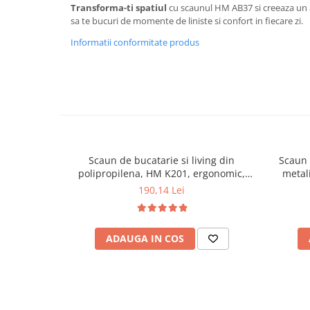
Transforma-ti spatiul
cu scaunul HM AB37 si creeaza un a
Mese gradinita
sa te bucuri de momente de liniste si confort in fiecare zi.
Scaune gradinita
Informatii conformitate produs
Set mese si scaune gradinita
Mobilier copii
Mobila camera copii
Scaune birou pentru copii
Saltele patuturi copii
Paturi copii
Scaun de bucatarie si living din
Scaun 
Masa si scaune gradinita
polipropilena, HM K201, ergonomic,
metal
Seturi comode living si dormitor
baza lemn masiv, tapiterie cu piele
velv
190,14 Lei
ecologica, 100 kg, Gri inchis
ADAUGA IN COS