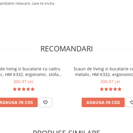
mbient relaxant, care te invita
RECOMANDARI
de living si bucatarie cu cadru
Scaun de living si bucatarie 
ic, HM K332, ergonomic, stofa
metalic, HM K332, ergonomic
et, 84x46x61 cm, 100 Kg, Gri
velvet, 84x46x61 cm, 100 Kg, 
300,97 Lei
300,97 Lei
ADAUGA IN COS
ADAUGA IN COS