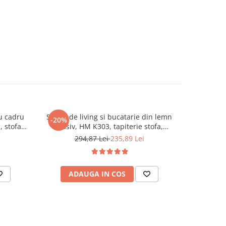
cu cadru
Scaun de living si bucatarie din lemn
Scaun de 
-20%
, stofa
masiv, HM K303, tapiterie stofa,
metalic,
Albastru
83x48x47 cm, 120 Kg, Albastru
velvet
294,87 Lei
235,89 Lei
ADAUGA IN COS
AD