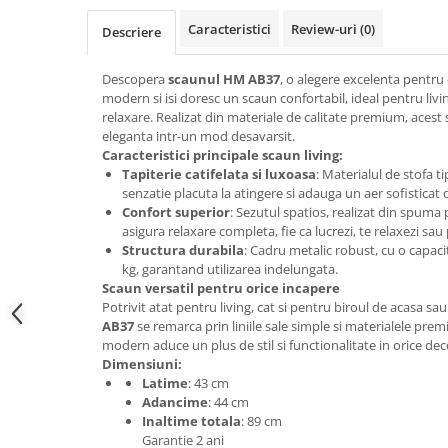
Top saltele 5 cm
Scaune manager
Top saltele 10 cm
Caracteristici
Review-uri
(0)
Descriere
Mobilier bucatarie
Top saltele memory 5 cm
Mese bucatarie
Descopera
scaunul HM AB37
, o alegere excelenta pentru 
Top saltele MemoHR 6.5 cm
modern si isi doresc un scaun confortabil, ideal pentru livin
Scaune pentru bucatarie
Saltele ieftine
relaxare. Realizat din materiale de calitate premium, acest
Mobila bucatarie
eleganta intr-un mod desavarsit.
Saltele cu plasa de arcuri
Seturi mese si scaune bucatarie
Caracteristici principale scaun living:
Saltele cu spuma
Tapiterie catifelata si luxoasa
: Materialul de stofa ti
Mobilier hol
senzatie placuta la atingere si adauga un aer sofisticat 
Mobila hol
Confort superior
: Sezutul spatios, realizat din spuma 
asigura relaxare completa, fie ca lucrezi, te relaxezi sau 
Suporturi si rafturi pantofi
Structura durabila
: Cadru metalic robust, cu o capaci
Portmantouri
kg, garantand utilizarea indelungata.
Pantofare
Scaun versatil pentru orice incapere
Potrivit atat pentru living, cat si pentru biroul de acasa sau
Seturi mobilier hol
AB37
se remarca prin liniile sale simple si materialele pr
Stender haine
modern aduce un plus de stil si functionalitate in orice dec
Suport pentru umerase
Dimensiuni:
Latime
: 43 cm
Etajere
Adancime
: 44 cm
Cuiere
Inaltime totala
: 89 cm
Garantie 2 ani
Mobilier gradinita