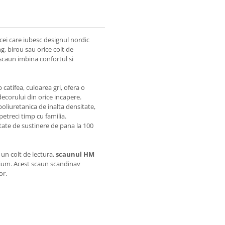
cei care iubesc designul nordic
g, birou sau orice colt de
 scaun imbina confortul si
p catifea, culoarea gri, ofera o
decorului din orice incapere.
poliuretanica de inalta densitate,
petreci timp cu familia.
tate de sustinere de pana la 100
 un colt de lectura,
scaunul HM
emium. Acest scaun scandinav
or.