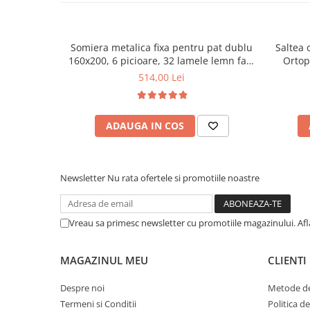
Somiera metalica fixa pentru pat dublu
Saltea 
160x200, 6 picioare, 32 lamele lemn fag,
Ortop
benzi textile, suport saltea ferm, negru
medie, c
514,00 Lei
vara-iar
ADAUGA IN COS
Newsletter
Nu rata ofertele si promotiile noastre
Vreau sa primesc newsletter cu promotiile magazinului. Af
MAGAZINUL MEU
CLIENTI
Despre noi
Metode de
Termeni si Conditii
Politica d