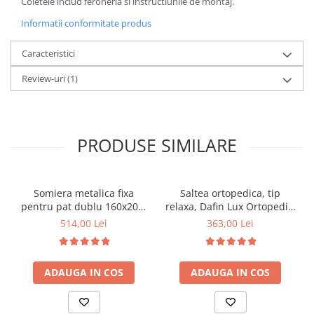
Coletele includ feroneria si instructiunile de montaj.
Informatii conformitate produs
Caracteristici
Review-uri
(1)
PRODUSE SIMILARE
Somiera metalica fixa
Saltea ortopedica, tip
pentru pat dublu 160x200,
relaxa, Dafin Lux Ortopedic,
6 picioare, 32 lamele lemn
90x200x21cm, fermitate
514,00 Lei
363,00 Lei
fag, benzi textile, suport
medie, cu plasa de arcuri
saltea ferm, negru
tip Bonell, fata vara-iarna,
sistem de aerisire cu
ADAUGA IN COS
ADAUGA IN COS
butoni, Salt Confort