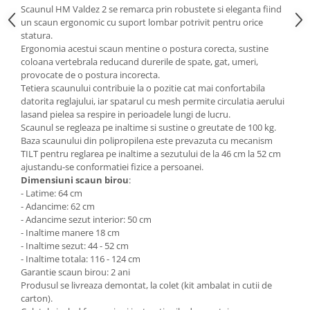
Scaunul HM Valdez 2 se remarca prin robustete si eleganta fiind
Mese gradinita
un scaun ergonomic cu suport lombar potrivit pentru orice
Scaune gradinita
statura.
Ergonomia acestui scaun mentine o postura corecta, sustine
Set mese si scaune gradinita
coloana vertebrala reducand durerile de spate, gat, umeri,
Mobilier copii
provocate de o postura incorecta.
Tetiera scaunului contribuie la o pozitie cat mai confortabila
Mobila camera copii
datorita reglajului, iar spatarul cu mesh permite circulatia aerului
Scaune birou pentru copii
lasand pielea sa respire in perioadele lungi de lucru.
Scaunul se regleaza pe inaltime si sustine o greutate de 100 kg.
Saltele patuturi copii
Baza scaunului din polipropilena este prevazuta cu mecanism
Paturi copii
TILT pentru reglarea pe inaltime a sezutului de la 46 cm la 52 cm
Masa si scaune gradinita
ajustandu-se conformatiei fizice a persoanei.
Dimensiuni scaun birou
:
Seturi comode living si dormitor
- Latime: 64 cm
- Adancime: 62 cm
- Adancime sezut interior: 50 cm
- Inaltime manere 18 cm
- Inaltime sezut: 44 - 52 cm
- Inaltime totala: 116 - 124 cm
Garantie scaun birou: 2 ani
Produsul se livreaza demontat, la colet (kit ambalat in cutii de
carton).