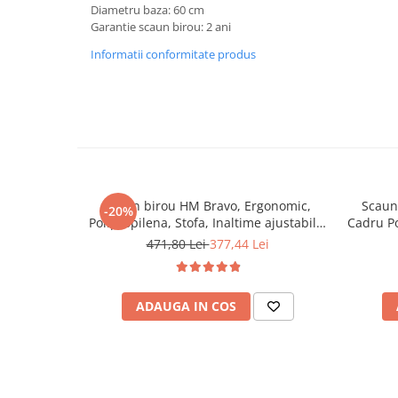
Diametru baza: 60 cm
Mese gradinita
Garantie scaun birou: 2 ani
Scaune gradinita
Informatii conformitate produs
Set mese si scaune gradinita
Mobilier copii
Mobila camera copii
Scaune birou pentru copii
Saltele patuturi copii
Paturi copii
Scaun birou HM Bravo, Ergonomic,
Scaun 
-20%
Masa si scaune gradinita
Polipropilena, Stofa, Inaltime ajustabila,
Cadru Po
Seturi comode living si dormitor
90 kg, Negru
Sistem d
471,80 Lei
377,44 Lei
ADAUGA IN COS