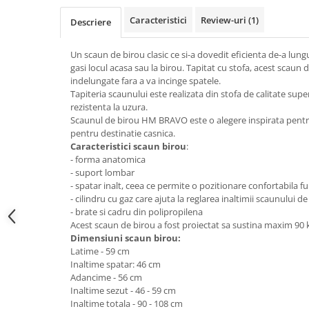
Top saltele 5 cm
Scaune manager
Top saltele 10 cm
Caracteristici
Review-uri
(1)
Descriere
Mobilier bucatarie
Top saltele memory 5 cm
Mese bucatarie
Un scaun de birou clasic ce si-a dovedit eficienta de-a lung
Top saltele MemoHR 6.5 cm
gasi locul acasa sau la birou. Tapitat cu stofa, acest scaun 
Scaune pentru bucatarie
Saltele ieftine
indelungate fara a va incinge spatele.
Mobila bucatarie
Tapiteria scaunului este realizata din stofa de calitate super
Saltele cu plasa de arcuri
Seturi mese si scaune bucatarie
rezistenta la uzura.
Saltele cu spuma
Scaunul de birou HM BRAVO este o alegere inspirata pentru in
Mobilier hol
pentru destinatie casnica.
Mobila hol
Caracteristici scaun birou
:
- forma anatomica
Suporturi si rafturi pantofi
- suport lombar
Portmantouri
- spatar inalt, ceea ce permite o pozitionare confortabila f
Pantofare
- cilindru cu gaz care ajuta la reglarea inaltimii scaunului d
- brate si cadru din polipropilena
Seturi mobilier hol
Acest scaun de birou a fost proiectat sa sustina maxim 90 
Stender haine
Dimensiuni scaun birou:
Suport pentru umerase
Latime - 59 cm
Inaltime spatar: 46 cm
Etajere
Adancime - 56 cm
Cuiere
Inaltime sezut - 46 - 59 cm
Inaltime totala - 90 - 108 cm
Mobilier gradinita