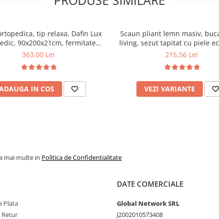
PRODUSE SIMILARE
ortopedica, tip relaxa, Dafin Lux
Scaun pliant lemn masiv, buca
edic, 90x200x21cm, fermitate
living, sezut tapitat cu piele e
u plasa de arcuri tip Bonell, fata
100 kg, cires
363,00 Lei
215,56 Lei
na, sistem de aerisire cu butoni,
Salt Confort
ADAUGA IN COS
VEZI VARIANTE
la mai multe in
Politica de Confidentialitate
DATE COMERCIALE
 Plata
Global Network SRL
e Retur
J2002010573408