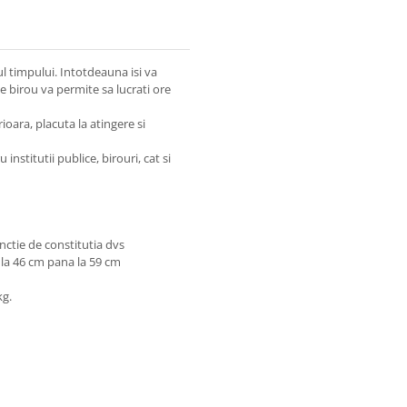
ul timpului. Intotdeauna isi va
de birou va permite sa lucrati ore
ioara, placuta la atingere si
stitutii publice, birouri, cat si
unctie de constitutia dvs
e la 46 cm pana la 59 cm
kg.