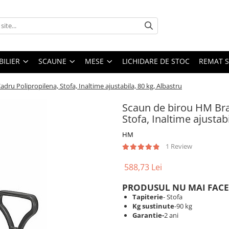
ILIER
SCAUNE
MESE
LICHIDARE DE STOC
REMAT S
ru Polipropilena, Stofa, Inaltime ajustabila, 80 kg, Albastru
Scaun de birou HM Bra
Stofa, Inaltime ajustab
HM
1 Review
588,73 Lei
PRODUSUL NU MAI FACE
Tapiterie
- Stofa
Kg sustinute
-90 kg
Garantie-
2 ani