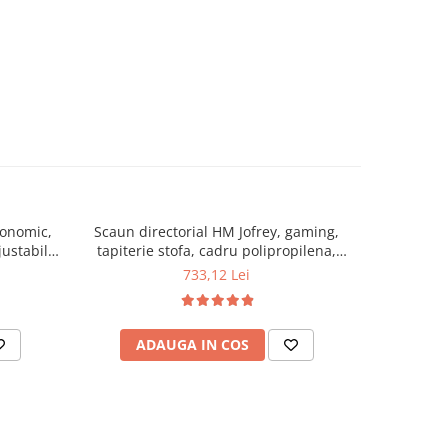
gonomic,
Scaun directorial HM Jofrey, gaming,
Scaun di
justabila,
tapiterie stofa, cadru polipropilena,
inalti
, 120 kg,
mecanism de balans, cotiere incluse,
b
733,12 Lei
100 kg, gri/negru
ADAUGA IN COS
AD