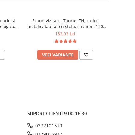
tarie si
Scaun vizitator Taurus TN, cadru
Scaun de li
cologica,
metalic, tapitat cu stofa, stivuibil, 120
lemn masiv
kg, negru
120 k
183,03 Lei
VEZI VARIANTE
AD
SUPORT CLIENTI
9.00-16.30
0377101513
0729005977