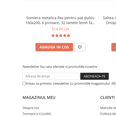
Somiera metalica fixa pentru pat dublu
Saltea 
160x200, 6 picioare, 32 lamele lemn fag,
Ortop
benzi textile, suport saltea ferm, negru
medie, c
514,00 Lei
vara-iar
ADAUGA IN COS
Newsletter
Nu rata ofertele si promotiile noastre
Vreau sa primesc newsletter cu promotiile magazinului. Af
MAGAZINUL MEU
CLIENTI
Despre noi
Metode de
Termeni si Conditii
Politica d