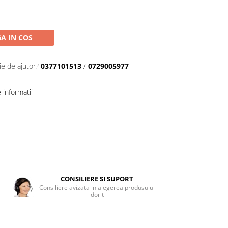
A IN COS
ie de ajutor?
0377101513
/
0729005977
informatii
CONSILIERE SI SUPORT
Consiliere avizata in alegerea produsului
dorit