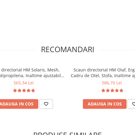
RECOMANDARI
directorial HM Solaris, Mesh,
Scaun directorial HM Olaf, Er
lipropilena, Inaltime ajustabila,
Cadru de Otel, Stofa, Inaltime a
e balansare, Cu tetiera, 110 kg,
Mecanism balansare, Cu tetiera
565,34 Lei
586,70 Lei
124x58x62 cm, gri
121x58x59 cm, Gri
ADAUGA IN COS
ADAUGA IN COS