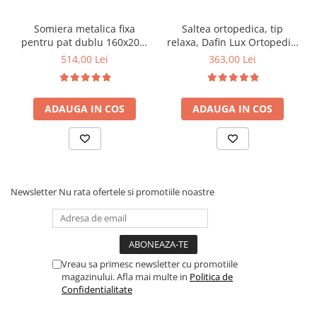
Somiera metalica fixa
Saltea ortopedica, tip
pentru pat dublu 160x200,
relaxa, Dafin Lux Ortopedic,
6 picioare, 32 lamele lemn
90x200x21cm, fermitate
514,00 Lei
363,00 Lei
fag, benzi textile, suport
medie, cu plasa de arcuri
saltea ferm, negru
tip Bonell, fata vara-iarna,
sistem de aerisire cu
ADAUGA IN COS
ADAUGA IN COS
butoni, Salt Confort
Newsletter
Nu rata ofertele si promotiile noastre
Vreau sa primesc newsletter cu promotiile
magazinului. Afla mai multe in
Politica de
Confidentialitate