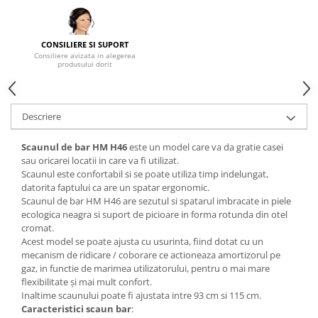
Mese gradinita
Scaune gradinita
CONSILIERE SI SUPORT
Set mese si scaune gradinita
Consiliere avizata in alegerea
produsului dorit
Mobilier copii
Mobila camera copii
Scaune birou pentru copii
Descriere
Saltele patuturi copii
Scaunul de bar HM H46
este un model care va da gratie casei
Paturi copii
sau oricarei locatii in care va fi utilizat.
Masa si scaune gradinita
Scaunul este confortabil si se poate utiliza timp indelungat,
Seturi comode living si dormitor
datorita faptului ca are un spatar ergonomic.
Scaunul de bar HM H46 are sezutul si spatarul imbracate in piele
ecologica neagra si suport de picioare in forma rotunda din otel
cromat.
Acest model se poate ajusta cu usurinta, fiind dotat cu un
mecanism de ridicare / coborare ce actioneaza amortizorul pe
gaz, in functie de marimea utilizatorului, pentru o mai mare
flexibilitate și mai mult confort.
Inaltime scaunului poate fi ajustata intre 93 cm si 115 cm.
Caracteristici scaun bar
: